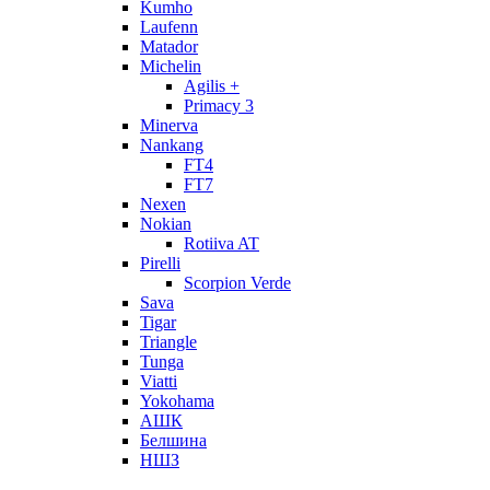
Kumho
Laufenn
Matador
Michelin
Agilis +
Primacy 3
Minerva
Nankang
FT4
FT7
Nexen
Nokian
Rotiiva AT
Pirelli
Scorpion Verde
Sava
Tigar
Triangle
Tunga
Viatti
Yokohama
АШК
Белшина
НШЗ