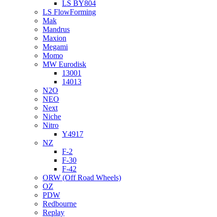
LS BY804
LS FlowForming
Mak
Mandrus
Maxion
Megami
Momo
MW Eurodisk
13001
14013
N2O
NEO
Next
Niche
Nitro
Y4917
NZ
F-2
F-30
F-42
ORW (Off Road Wheels)
OZ
PDW
Redbourne
Replay