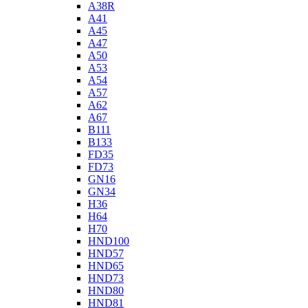
A38R
A41
A45
A47
A50
A53
A54
A57
A62
A67
B111
B133
FD35
FD73
GN16
GN34
H36
H64
H70
HND100
HND57
HND65
HND73
HND80
HND81