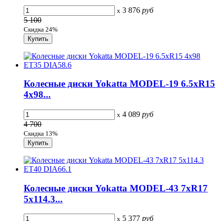
3 876
руб
x
5 100
Скидка 24%
Колесные диски Yokatta MODEL-19 6.5xR15
4x98...
4 089
руб
x
4 700
Скидка 13%
Колесные диски Yokatta MODEL-43 7xR17
5x114.3...
5 377
руб
x