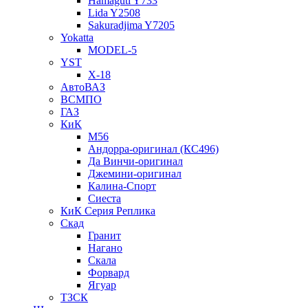
Hamaguti Y733
Lida Y2508
Sakuradjima Y7205
Yokatta
MODEL-5
YST
X-18
АвтоВАЗ
ВСМПО
ГАЗ
КиК
M56
Андорра-оригинал (КС496)
Да Винчи-оригинал
Джемини-оригинал
Калина-Спорт
Сиеста
КиК Серия Реплика
Скад
Гранит
Нагано
Скала
Форвард
Ягуар
ТЗСК