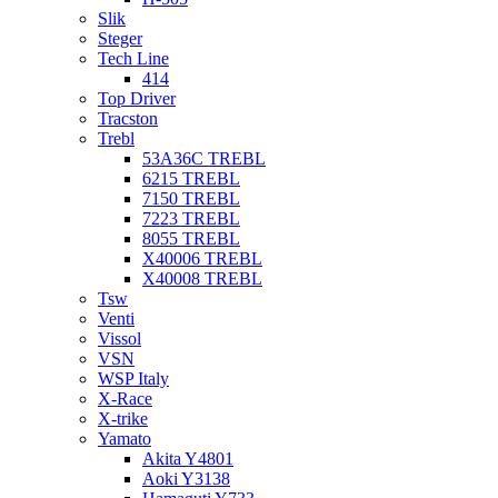
Slik
Steger
Tech Line
414
Top Driver
Tracston
Trebl
53A36C TREBL
6215 TREBL
7150 TREBL
7223 TREBL
8055 TREBL
X40006 TREBL
X40008 TREBL
Tsw
Venti
Vissol
VSN
WSP Italy
X-Race
X-trike
Yamato
Akita Y4801
Aoki Y3138