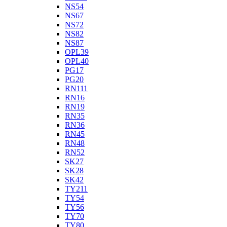
NS54
NS67
NS72
NS82
NS87
OPL39
OPL40
PG17
PG20
RN111
RN16
RN19
RN35
RN36
RN45
RN48
RN52
SK27
SK28
SK42
TY211
TY54
TY56
TY70
TY80