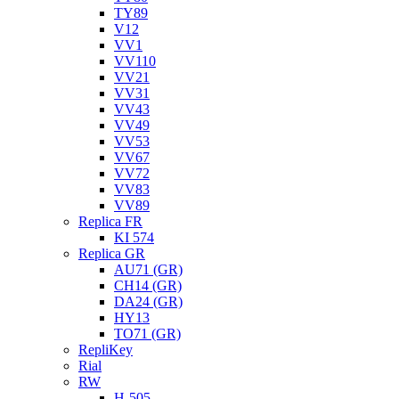
TY89
V12
VV1
VV110
VV21
VV31
VV43
VV49
VV53
VV67
VV72
VV83
VV89
Replica FR
KI 574
Replica GR
AU71 (GR)
CH14 (GR)
DA24 (GR)
HY13
TO71 (GR)
RepliKey
Rial
RW
H-505