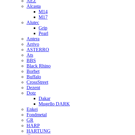
AEZ
Alcasta
M14
M17
Alutec
Grip
Pearl
Antera
Arrivo
ASTERRO
Ats
BBS
Black Rhino
Borbet
Buffalo
CrossStreet
Dezent
Dotz
Dakar
Mugello DARK
Enkei
Fondmetal
GR
HARP
HARTUNG