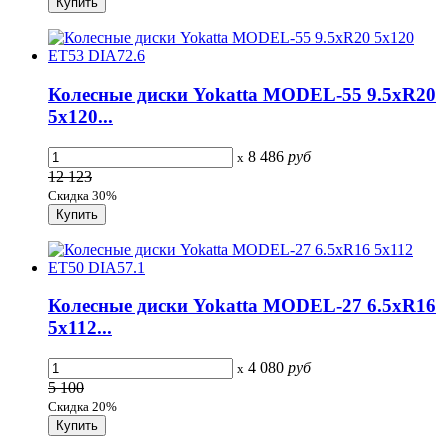
Колесные диски Yokatta MODEL-55 9.5xR20
5x120...
8 486
руб
x
12 123
Скидка 30%
Колесные диски Yokatta MODEL-27 6.5xR16
5x112...
4 080
руб
x
5 100
Скидка 20%