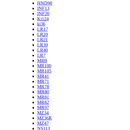
HND90
INF13
INF20
Ki124
ki36
LR17
LR20
LR21
LR39
LR40
LR7
Mi69
MR100
MR105
MR41
MR71
MR78
MR80
MR81
MR82
MR97
MZ34
MZ36R
MZ47
NS113