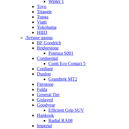
Winter 1
Toyo
Triangle
Tunga
Viatti
Yokohama
НШЗ
Летние шины
BF Goodrich
Bridgestone
Potenza S001
Continental
Conti Eco Contact 5
Cordiant
Dunlop
Grandtrek MT2
Firestone
Fulda
General Tire
Gislaved
Goodyear
Efficient Grip SUV
Hankook
Radial RA08
Imperial