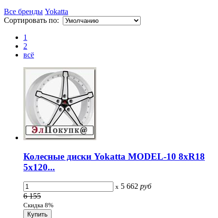
Все бренды
Yokatta
Сортировать по:
1
2
всё
Колесные диски Yokatta MODEL-10 8xR18
5x120...
5 662
руб
x
6 155
Скидка 8%