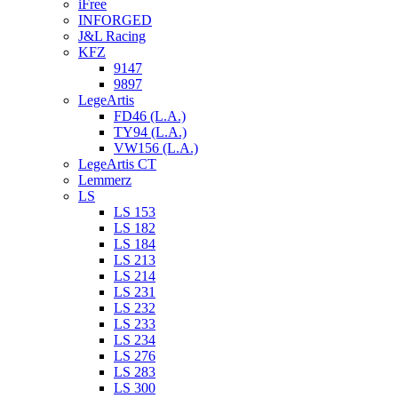
iFree
INFORGED
J&L Racing
KFZ
9147
9897
LegeArtis
FD46 (L.A.)
TY94 (L.A.)
VW156 (L.A.)
LegeArtis CT
Lemmerz
LS
LS 153
LS 182
LS 184
LS 213
LS 214
LS 231
LS 232
LS 233
LS 234
LS 276
LS 283
LS 300