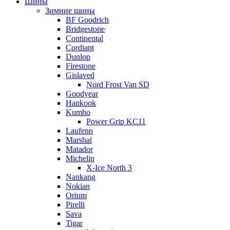
Шины
Зимние шины
BF Goodrich
Bridgestone
Continental
Cordiant
Dunlop
Firestone
Gislaved
Nord Frost Van SD
Goodyear
Hankook
Kumho
Power Grip KC11
Laufenn
Marshal
Matador
Michelin
X-Ice North 3
Nankang
Nokian
Orium
Pirelli
Sava
Tigar