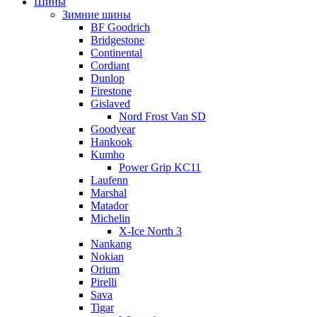
Шины
Зимние шины
BF Goodrich
Bridgestone
Continental
Cordiant
Dunlop
Firestone
Gislaved
Nord Frost Van SD
Goodyear
Hankook
Kumho
Power Grip KC11
Laufenn
Marshal
Matador
Michelin
X-Ice North 3
Nankang
Nokian
Orium
Pirelli
Sava
Tigar