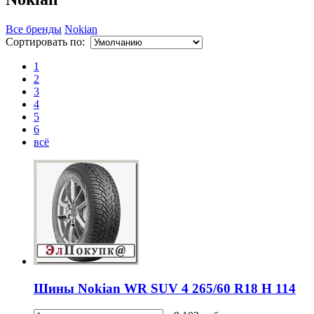
Все бренды
Nokian
Сортировать по:
1
2
3
4
5
6
всё
Шины Nokian WR SUV 4 265/60 R18 H 114