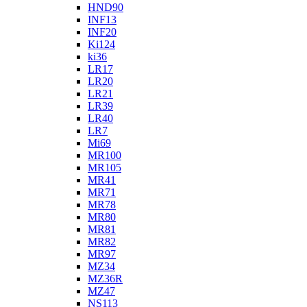
HND90
INF13
INF20
Ki124
ki36
LR17
LR20
LR21
LR39
LR40
LR7
Mi69
MR100
MR105
MR41
MR71
MR78
MR80
MR81
MR82
MR97
MZ34
MZ36R
MZ47
NS113