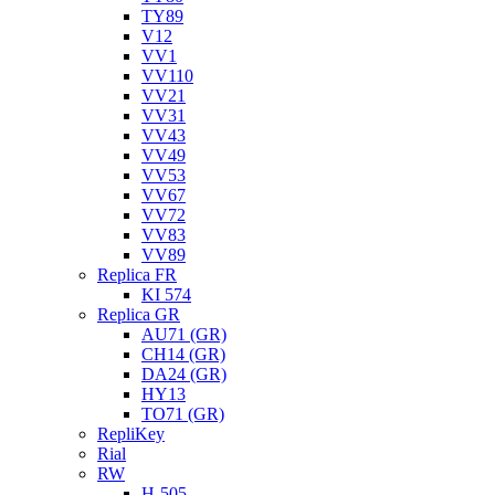
TY89
V12
VV1
VV110
VV21
VV31
VV43
VV49
VV53
VV67
VV72
VV83
VV89
Replica FR
KI 574
Replica GR
AU71 (GR)
CH14 (GR)
DA24 (GR)
HY13
TO71 (GR)
RepliKey
Rial
RW
H-505