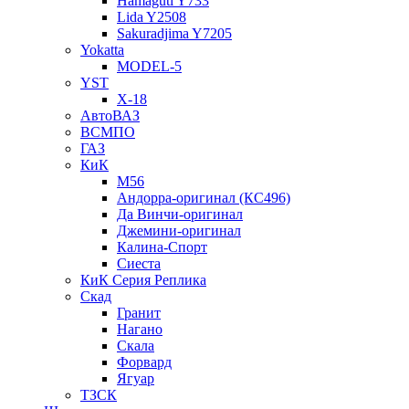
Hamaguti Y733
Lida Y2508
Sakuradjima Y7205
Yokatta
MODEL-5
YST
X-18
АвтоВАЗ
ВСМПО
ГАЗ
КиК
M56
Андорра-оригинал (КС496)
Да Винчи-оригинал
Джемини-оригинал
Калина-Спорт
Сиеста
КиК Серия Реплика
Скад
Гранит
Нагано
Скала
Форвард
Ягуар
ТЗСК