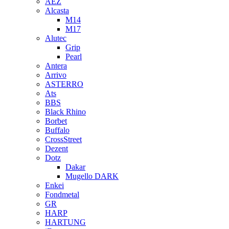
AEZ
Alcasta
M14
M17
Alutec
Grip
Pearl
Antera
Arrivo
ASTERRO
Ats
BBS
Black Rhino
Borbet
Buffalo
CrossStreet
Dezent
Dotz
Dakar
Mugello DARK
Enkei
Fondmetal
GR
HARP
HARTUNG