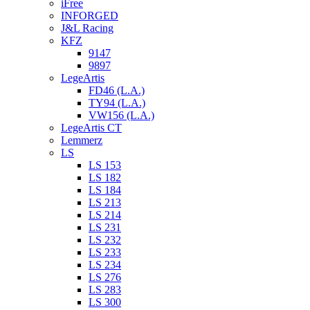
iFree
INFORGED
J&L Racing
KFZ
9147
9897
LegeArtis
FD46 (L.A.)
TY94 (L.A.)
VW156 (L.A.)
LegeArtis CT
Lemmerz
LS
LS 153
LS 182
LS 184
LS 213
LS 214
LS 231
LS 232
LS 233
LS 234
LS 276
LS 283
LS 300