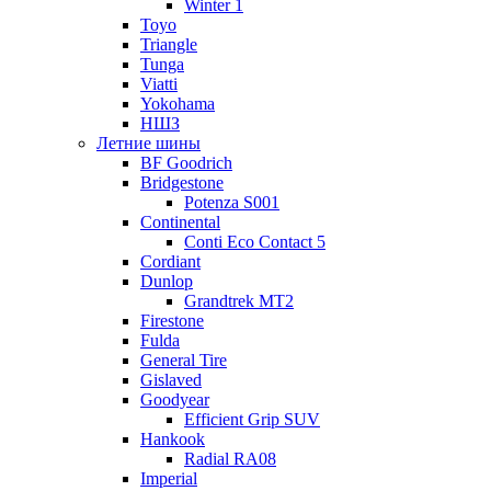
Winter 1
Toyo
Triangle
Tunga
Viatti
Yokohama
НШЗ
Летние шины
BF Goodrich
Bridgestone
Potenza S001
Continental
Conti Eco Contact 5
Cordiant
Dunlop
Grandtrek MT2
Firestone
Fulda
General Tire
Gislaved
Goodyear
Efficient Grip SUV
Hankook
Radial RA08
Imperial