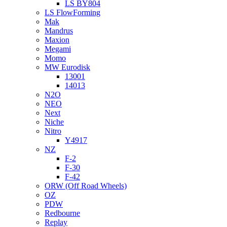
LS BY804
LS FlowForming
Mak
Mandrus
Maxion
Megami
Momo
MW Eurodisk
13001
14013
N2O
NEO
Next
Niche
Nitro
Y4917
NZ
F-2
F-30
F-42
ORW (Off Road Wheels)
OZ
PDW
Redbourne
Replay