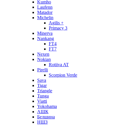
Kumho
Laufenn
Matador
Michelin
Agilis +
Primacy 3
Minerva
Nankang
FT4
FT7
Nexen
Nokian
Rotiiva AT
Pirelli
Scorpion Verde
Sava
Tigar
Triangle
Tunga
Viatti
Yokohama
АШК
Белшина
НШЗ