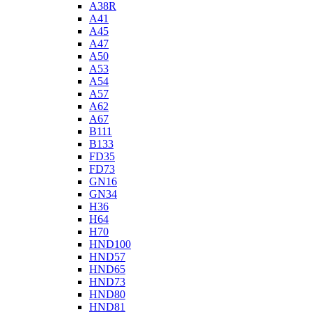
A38R
A41
A45
A47
A50
A53
A54
A57
A62
A67
B111
B133
FD35
FD73
GN16
GN34
H36
H64
H70
HND100
HND57
HND65
HND73
HND80
HND81