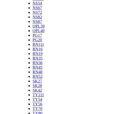
NS54
NS67
NS72
NS82
NS87
OPL39
OPL40
PG17
PG20
RN111
RN16
RN19
RN35
RN36
RN45
RN48
RN52
SK27
SK28
SK42
TY211
TY54
TY56
TY70
TY80