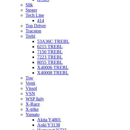
Slik
Steger
Tech Line
414
Top Driver
Tracston
Trebl
53A36C TREBL
6215 TREBL
7150 TREBL
7223 TREBL
8055 TREBL
X40006 TREBL
X40008 TREBL
Tsw
Venti
Vissol
VSN
WSP Italy
X-Race
X-trike
Yamato
Akita Y4801
Aoki Y3138