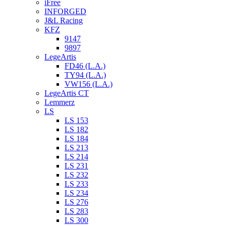
iFree
INFORGED
J&L Racing
KFZ
9147
9897
LegeArtis
FD46 (L.A.)
TY94 (L.A.)
VW156 (L.A.)
LegeArtis CT
Lemmerz
LS
LS 153
LS 182
LS 184
LS 213
LS 214
LS 231
LS 232
LS 233
LS 234
LS 276
LS 283
LS 300