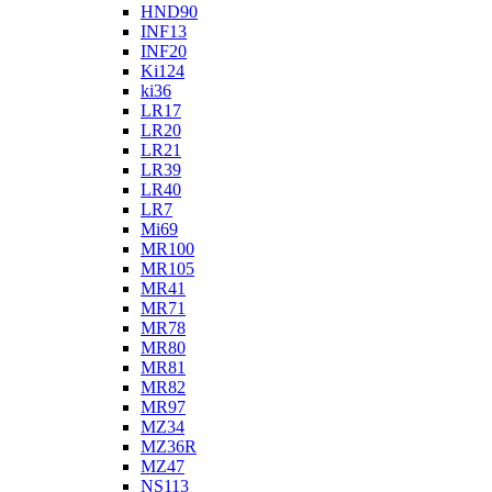
HND90
INF13
INF20
Ki124
ki36
LR17
LR20
LR21
LR39
LR40
LR7
Mi69
MR100
MR105
MR41
MR71
MR78
MR80
MR81
MR82
MR97
MZ34
MZ36R
MZ47
NS113