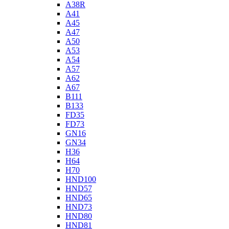
A38R
A41
A45
A47
A50
A53
A54
A57
A62
A67
B111
B133
FD35
FD73
GN16
GN34
H36
H64
H70
HND100
HND57
HND65
HND73
HND80
HND81