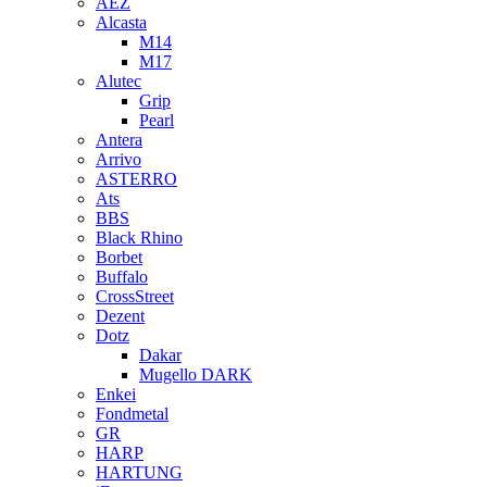
AEZ
Alcasta
M14
M17
Alutec
Grip
Pearl
Antera
Arrivo
ASTERRO
Ats
BBS
Black Rhino
Borbet
Buffalo
CrossStreet
Dezent
Dotz
Dakar
Mugello DARK
Enkei
Fondmetal
GR
HARP
HARTUNG