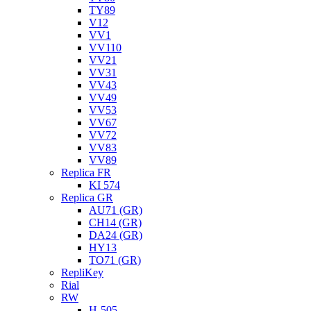
TY89
V12
VV1
VV110
VV21
VV31
VV43
VV49
VV53
VV67
VV72
VV83
VV89
Replica FR
KI 574
Replica GR
AU71 (GR)
CH14 (GR)
DA24 (GR)
HY13
TO71 (GR)
RepliKey
Rial
RW
H-505