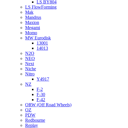
LS BY804
LS FlowForming
Mak
Mandrus
Maxion
Megami
Momo
MW Eurodisk
13001
14013
N2O
NEO
Next
Niche
Nitro
Y4917
NZ
F-2
F-30
F-42
ORW (Off Road Wheels)
OZ
PDW
Redbourne
Replay