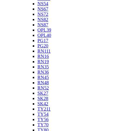
NS54
NS67
NS72
NS82
NS87
OPL39
OPL40
PG17
PG20
RN111
RN16
RN19
RN35
RN36
RN45
RN48
RN52
SK27
SK28
SK42
TY211
TY54
TY56
TY70
TY80