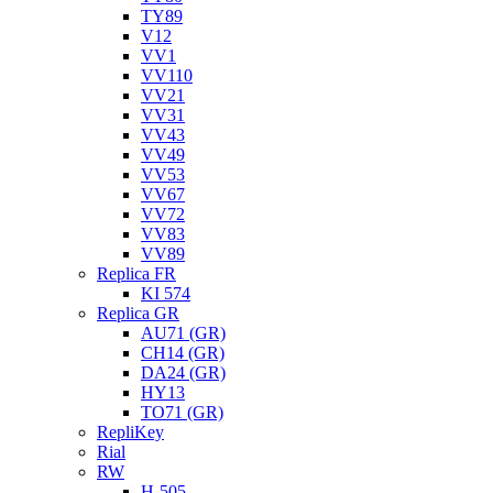
TY89
V12
VV1
VV110
VV21
VV31
VV43
VV49
VV53
VV67
VV72
VV83
VV89
Replica FR
KI 574
Replica GR
AU71 (GR)
CH14 (GR)
DA24 (GR)
HY13
TO71 (GR)
RepliKey
Rial
RW
H-505