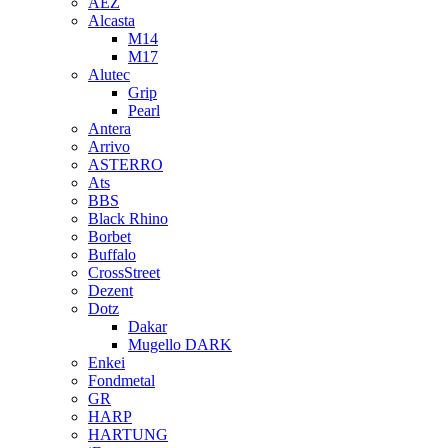
AEZ
Alcasta
M14
M17
Alutec
Grip
Pearl
Antera
Arrivo
ASTERRO
Ats
BBS
Black Rhino
Borbet
Buffalo
CrossStreet
Dezent
Dotz
Dakar
Mugello DARK
Enkei
Fondmetal
GR
HARP
HARTUNG