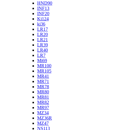
HND90
INF13
INF20
Ki124
ki36
LR17
LR20
LR21
LR39
LR40
LR7
Mi69
MR100
MR105
MR41
MR71
MR78
MR80
MR81
MR82
MR97
MZ34
MZ36R
MZ47
NS113