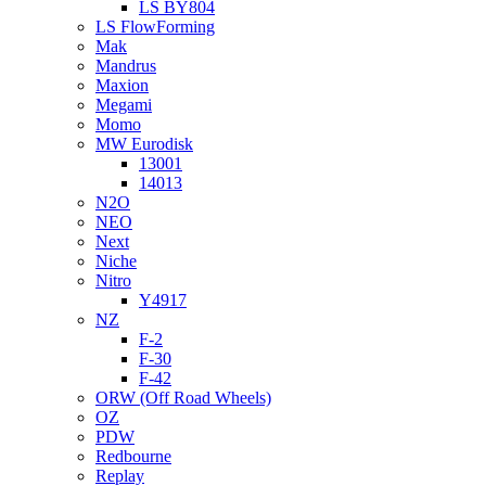
LS BY804
LS FlowForming
Mak
Mandrus
Maxion
Megami
Momo
MW Eurodisk
13001
14013
N2O
NEO
Next
Niche
Nitro
Y4917
NZ
F-2
F-30
F-42
ORW (Off Road Wheels)
OZ
PDW
Redbourne
Replay