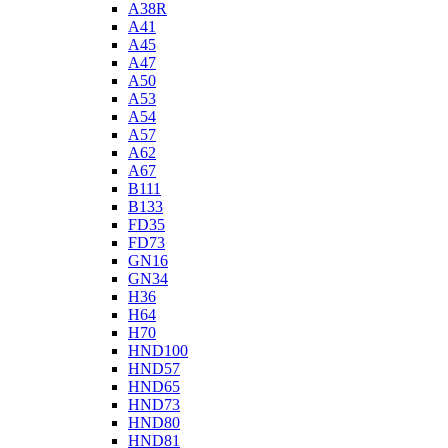
A38R
A41
A45
A47
A50
A53
A54
A57
A62
A67
B111
B133
FD35
FD73
GN16
GN34
H36
H64
H70
HND100
HND57
HND65
HND73
HND80
HND81