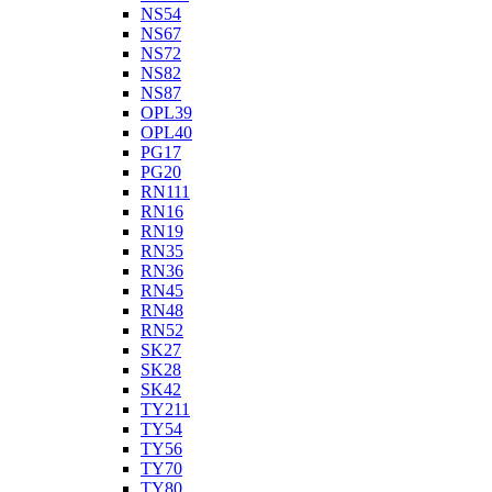
NS54
NS67
NS72
NS82
NS87
OPL39
OPL40
PG17
PG20
RN111
RN16
RN19
RN35
RN36
RN45
RN48
RN52
SK27
SK28
SK42
TY211
TY54
TY56
TY70
TY80