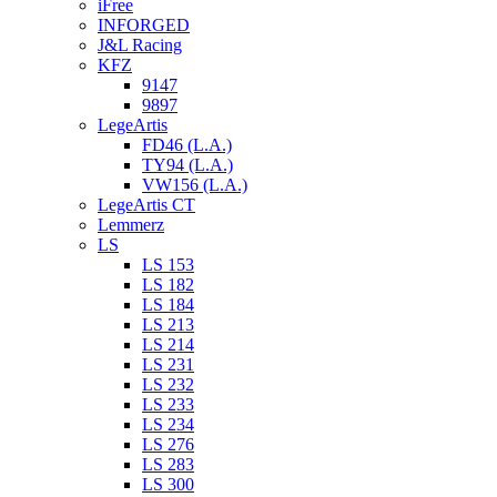
iFree
INFORGED
J&L Racing
KFZ
9147
9897
LegeArtis
FD46 (L.A.)
TY94 (L.A.)
VW156 (L.A.)
LegeArtis CT
Lemmerz
LS
LS 153
LS 182
LS 184
LS 213
LS 214
LS 231
LS 232
LS 233
LS 234
LS 276
LS 283
LS 300