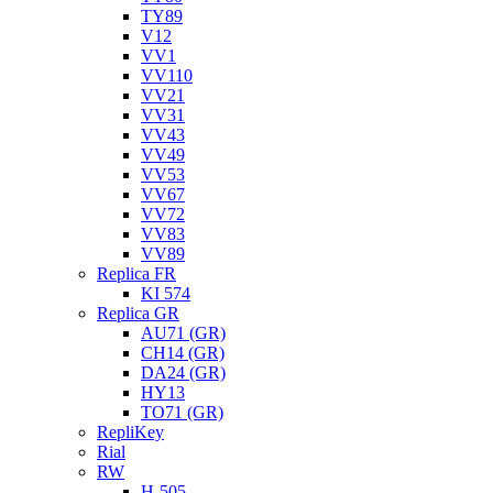
TY89
V12
VV1
VV110
VV21
VV31
VV43
VV49
VV53
VV67
VV72
VV83
VV89
Replica FR
KI 574
Replica GR
AU71 (GR)
CH14 (GR)
DA24 (GR)
HY13
TO71 (GR)
RepliKey
Rial
RW
H-505