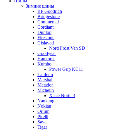
Шины
Зимние шины
BF Goodrich
Bridgestone
Continental
Cordiant
Dunlop
Firestone
Gislaved
Nord Frost Van SD
Goodyear
Hankook
Kumho
Power Grip KC11
Laufenn
Marshal
Matador
Michelin
X-Ice North 3
Nankang
Nokian
Orium
Pirelli
Sava
Tigar