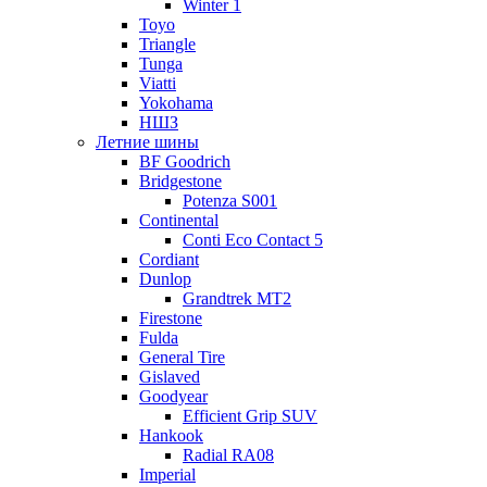
Winter 1
Toyo
Triangle
Tunga
Viatti
Yokohama
НШЗ
Летние шины
BF Goodrich
Bridgestone
Potenza S001
Continental
Conti Eco Contact 5
Cordiant
Dunlop
Grandtrek MT2
Firestone
Fulda
General Tire
Gislaved
Goodyear
Efficient Grip SUV
Hankook
Radial RA08
Imperial