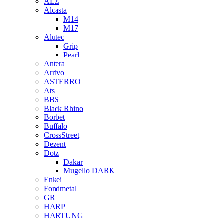
AEZ
Alcasta
M14
M17
Alutec
Grip
Pearl
Antera
Arrivo
ASTERRO
Ats
BBS
Black Rhino
Borbet
Buffalo
CrossStreet
Dezent
Dotz
Dakar
Mugello DARK
Enkei
Fondmetal
GR
HARP
HARTUNG