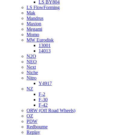
LS BY804
LS FlowForming
Mak
Mandrus
Maxion
Megami
Momo
MW Eurodisk
13001
14013
N2O
NEO
Next
Niche
Nitro
Y4917
NZ
F-2
F-30
F-42
ORW (Off Road Wheels)
OZ
PDW
Redbourne
Replay