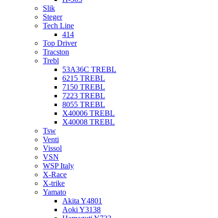
Slik
Steger
Tech Line
414
Top Driver
Tracston
Trebl
53A36C TREBL
6215 TREBL
7150 TREBL
7223 TREBL
8055 TREBL
X40006 TREBL
X40008 TREBL
Tsw
Venti
Vissol
VSN
WSP Italy
X-Race
X-trike
Yamato
Akita Y4801
Aoki Y3138