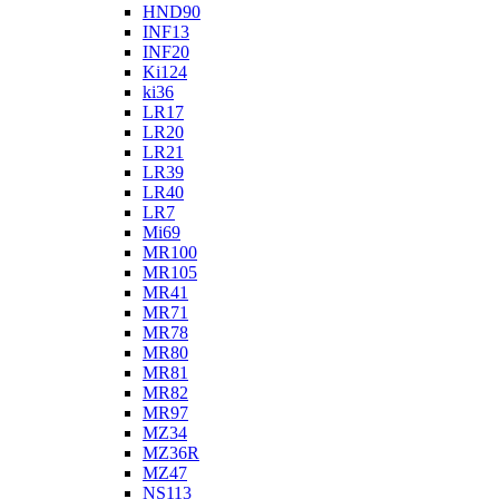
HND90
INF13
INF20
Ki124
ki36
LR17
LR20
LR21
LR39
LR40
LR7
Mi69
MR100
MR105
MR41
MR71
MR78
MR80
MR81
MR82
MR97
MZ34
MZ36R
MZ47
NS113