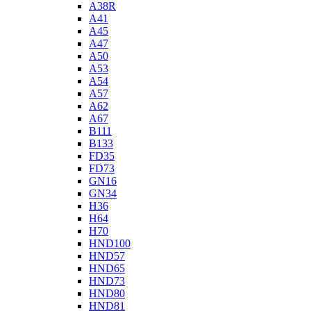
A38R
A41
A45
A47
A50
A53
A54
A57
A62
A67
B111
B133
FD35
FD73
GN16
GN34
H36
H64
H70
HND100
HND57
HND65
HND73
HND80
HND81