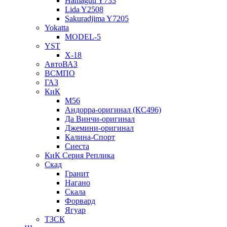
Hamaguti Y733
Lida Y2508
Sakuradjima Y7205
Yokatta
MODEL-5
YST
X-18
АвтоВАЗ
ВСМПО
ГАЗ
КиК
M56
Андорра-оригинал (КС496)
Да Винчи-оригинал
Джемини-оригинал
Калина-Спорт
Сиеста
КиК Серия Реплика
Скад
Гранит
Нагано
Скала
Форвард
Ягуар
ТЗСК