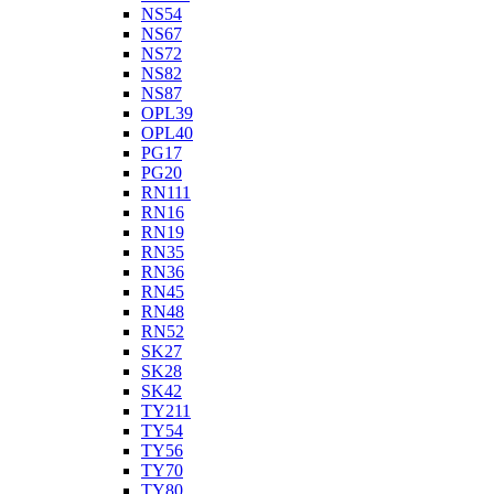
NS54
NS67
NS72
NS82
NS87
OPL39
OPL40
PG17
PG20
RN111
RN16
RN19
RN35
RN36
RN45
RN48
RN52
SK27
SK28
SK42
TY211
TY54
TY56
TY70
TY80