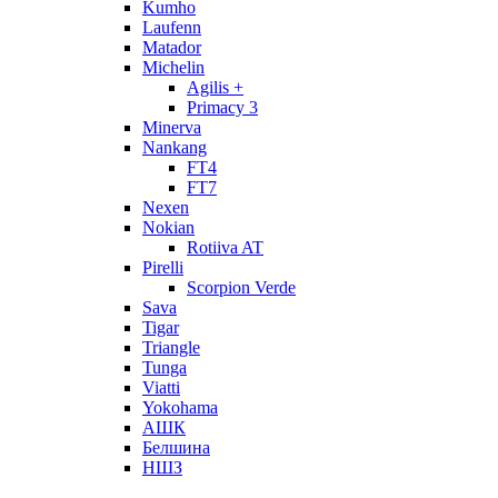
Kumho
Laufenn
Matador
Michelin
Agilis +
Primacy 3
Minerva
Nankang
FT4
FT7
Nexen
Nokian
Rotiiva AT
Pirelli
Scorpion Verde
Sava
Tigar
Triangle
Tunga
Viatti
Yokohama
АШК
Белшина
НШЗ