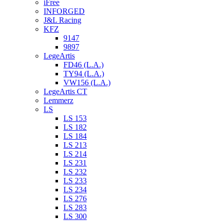
iFree
INFORGED
J&L Racing
KFZ
9147
9897
LegeArtis
FD46 (L.A.)
TY94 (L.A.)
VW156 (L.A.)
LegeArtis CT
Lemmerz
LS
LS 153
LS 182
LS 184
LS 213
LS 214
LS 231
LS 232
LS 233
LS 234
LS 276
LS 283
LS 300