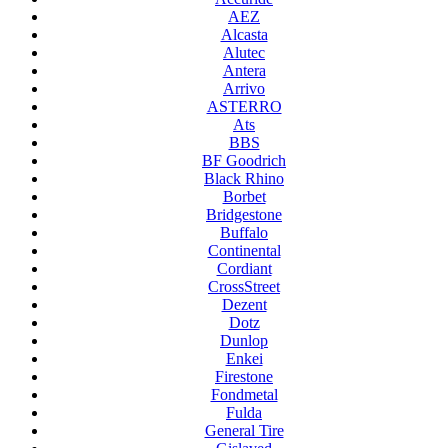
AEZ
Alcasta
Alutec
Antera
Arrivo
ASTERRO
Ats
BBS
BF Goodrich
Black Rhino
Borbet
Bridgestone
Buffalo
Continental
Cordiant
CrossStreet
Dezent
Dotz
Dunlop
Enkei
Firestone
Fondmetal
Fulda
General Tire