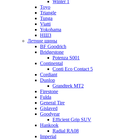
Winter 1
Toyo
Triangle
Tunga
Viatti
Yokohama
НШЗ
Летние шины
BF Goodrich
Bridgestone
Potenza S001
Continental
Conti Eco Contact 5
Cordiant
Dunlop
Grandtrek MT2
Firestone
Fulda
General Tire
Gislaved
Goodyear
Efficient Grip SUV
Hankook
Radial RA08
Imperial