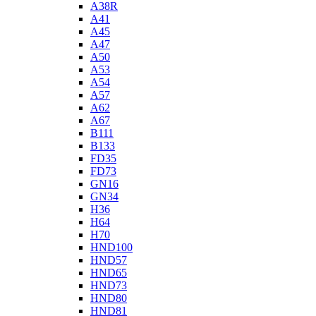
A38R
A41
A45
A47
A50
A53
A54
A57
A62
A67
B111
B133
FD35
FD73
GN16
GN34
H36
H64
H70
HND100
HND57
HND65
HND73
HND80
HND81