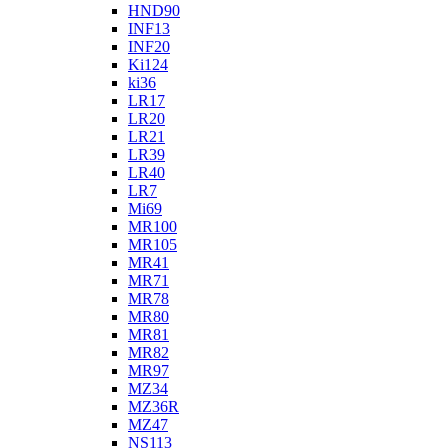
HND90
INF13
INF20
Ki124
ki36
LR17
LR20
LR21
LR39
LR40
LR7
Mi69
MR100
MR105
MR41
MR71
MR78
MR80
MR81
MR82
MR97
MZ34
MZ36R
MZ47
NS113