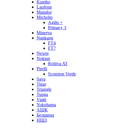
Kumho
Laufenn
Matador
Michelin
Agilis +
Primacy 3
Minerva
Nankang
FT4
FT7
Nexen
Nokian
Rotiiva AT
Pirelli
Scorpion Verde
Sava
Tigar
Triangle
Tunga
Viatti
Yokohama
АШК
Белшина
НШЗ