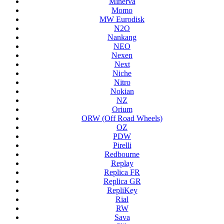
Minerva
Momo
MW Eurodisk
N2O
Nankang
NEO
Nexen
Next
Niche
Nitro
Nokian
NZ
Orium
ORW (Off Road Wheels)
OZ
PDW
Pirelli
Redbourne
Replay
Replica FR
Replica GR
RepliKey
Rial
RW
Sava