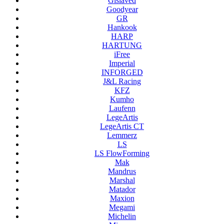
Gislaved
Goodyear
GR
Hankook
HARP
HARTUNG
iFree
Imperial
INFORGED
J&L Racing
KFZ
Kumho
Laufenn
LegeArtis
LegeArtis CT
Lemmerz
LS
LS FlowForming
Mak
Mandrus
Marshal
Matador
Maxion
Megami
Michelin