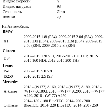
Индекс скорости
Y
Индекс нагрузки
93
Сезонность
Лето
RunFlat
Да
На Автомобиль:
BMW
2009-2015 1.8i (E84)
,
2009-2015 2.0d (E84)
,
2009-
X1
2015 2.0i (E84)
,
2009-2015 2.3d (E84)
,
2009-2015
2.5d (E84)
,
2009-2015 2.8i (E84)
Citroen
2012-2015 120 VTi
,
2012-2015 150 THP
,
2012-
DS4
2015 160 HDi
,
2012-2015 200 THP
Lexus
IS-F
2008-2015 5.0 V8
IS250
2010-2015 2.5 ISF
Mercedes
2018 - (W177) A160
,
2018 - (W177) A180
,
2018 -
A-klasse
(W177) A180d
,
2018 - (W177) A200
,
2018 - (W177)
A220
,
2018 - (W177) A250
2014- 180 / 180 BlueTEC
,
2014- 200 / 200
C-Klasse
BlueTEC
,
2014- 220 BlueTEC
,
2014- 250 / 250