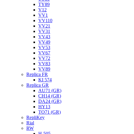
TY89
V12
VV1
VV110
VV21
VV31
VV43
VV49
VV53
VV67
VV72
VV83
VV89
Replica FR
KI 574
Replica GR
AU71 (GR)
CH14 (GR)
DA24 (GR)
HY13
TO71 (GR)
RepliKey
Rial
RW
H-505