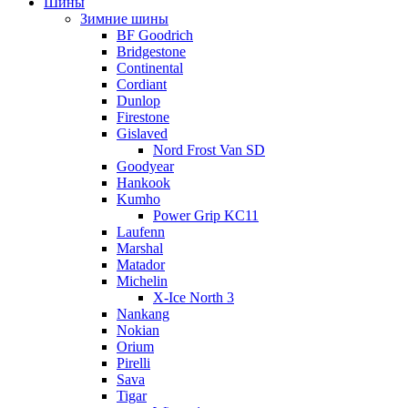
Шины
Зимние шины
BF Goodrich
Bridgestone
Continental
Cordiant
Dunlop
Firestone
Gislaved
Nord Frost Van SD
Goodyear
Hankook
Kumho
Power Grip KC11
Laufenn
Marshal
Matador
Michelin
X-Ice North 3
Nankang
Nokian
Orium
Pirelli
Sava
Tigar