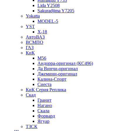
Hamaguti Y733
Lida Y2508
Sakuradjima Y7205
Yokatta
MODEL-5
YST
X-18
АвтоВАЗ
ВСМПО
ГАЗ
КиК
M56
Андорра-оригинал (КС496)
Да Винчи-оригинал
Джемини-оригинал
Калина-Спорт
Сиеста
КиК Серия Реплика
Скад
Гранит
Нагано
Скала
Форвард
Ягуар
ТЗСК