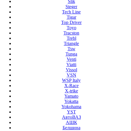
Slik
Steger
Tech Line
Tigar
Top Driver
Toyo
Tracston
Trebl
Triangle
Tsw
Tunga
Venti
Viatti
Vissol
VSN
WSP Italy
X-Race
X-trike
Yamato
Yokatta
Yokohama
YST
АвтоВАЗ
АШК
Белшина