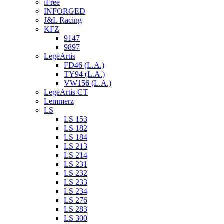
iFree
INFORGED
J&L Racing
KFZ
9147
9897
LegeArtis
FD46 (L.A.)
TY94 (L.A.)
VW156 (L.A.)
LegeArtis CT
Lemmerz
LS
LS 153
LS 182
LS 184
LS 213
LS 214
LS 231
LS 232
LS 233
LS 234
LS 276
LS 283
LS 300