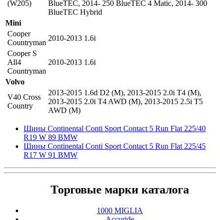
(W205)
BlueTEC
,
2014- 250 BlueTEC 4 Matic
,
2014- 300
BlueTEC Hybrid
Mini
Cooper
2010-2013 1.6i
Countryman
Cooper S
All4
2010-2013 1.6i
Countryman
Volvo
2013-2015 1.6d D2 (M)
,
2013-2015 2.0i T4 (M)
,
V40 Cross
2013-2015 2.0i T4 AWD (M)
,
2013-2015 2.5i T5
Country
AWD (M)
Шины Continental Conti Sport Contact 5 Run Flat 225/40
R19 W 89 BMW
Шины Continental Conti Sport Contact 5 Run Flat 225/45
R17 W 91 BMW
Торговые марки каталога
1000 MIGLIA
Accuride