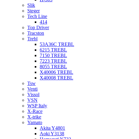
Slik
Steger
Tech Line
414
Top Driver
Tracston
Trebl
53A36C TREBL
6215 TREBL
7150 TREBL
7223 TREBL
8055 TREBL
X40006 TREBL
X40008 TREBL
Tsw
Venti
Vissol
VSN
WSP Italy
X-Race
X-trike
Yamato
Akita Y4801
Aoki Y3138