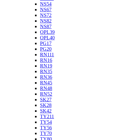
NS54
NS67
NS72
NS82
NS87
OPL39
OPL40
PG17
PG20
RN111
RN16
RN19
RN35
RN36
RN45
RN48
RN52
SK27
SK28
SK42
TY211
TY54
TY56
TY70
TY80