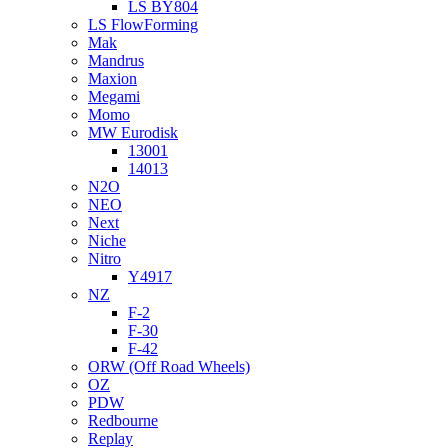
LS BY804
LS FlowForming
Mak
Mandrus
Maxion
Megami
Momo
MW Eurodisk
13001
14013
N2O
NEO
Next
Niche
Nitro
Y4917
NZ
F-2
F-30
F-42
ORW (Off Road Wheels)
OZ
PDW
Redbourne
Replay