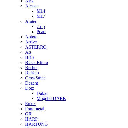
AEZ
Alcasta
M14
M17
Alutec
Grip
Pearl
Antera
Arrivo
ASTERRO
Ats
BBS
Black Rhino
Borbet
Buffalo
CrossStreet
Dezent
Dotz
Dakar
Mugello DARK
Enkei
Fondmetal
GR
HARP
HARTUNG