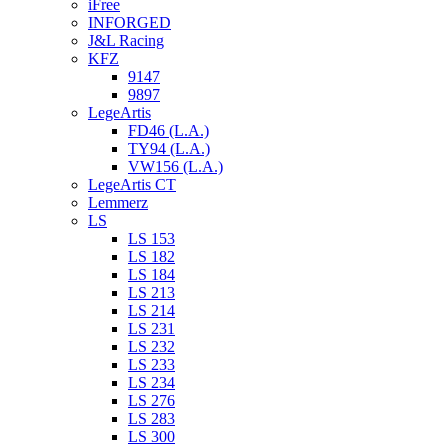
iFree
INFORGED
J&L Racing
KFZ
9147
9897
LegeArtis
FD46 (L.A.)
TY94 (L.A.)
VW156 (L.A.)
LegeArtis CT
Lemmerz
LS
LS 153
LS 182
LS 184
LS 213
LS 214
LS 231
LS 232
LS 233
LS 234
LS 276
LS 283
LS 300