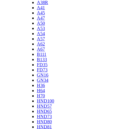
A38R
A41
A45
A47
A50
A53
A54
A57
A62
A67
B111
B133
FD35
FD73
GN16
GN34
H36
H64
H70
HND100
HND57
HND65
HND73
HND80
HND81