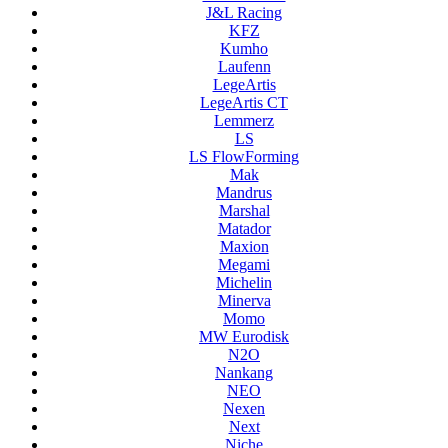
J&L Racing
KFZ
Kumho
Laufenn
LegeArtis
LegeArtis CT
Lemmerz
LS
LS FlowForming
Mak
Mandrus
Marshal
Matador
Maxion
Megami
Michelin
Minerva
Momo
MW Eurodisk
N2O
Nankang
NEO
Nexen
Next
Niche