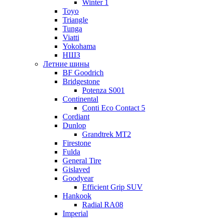
Winter 1
Toyo
Triangle
Tunga
Viatti
Yokohama
НШЗ
Летние шины
BF Goodrich
Bridgestone
Potenza S001
Continental
Conti Eco Contact 5
Cordiant
Dunlop
Grandtrek MT2
Firestone
Fulda
General Tire
Gislaved
Goodyear
Efficient Grip SUV
Hankook
Radial RA08
Imperial