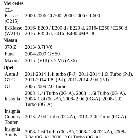
Mercedes
CL-
Klasse
2000-2006 CL500
,
2000-2006 CL600
(C215)
E-Klasse
2016- E200 / E200 d / E220 d
,
2016- E250 / E250 d
,
(W213)
2016- E350 d
,
2016- E400 4MATIC
Nissan
370 Z
2013- 3.7i V6
Fuga
2004-2009 GY50
Maxima
2015- (VIII) 3.5 V6 (A36)
Opel
Astra J
2011-2014 1.4i turbo (P-J)
,
2011-2014 1.6i Turbo (P-J)
,
GTC
2011-2014 1.8i (P-J)
,
2011-2014 2.0d (P-J)
GT
2006-2009 2.0 Turbo
2008- 1.4i Turbo (0G-A)
,
2008- 1.6i Turbo (0G-A)
,
Insignia
2008- 1.8i (0G-A)
,
2008- 2.0d (0G-A)
,
2008- 2.0i
Turbo (0G-A)
Insignia
Country
2013- 2.0d Turbo (0G-A)
,
2013- 2.0i Turbo (0G-A)
Tourer
Insignia
2008- 1.6i Turbo (0G-A)
,
2008- 1.8i (0G-A)
,
2008-
Sports
2.0d (0G-A)
,
2008- 2.0i Turbo (0G-A)