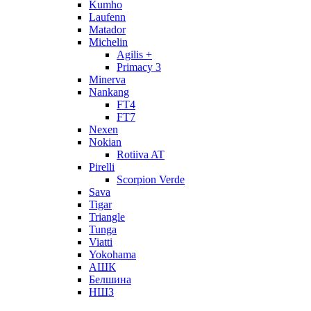
Kumho
Laufenn
Matador
Michelin
Agilis +
Primacy 3
Minerva
Nankang
FT4
FT7
Nexen
Nokian
Rotiiva AT
Pirelli
Scorpion Verde
Sava
Tigar
Triangle
Tunga
Viatti
Yokohama
АШК
Белшина
НШЗ