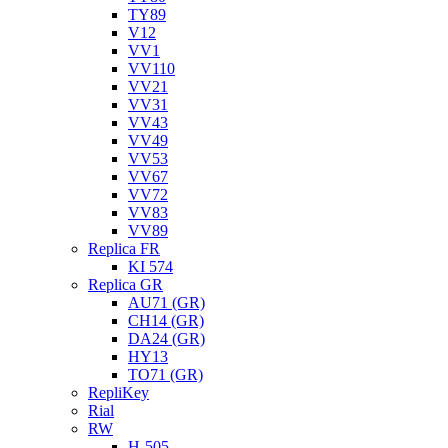
TY89
V12
VV1
VV110
VV21
VV31
VV43
VV49
VV53
VV67
VV72
VV83
VV89
Replica FR
KI 574
Replica GR
AU71 (GR)
CH14 (GR)
DA24 (GR)
HY13
TO71 (GR)
RepliKey
Rial
RW
H-505