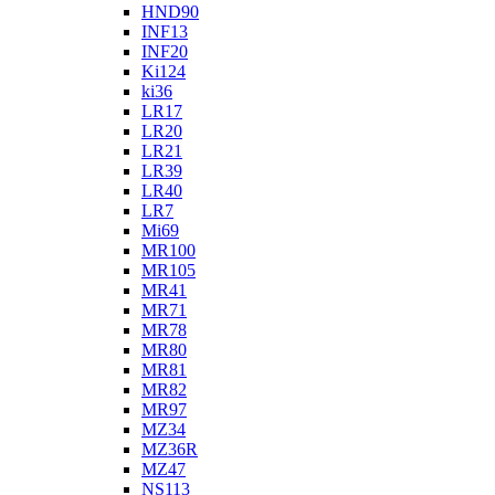
HND90
INF13
INF20
Ki124
ki36
LR17
LR20
LR21
LR39
LR40
LR7
Mi69
MR100
MR105
MR41
MR71
MR78
MR80
MR81
MR82
MR97
MZ34
MZ36R
MZ47
NS113