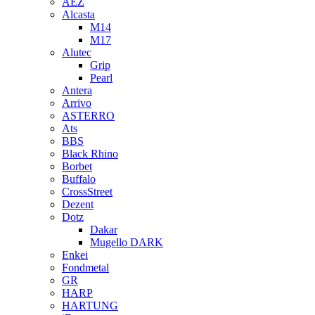
AEZ
Alcasta
M14
M17
Alutec
Grip
Pearl
Antera
Arrivo
ASTERRO
Ats
BBS
Black Rhino
Borbet
Buffalo
CrossStreet
Dezent
Dotz
Dakar
Mugello DARK
Enkei
Fondmetal
GR
HARP
HARTUNG