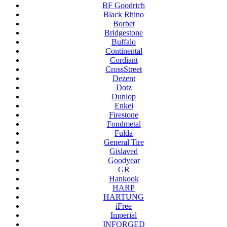
BF Goodrich
Black Rhino
Borbet
Bridgestone
Buffalo
Continental
Cordiant
CrossStreet
Dezent
Dotz
Dunlop
Enkei
Firestone
Fondmetal
Fulda
General Tire
Gislaved
Goodyear
GR
Hankook
HARP
HARTUNG
iFree
Imperial
INFORGED