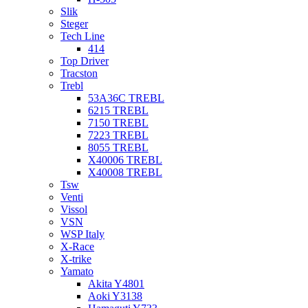
Slik
Steger
Tech Line
414
Top Driver
Tracston
Trebl
53A36C TREBL
6215 TREBL
7150 TREBL
7223 TREBL
8055 TREBL
X40006 TREBL
X40008 TREBL
Tsw
Venti
Vissol
VSN
WSP Italy
X-Race
X-trike
Yamato
Akita Y4801
Aoki Y3138