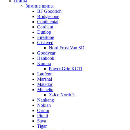
Шины
Зимние шины
BF Goodrich
Bridgestone
Continental
Cordiant
Dunlop
Firestone
Gislaved
Nord Frost Van SD
Goodyear
Hankook
Kumho
Power Grip KC11
Laufenn
Marshal
Matador
Michelin
X-Ice North 3
Nankang
Nokian
Orium
Pirelli
Sava
Tigar