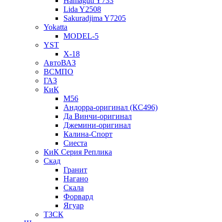
Hamaguti Y733
Lida Y2508
Sakuradjima Y7205
Yokatta
MODEL-5
YST
X-18
АвтоВАЗ
ВСМПО
ГАЗ
КиК
M56
Андорра-оригинал (КС496)
Да Винчи-оригинал
Джемини-оригинал
Калина-Спорт
Сиеста
КиК Серия Реплика
Скад
Гранит
Нагано
Скала
Форвард
Ягуар
ТЗСК