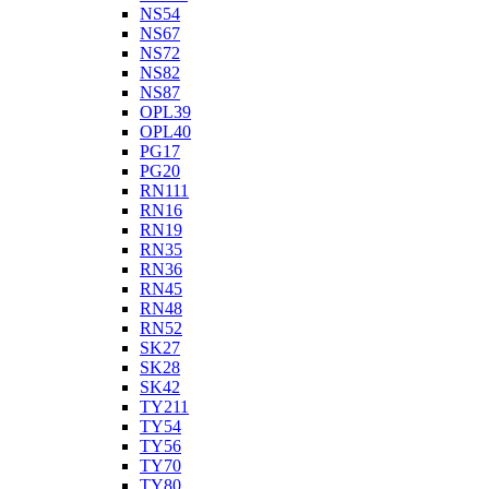
NS54
NS67
NS72
NS82
NS87
OPL39
OPL40
PG17
PG20
RN111
RN16
RN19
RN35
RN36
RN45
RN48
RN52
SK27
SK28
SK42
TY211
TY54
TY56
TY70
TY80