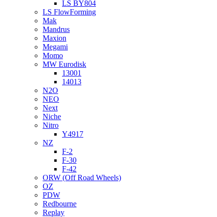
LS BY804
LS FlowForming
Mak
Mandrus
Maxion
Megami
Momo
MW Eurodisk
13001
14013
N2O
NEO
Next
Niche
Nitro
Y4917
NZ
F-2
F-30
F-42
ORW (Off Road Wheels)
OZ
PDW
Redbourne
Replay