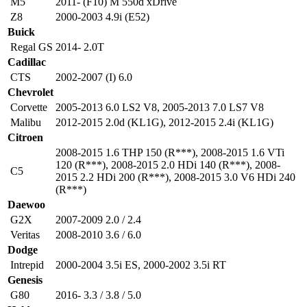
M5
2011- (F10) M 550d xDrive
Z8
2000-2003 4.9i (E52)
Buick
Regal GS
2014- 2.0T
Cadillac
CTS
2002-2007 (I) 6.0
Chevrolet
Corvette
2005-2013 6.0 LS2 V8
,
2005-2013 7.0 LS7 V8
Malibu
2012-2015 2.0d (KL1G)
,
2012-2015 2.4i (KL1G)
Citroen
2008-2015 1.6 THP 150 (R***)
,
2008-2015 1.6 VTi
120 (R***)
,
2008-2015 2.0 HDi 140 (R***)
,
2008-
C5
2015 2.2 HDi 200 (R***)
,
2008-2015 3.0 V6 HDi 240
(R***)
Daewoo
G2X
2007-2009 2.0 / 2.4
Veritas
2008-2010 3.6 / 6.0
Dodge
Intrepid
2000-2004 3.5i ES
,
2000-2002 3.5i RT
Genesis
G80
2016- 3.3 / 3.8 / 5.0