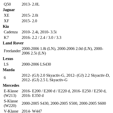
Q50
2013- 2.0L
Jaguar
XE
2015- 2.0i
XF
2015- 2.0
Kia
Cadenza
2010- 2.4i
,
2010- 3.5i
K7
2016- 2.2 / 2.4 / 3.0 / 3.3
Land Rover
2000-2006 1.8i (LN)
,
2000-2006 2.0d (LN)
,
2000-
Freelander
2006 2.5i (LN)
Lexus
LS
2000-2006 LS430
Mazda
2012- (GJ) 2.0 Skyactiv-G
,
2012- (GJ) 2.2 Skyactiv-D
,
6
2012- (GJ) 2.5 L Skyactiv-G
Mercedes
E-Klasse
2016- E200 / E200 d / E220 d
,
2016- E250 / E250 d
,
(W213)
2016- E350 d
S-Klasse
2000-2005 S430
,
2000-2005 S500
,
2000-2005 S600
(W220)
V-Klasse
2014- W447