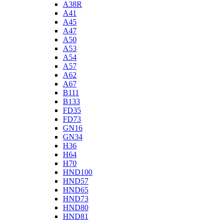
A38R
A41
A45
A47
A50
A53
A54
A57
A62
A67
B111
B133
FD35
FD73
GN16
GN34
H36
H64
H70
HND100
HND57
HND65
HND73
HND80
HND81