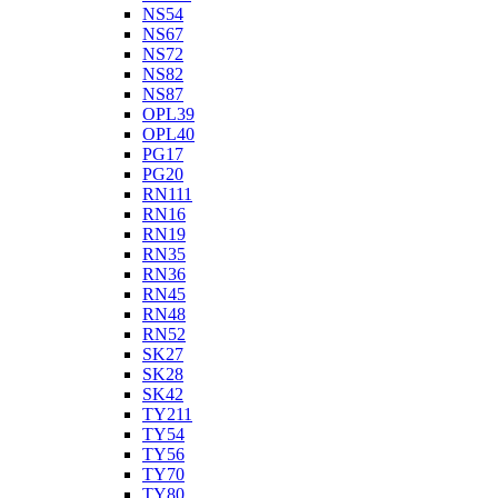
NS54
NS67
NS72
NS82
NS87
OPL39
OPL40
PG17
PG20
RN111
RN16
RN19
RN35
RN36
RN45
RN48
RN52
SK27
SK28
SK42
TY211
TY54
TY56
TY70
TY80