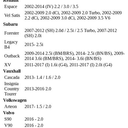
Renault
Espace
2002-2014 (IV) 2.2 / 3.0 / 3.5
2002-2009 2.0 dCi
,
2002-2009 2.0 Turbo
,
2002-2009
Vel Satis
2.2 dCi
,
2002-2009 3.0 dCi
,
2002-2009 3.5 V6
Subaru
2007-2012 (SH) 2.0d / 2.5i / 2.5 Turbo
,
2007-2012
Forester
(SH) 2.0i
Legacy
2015- 2.5i
B4
2009-2014 2.5i (BM/BRS)
,
2014- 2.5i (BN/BS)
,
2009-
Outback
2014 3.6i (BM/BRS)
,
2014- 3.6i (BN/BS)
XV
2011-2017 (I) 1.6i (G4)
,
2011-2017 (I) 2.0i (G4)
Vauxhall
Cascada
2013- 1.4 / 1.6 / 2.0
Insignia
Country
2013-2016 2.0
Tourer
Volkswagen
Arteon
2017- 1.5 / 2.0
Volvo
S90
2016 - 2.0
V90
2016 - 2.0