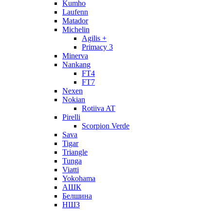
Kumho
Laufenn
Matador
Michelin
Agilis +
Primacy 3
Minerva
Nankang
FT4
FT7
Nexen
Nokian
Rotiiva AT
Pirelli
Scorpion Verde
Sava
Tigar
Triangle
Tunga
Viatti
Yokohama
АШК
Белшина
НШЗ