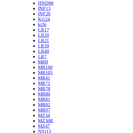
HND90
INF13
INF20
Ki124
ki36
LR17
LR20
LR21
LR39
LR40
LR7
Mi69
MR100
MR105
MR41
MR71
MR78
MR80
MR81
MR82
MR97
MZ34
MZ36R
MZ47
NS113