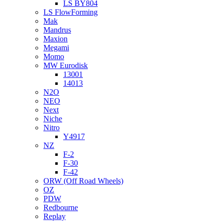
LS BY804
LS FlowForming
Mak
Mandrus
Maxion
Megami
Momo
MW Eurodisk
13001
14013
N2O
NEO
Next
Niche
Nitro
Y4917
NZ
F-2
F-30
F-42
ORW (Off Road Wheels)
OZ
PDW
Redbourne
Replay