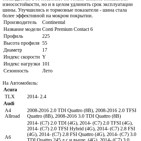
износостойкости, но и в целом удлинить срок эксплуатации
шины. Улучшились и тормозные показатели - шина стала
более эффективной на мокром покрытии.
Производитель
Continental
Название модели
Conti Premium Contact 6
Профиль
225
Высота профиля
55
Диаметр
17
Индекс скорости
Y
Индекс нагрузки
101
Сезонность
Лето
На Автомобиль:
Acura
TLX
2014- 2.4
Audi
A4
2008-2016 2.0 TDI Quattro (8B)
,
2008-2016 2.0 TFSI
Allroad
Quattro (8B)
,
2008-2016 3.0 TDI Quattro (8B)
2014- (C7) 2.0 TDI (4G)
,
2014- (C7) 2.0 TFSI (4G)
,
2014- (C7) 2.0 TFSI Hybrid (4G)
,
2014- (C7) 2.8 FSI
(4G)
,
2014- (C7) 2.8 FSI Quattro (4G)
,
2014- (C7) 3.0
A6
TDI Quattro 245 л.с и выше. (4G)
,
2014- (C7) 3.0