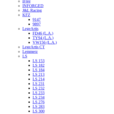
iFree
INFORGED
J&L Racing
KFZ
9147
9897
LegeArtis
FD46 (L.A.)
TY94 (L.A.)
VW156 (L.A.)
LegeArtis CT
Lemmerz
LS
LS 153
LS 182
LS 184
LS 213
LS 214
LS 231
LS 232
LS 233
LS 234
LS 276
LS 283
LS 300