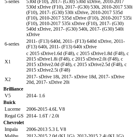
5-series
530d (F10)
,
2017- (G30) 530d xDrive
,
2010-2017
530d xDrive (F10)
,
2017- (G30) 530i
,
2010-2017 530i
(F10)
,
2017- (G30) 530i xDrive
,
2010-2017 535d
(F10)
,
2010-2017 535d xDrive (F10)
,
2010-2017 535i
(F10)
,
2010-2017 535i xDrive (F10)
,
2017- (G30)
540d xDrive
,
2017- (G30) 540i
,
2017- (G30) 540i
xDrive
2011- (F13) 640d
,
2011- (F13) 640d xDrive
,
2011-
6-series
(F13) 640i
,
2011- (F13) 640i xDrive
c 2015 sDrive1.6d (F48)
,
c 2015 sDrive1.8d (F48)
,
c
2015 sDrive1.8i (F48)
,
c 2015 sDrive2.0i (F48)
,
c
X1
2015 xDrive2.0d (F48)
,
c 2015 xDrive2.5d (F48)
,
c
2015 xDrive2.5i (F48)
2017- sDrive 18i
,
2017- xDrive 18d
,
2017- xDrive
X2
20d
,
2017- xDrive 20i
Brilliance
V5
2014- 1.6
Buick
Lucerne
2006-2015 4.6L V8
Regal GS
2014- 1.6T / 2.0i
Chevrolet
Impala
2006-2013 5.3 L V8
Malibu
2012-2015 2.0d (KL1G)
,
2012-2015 2.4i (KL1G)