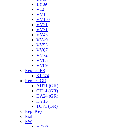
TY89
V12
VV1
VV110
VV21
VV31
VV43
VV49
VV53
VV67
VV72
VV83
VV89
Replica FR
KI 574
Replica GR
AU71 (GR)
CH14 (GR)
DA24 (GR)
HY13
TO71 (GR)
RepliKey
Rial
RW
H-505