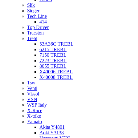
Slik
Steger
Tech Line
414
Top Driver
Tracston
Trebl
53A36C TREBL
6215 TREBL
7150 TREBL
7223 TREBL
8055 TREBL
X40006 TREBL
X40008 TREBL
Tsw
Venti
Vissol
VSN
WSP Italy
X-Race
X-trike
Yamato
Akita Y4801
Aoki Y3138