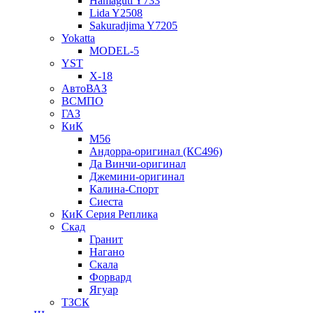
Hamaguti Y733
Lida Y2508
Sakuradjima Y7205
Yokatta
MODEL-5
YST
X-18
АвтоВАЗ
ВСМПО
ГАЗ
КиК
M56
Андорра-оригинал (КС496)
Да Винчи-оригинал
Джемини-оригинал
Калина-Спорт
Сиеста
КиК Серия Реплика
Скад
Гранит
Нагано
Скала
Форвард
Ягуар
ТЗСК