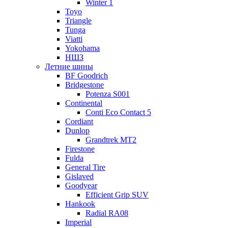
Winter 1
Toyo
Triangle
Tunga
Viatti
Yokohama
НШЗ
Летние шины
BF Goodrich
Bridgestone
Potenza S001
Continental
Conti Eco Contact 5
Cordiant
Dunlop
Grandtrek MT2
Firestone
Fulda
General Tire
Gislaved
Goodyear
Efficient Grip SUV
Hankook
Radial RA08
Imperial