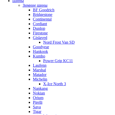
Шины
Зимние шины
BF Goodrich
Bridgestone
Continental
Cordiant
Dunlop
Firestone
Gislaved
Nord Frost Van SD
Goodyear
Hankook
Kumho
Power Grip KC11
Laufenn
Marshal
Matador
Michelin
X-Ice North 3
Nankang
Nokian
Orium
Pirelli
Sava
Tigar