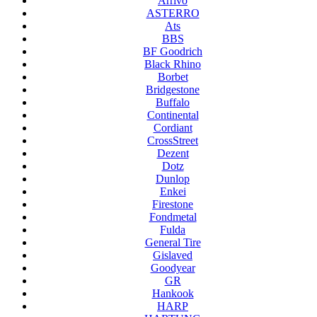
Arrivo
ASTERRO
Ats
BBS
BF Goodrich
Black Rhino
Borbet
Bridgestone
Buffalo
Continental
Cordiant
CrossStreet
Dezent
Dotz
Dunlop
Enkei
Firestone
Fondmetal
Fulda
General Tire
Gislaved
Goodyear
GR
Hankook
HARP