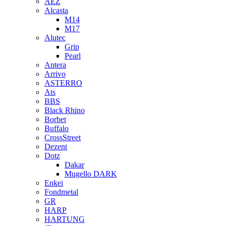
AEZ
Alcasta
M14
M17
Alutec
Grip
Pearl
Antera
Arrivo
ASTERRO
Ats
BBS
Black Rhino
Borbet
Buffalo
CrossStreet
Dezent
Dotz
Dakar
Mugello DARK
Enkei
Fondmetal
GR
HARP
HARTUNG