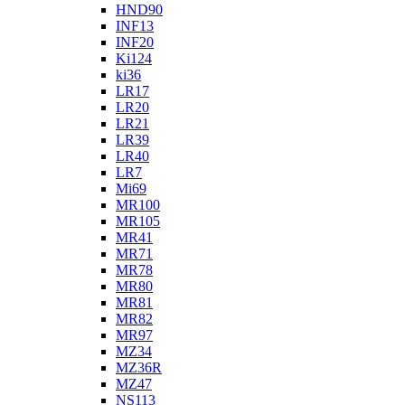
HND90
INF13
INF20
Ki124
ki36
LR17
LR20
LR21
LR39
LR40
LR7
Mi69
MR100
MR105
MR41
MR71
MR78
MR80
MR81
MR82
MR97
MZ34
MZ36R
MZ47
NS113