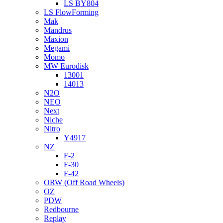
LS BY804
LS FlowForming
Mak
Mandrus
Maxion
Megami
Momo
MW Eurodisk
13001
14013
N2O
NEO
Next
Niche
Nitro
Y4917
NZ
F-2
F-30
F-42
ORW (Off Road Wheels)
OZ
PDW
Redbourne
Replay