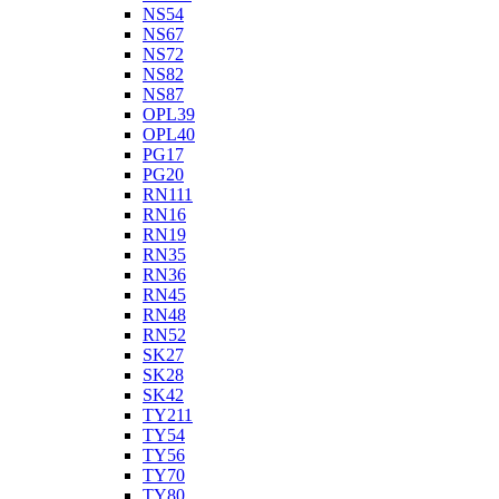
NS54
NS67
NS72
NS82
NS87
OPL39
OPL40
PG17
PG20
RN111
RN16
RN19
RN35
RN36
RN45
RN48
RN52
SK27
SK28
SK42
TY211
TY54
TY56
TY70
TY80