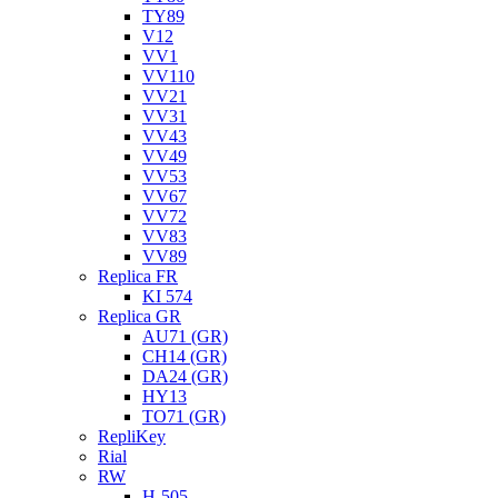
TY89
V12
VV1
VV110
VV21
VV31
VV43
VV49
VV53
VV67
VV72
VV83
VV89
Replica FR
KI 574
Replica GR
AU71 (GR)
CH14 (GR)
DA24 (GR)
HY13
TO71 (GR)
RepliKey
Rial
RW
H-505