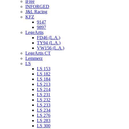
iFree
INFORGED
J&L Racing
KFZ
9147
9897
LegeArtis
FD46 (L.A.)
TY94 (L.A.)
VW156 (L.A.)
LegeArtis CT
Lemmerz
LS
LS 153
LS 182
LS 184
LS 213
LS 214
LS 231
LS 232
LS 233
LS 234
LS 276
LS 283
LS 300