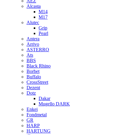
AEZ
Alcasta
M14
M17
Alutec
Grip
Pearl
Antera
Arrivo
ASTERRO
Ats
BBS
Black Rhino
Borbet
Buffalo
CrossStreet
Dezent
Dotz
Dakar
Mugello DARK
Enkei
Fondmetal
GR
HARP
HARTUNG