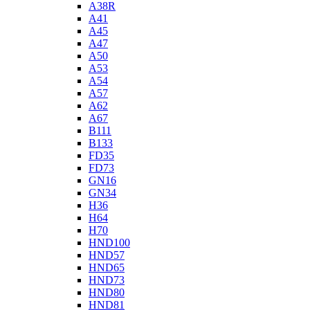
A38R
A41
A45
A47
A50
A53
A54
A57
A62
A67
B111
B133
FD35
FD73
GN16
GN34
H36
H64
H70
HND100
HND57
HND65
HND73
HND80
HND81