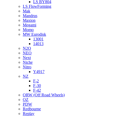
LS BY804
LS FlowForming
Mak
Mandrus
Maxion
Megami
Momo
MW Eurodisk
13001
14013
N2O
NEO
Next
Niche
Nitro
Y4917
NZ
F-2
F-30
F-42
ORW (Off Road Wheels)
OZ
PDW
Redbourne
Replay