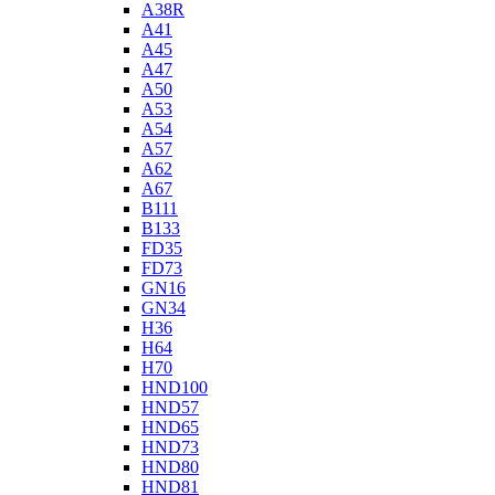
A38R
A41
A45
A47
A50
A53
A54
A57
A62
A67
B111
B133
FD35
FD73
GN16
GN34
H36
H64
H70
HND100
HND57
HND65
HND73
HND80
HND81