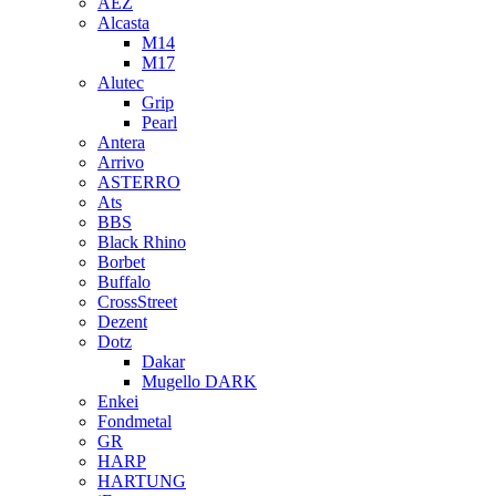
AEZ
Alcasta
M14
M17
Alutec
Grip
Pearl
Antera
Arrivo
ASTERRO
Ats
BBS
Black Rhino
Borbet
Buffalo
CrossStreet
Dezent
Dotz
Dakar
Mugello DARK
Enkei
Fondmetal
GR
HARP
HARTUNG