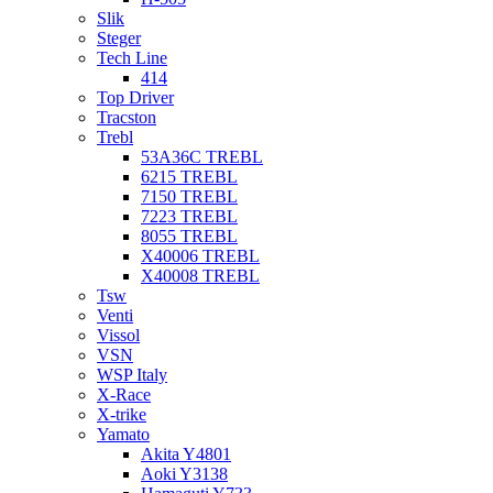
Slik
Steger
Tech Line
414
Top Driver
Tracston
Trebl
53A36C TREBL
6215 TREBL
7150 TREBL
7223 TREBL
8055 TREBL
X40006 TREBL
X40008 TREBL
Tsw
Venti
Vissol
VSN
WSP Italy
X-Race
X-trike
Yamato
Akita Y4801
Aoki Y3138