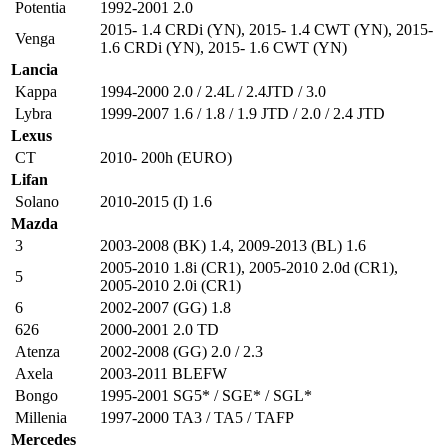
Potentia
1992-2001 2.0
2015- 1.4 CRDi (YN)
,
2015- 1.4 CWT (YN)
,
2015-
Venga
1.6 CRDi (YN)
,
2015- 1.6 CWT (YN)
Lancia
Kappa
1994-2000 2.0 / 2.4L / 2.4JTD / 3.0
Lybra
1999-2007 1.6 / 1.8 / 1.9 JTD / 2.0 / 2.4 JTD
Lexus
CT
2010- 200h (EURO)
Lifan
Solano
2010-2015 (I) 1.6
Mazda
3
2003-2008 (BK) 1.4
,
2009-2013 (BL) 1.6
2005-2010 1.8i (CR1)
,
2005-2010 2.0d (CR1)
,
5
2005-2010 2.0i (CR1)
6
2002-2007 (GG) 1.8
626
2000-2001 2.0 TD
Atenza
2002-2008 (GG) 2.0 / 2.3
Axela
2003-2011 BLEFW
Bongo
1995-2001 SG5* / SGE* / SGL*
Millenia
1997-2000 TA3 / TA5 / TAFP
Mercedes