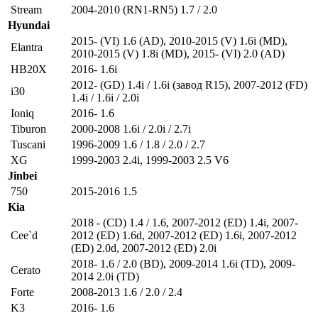
Stream
2004-2010 (RN1-RN5) 1.7 / 2.0
Hyundai
2015- (VI) 1.6 (AD)
,
2010-2015 (V) 1.6i (MD)
,
Elantra
2010-2015 (V) 1.8i (MD)
,
2015- (VI) 2.0 (AD)
HB20X
2016- 1.6i
2012- (GD) 1.4i / 1.6i (завод R15)
,
2007-2012 (FD)
i30
1.4i / 1.6i / 2.0i
Ioniq
2016- 1.6
Tiburon
2000-2008 1.6i / 2.0i / 2.7i
Tuscani
1996-2009 1.6 / 1.8 / 2.0 / 2.7
XG
1999-2003 2.4i
,
1999-2003 2.5 V6
Jinbei
750
2015-2016 1.5
Kia
2018 - (CD) 1.4 / 1.6
,
2007-2012 (ED) 1.4i
,
2007-
Cee`d
2012 (ED) 1.6d
,
2007-2012 (ED) 1.6i
,
2007-2012
(ED) 2.0d
,
2007-2012 (ED) 2.0i
2018- 1.6 / 2.0 (BD)
,
2009-2014 1.6i (TD)
,
2009-
Cerato
2014 2.0i (TD)
Forte
2008-2013 1.6 / 2.0 / 2.4
K3
2016- 1.6