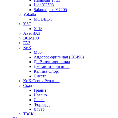
Hamaguti Y733
Lida Y2508
Sakuradjima Y7205
Yokatta
MODEL-5
YST
X-18
АвтоВАЗ
ВСМПО
ГАЗ
КиК
M56
Андорра-оригинал (КС496)
Да Винчи-оригинал
Джемини-оригинал
Калина-Спорт
Сиеста
КиК Серия Реплика
Скад
Гранит
Нагано
Скала
Форвард
Ягуар
ТЗСК