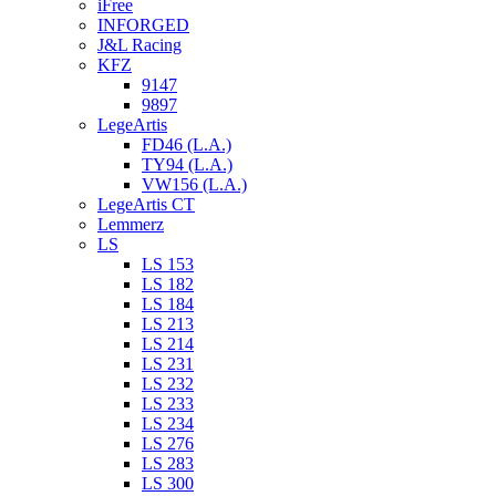
iFree
INFORGED
J&L Racing
KFZ
9147
9897
LegeArtis
FD46 (L.A.)
TY94 (L.A.)
VW156 (L.A.)
LegeArtis CT
Lemmerz
LS
LS 153
LS 182
LS 184
LS 213
LS 214
LS 231
LS 232
LS 233
LS 234
LS 276
LS 283
LS 300