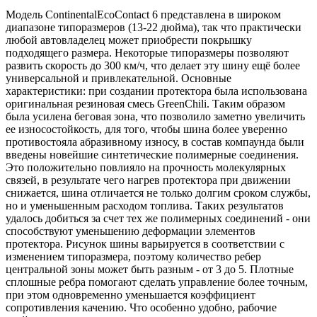
Модель ContinentalEcoContact 6 представлена в широком
диапазоне типоразмеров (13-22 дюйма), так что практически
любой автовладелец может приобрести покрышку
подходящего размера. Некоторые типоразмеры позволяют
развить скорость до 300 км/ч, что делает эту шину ещё более
универсальной и привлекательной. Основные
характеристики: при создании протектора была использована
оригинальная резиновая смесь GreenChili. Таким образом
была усилена беговая зона, что позволило заметно увеличить
ее износостойкость, для того, чтобы шина более уверенно
противостояла абразивному износу, в состав компаунда были
введены новейшие синтетические полимерные соединения.
Это положительно повлияло на прочность молекулярных
связей, в результате чего нагрев протектора при движении
снижается, шина отличается не только долгим сроком службы,
но и уменьшенным расходом топлива. Таких результатов
удалось добиться за счет тех же полимерных соединений - они
способствуют уменьшению деформации элементов
протектора. Рисунок шины варьируется в соответствии с
изменением типоразмера, поэтому количество ребер
центральной зоны может быть разным - от 3 до 5. Плотные
сплошные ребра помогают сделать управление более точным,
при этом одновременно уменьшается коэффициент
сопротивления качению. Что особенно удобно, рабочие