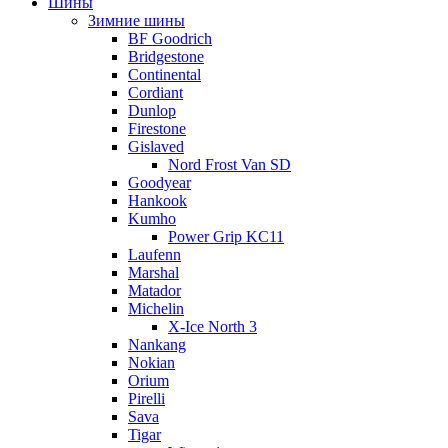
Шины
Зимние шины
BF Goodrich
Bridgestone
Continental
Cordiant
Dunlop
Firestone
Gislaved
Nord Frost Van SD
Goodyear
Hankook
Kumho
Power Grip KC11
Laufenn
Marshal
Matador
Michelin
X-Ice North 3
Nankang
Nokian
Orium
Pirelli
Sava
Tigar