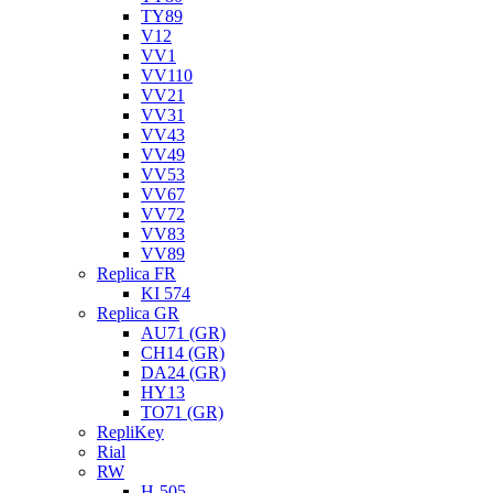
TY89
V12
VV1
VV110
VV21
VV31
VV43
VV49
VV53
VV67
VV72
VV83
VV89
Replica FR
KI 574
Replica GR
AU71 (GR)
CH14 (GR)
DA24 (GR)
HY13
TO71 (GR)
RepliKey
Rial
RW
H-505