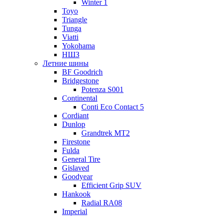
Winter 1
Toyo
Triangle
Tunga
Viatti
Yokohama
НШЗ
Летние шины
BF Goodrich
Bridgestone
Potenza S001
Continental
Conti Eco Contact 5
Cordiant
Dunlop
Grandtrek MT2
Firestone
Fulda
General Tire
Gislaved
Goodyear
Efficient Grip SUV
Hankook
Radial RA08
Imperial