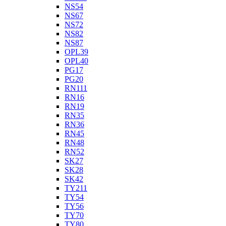
NS54
NS67
NS72
NS82
NS87
OPL39
OPL40
PG17
PG20
RN111
RN16
RN19
RN35
RN36
RN45
RN48
RN52
SK27
SK28
SK42
TY211
TY54
TY56
TY70
TY80