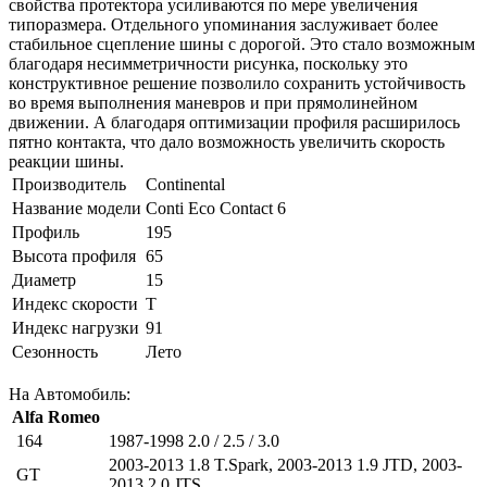
свойства протектора усиливаются по мере увеличения
типоразмера. Отдельного упоминания заслуживает более
стабильное сцепление шины с дорогой. Это стало возможным
благодаря несимметричности рисунка, поскольку это
конструктивное решение позволило сохранить устойчивость
во время выполнения маневров и при прямолинейном
движении. А благодаря оптимизации профиля расширилось
пятно контакта, что дало возможность увеличить скорость
реакции шины.
Производитель
Continental
Название модели
Conti Eco Contact 6
Профиль
195
Высота профиля
65
Диаметр
15
Индекс скорости
T
Индекс нагрузки
91
Сезонность
Лето
На Автомобиль:
Alfa Romeo
164
1987-1998 2.0 / 2.5 / 3.0
2003-2013 1.8 T.Spark
,
2003-2013 1.9 JTD
,
2003-
GT
2013 2.0 JTS