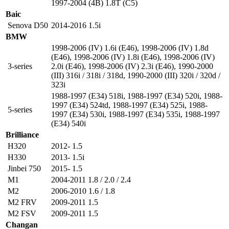
1997-2004 (4B) 1.8T (C5)
Baic
Senova D50
2014-2016 1.5i
BMW
1998-2006 (IV) 1.6i (E46)
,
1998-2006 (IV) 1.8d
(E46)
,
1998-2006 (IV) 1.8i (E46)
,
1998-2006 (IV)
3-series
2.0i (E46)
,
1998-2006 (IV) 2.3i (E46)
,
1990-2000
(III) 316i / 318i / 318d
,
1990-2000 (III) 320i / 320d /
323i
1988-1997 (E34) 518i
,
1988-1997 (E34) 520i
,
1988-
1997 (E34) 524td
,
1988-1997 (E34) 525i
,
1988-
5-series
1997 (E34) 530i
,
1988-1997 (E34) 535i
,
1988-1997
(E34) 540i
Brilliance
H320
2012- 1.5
H330
2013- 1.5i
Jinbei 750
2015- 1.5
M1
2004-2011 1.8 / 2.0 / 2.4
M2
2006-2010 1.6 / 1.8
M2 FRV
2009-2011 1.5
M2 FSV
2009-2011 1.5
Changan