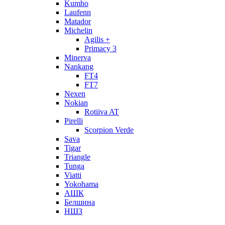
Kumho
Laufenn
Matador
Michelin
Agilis +
Primacy 3
Minerva
Nankang
FT4
FT7
Nexen
Nokian
Rotiiva AT
Pirelli
Scorpion Verde
Sava
Tigar
Triangle
Tunga
Viatti
Yokohama
АШК
Белшина
НШЗ