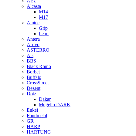
AEZ
Alcasta
M14
M17
Alutec
Grip
Pearl
Antera
Arrivo
ASTERRO
Ats
BBS
Black Rhino
Borbet
Buffalo
CrossStreet
Dezent
Dotz
Dakar
Mugello DARK
Enkei
Fondmetal
GR
HARP
HARTUNG