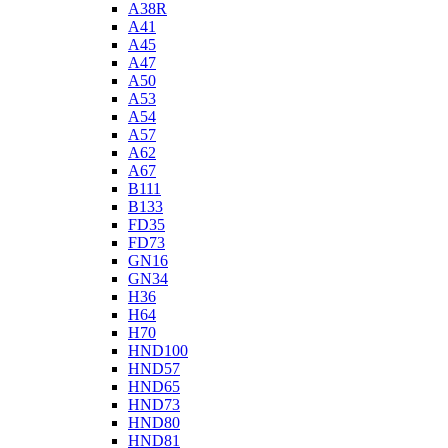
A38R
A41
A45
A47
A50
A53
A54
A57
A62
A67
B111
B133
FD35
FD73
GN16
GN34
H36
H64
H70
HND100
HND57
HND65
HND73
HND80
HND81