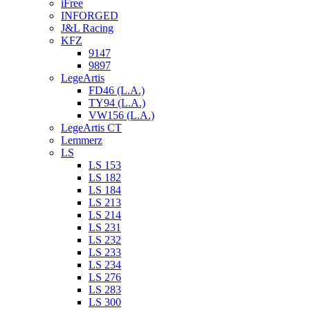
iFree
INFORGED
J&L Racing
KFZ
9147
9897
LegeArtis
FD46 (L.A.)
TY94 (L.A.)
VW156 (L.A.)
LegeArtis CT
Lemmerz
LS
LS 153
LS 182
LS 184
LS 213
LS 214
LS 231
LS 232
LS 233
LS 234
LS 276
LS 283
LS 300