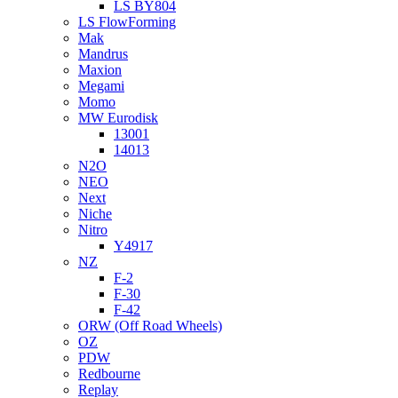
LS BY804
LS FlowForming
Mak
Mandrus
Maxion
Megami
Momo
MW Eurodisk
13001
14013
N2O
NEO
Next
Niche
Nitro
Y4917
NZ
F-2
F-30
F-42
ORW (Off Road Wheels)
OZ
PDW
Redbourne
Replay