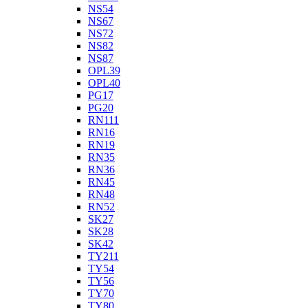
NS54
NS67
NS72
NS82
NS87
OPL39
OPL40
PG17
PG20
RN111
RN16
RN19
RN35
RN36
RN45
RN48
RN52
SK27
SK28
SK42
TY211
TY54
TY56
TY70
TY80