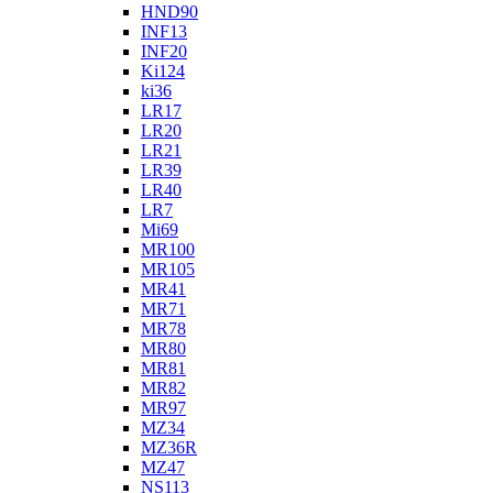
HND90
INF13
INF20
Ki124
ki36
LR17
LR20
LR21
LR39
LR40
LR7
Mi69
MR100
MR105
MR41
MR71
MR78
MR80
MR81
MR82
MR97
MZ34
MZ36R
MZ47
NS113