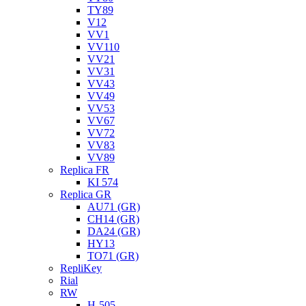
TY89
V12
VV1
VV110
VV21
VV31
VV43
VV49
VV53
VV67
VV72
VV83
VV89
Replica FR
KI 574
Replica GR
AU71 (GR)
CH14 (GR)
DA24 (GR)
HY13
TO71 (GR)
RepliKey
Rial
RW
H-505