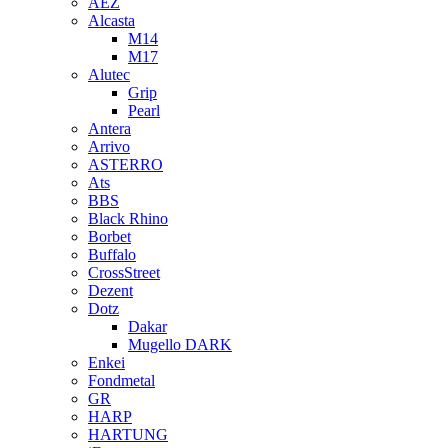
AEZ
Alcasta
M14
M17
Alutec
Grip
Pearl
Antera
Arrivo
ASTERRO
Ats
BBS
Black Rhino
Borbet
Buffalo
CrossStreet
Dezent
Dotz
Dakar
Mugello DARK
Enkei
Fondmetal
GR
HARP
HARTUNG