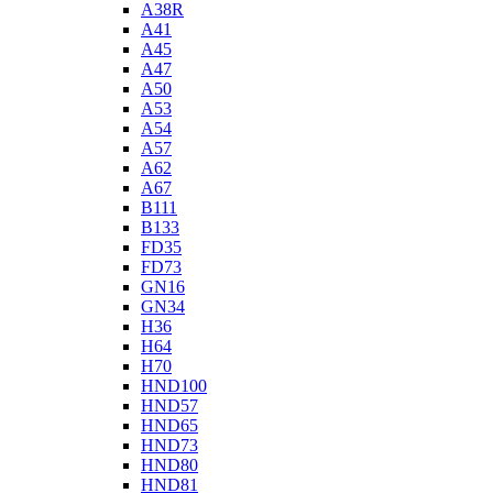
A38R
A41
A45
A47
A50
A53
A54
A57
A62
A67
B111
B133
FD35
FD73
GN16
GN34
H36
H64
H70
HND100
HND57
HND65
HND73
HND80
HND81