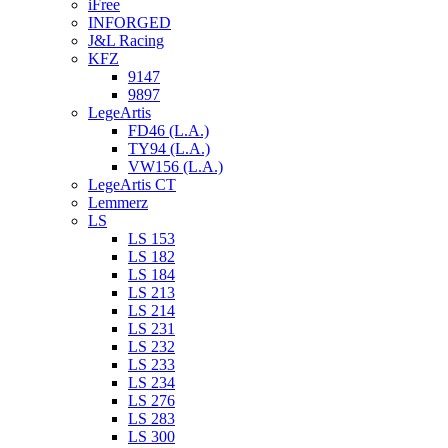
iFree
INFORGED
J&L Racing
KFZ
9147
9897
LegeArtis
FD46 (L.A.)
TY94 (L.A.)
VW156 (L.A.)
LegeArtis CT
Lemmerz
LS
LS 153
LS 182
LS 184
LS 213
LS 214
LS 231
LS 232
LS 233
LS 234
LS 276
LS 283
LS 300