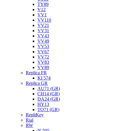
TY89
V12
VV1
VV110
VV21
VV31
VV43
VV49
VV53
VV67
VV72
VV83
VV89
Replica FR
KI 574
Replica GR
AU71 (GR)
CH14 (GR)
DA24 (GR)
HY13
TO71 (GR)
RepliKey
Rial
RW
H-505