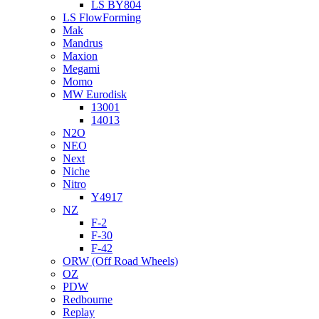
LS BY804
LS FlowForming
Mak
Mandrus
Maxion
Megami
Momo
MW Eurodisk
13001
14013
N2O
NEO
Next
Niche
Nitro
Y4917
NZ
F-2
F-30
F-42
ORW (Off Road Wheels)
OZ
PDW
Redbourne
Replay