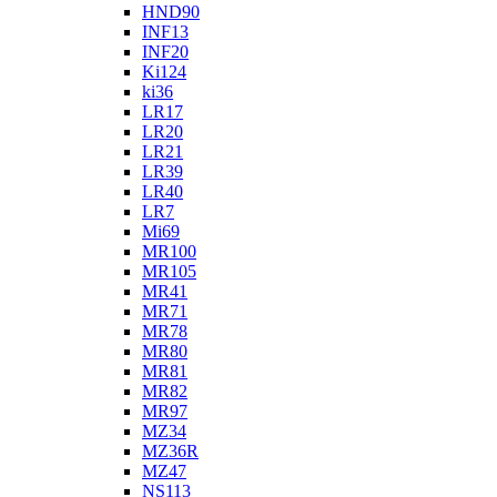
HND90
INF13
INF20
Ki124
ki36
LR17
LR20
LR21
LR39
LR40
LR7
Mi69
MR100
MR105
MR41
MR71
MR78
MR80
MR81
MR82
MR97
MZ34
MZ36R
MZ47
NS113