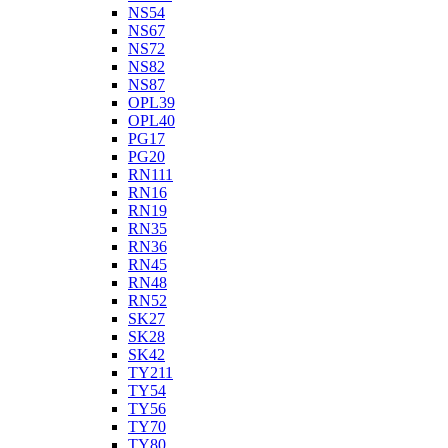
NS54
NS67
NS72
NS82
NS87
OPL39
OPL40
PG17
PG20
RN111
RN16
RN19
RN35
RN36
RN45
RN48
RN52
SK27
SK28
SK42
TY211
TY54
TY56
TY70
TY80