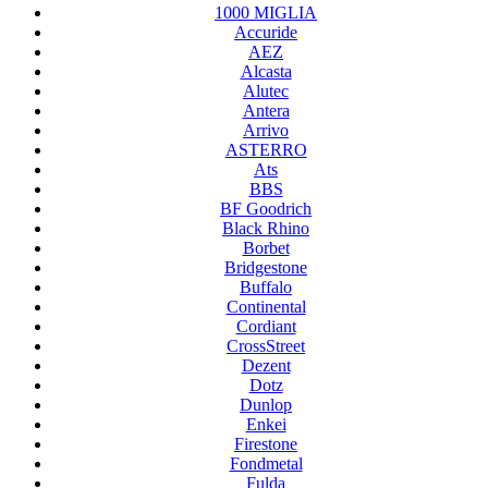
1000 MIGLIA
Accuride
AEZ
Alcasta
Alutec
Antera
Arrivo
ASTERRO
Ats
BBS
BF Goodrich
Black Rhino
Borbet
Bridgestone
Buffalo
Continental
Cordiant
CrossStreet
Dezent
Dotz
Dunlop
Enkei
Firestone
Fondmetal
Fulda