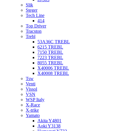
Slik
Steger
Tech Line
414
Top Driver
Tracston
Trebl
53A36C TREBL
6215 TREBL
7150 TREBL
7223 TREBL
8055 TREBL
X40006 TREBL
X40008 TREBL
Tsw
Venti
Vissol
VSN
WSP Italy
X-Race
X-trike
Yamato
Akita Y4801
Aoki Y3138