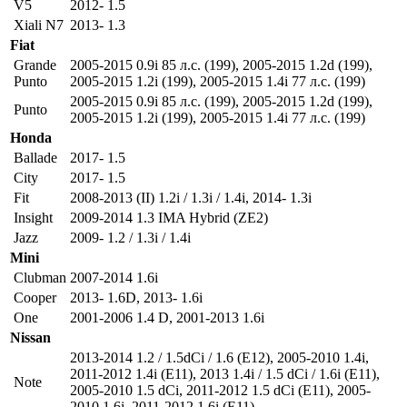
V5
2012- 1.5
Xiali N7
2013- 1.3
Fiat
Grande
2005-2015 0.9i 85 л.с. (199)
,
2005-2015 1.2d (199)
,
Punto
2005-2015 1.2i (199)
,
2005-2015 1.4i 77 л.с. (199)
2005-2015 0.9i 85 л.с. (199)
,
2005-2015 1.2d (199)
,
Punto
2005-2015 1.2i (199)
,
2005-2015 1.4i 77 л.с. (199)
Honda
Ballade
2017- 1.5
City
2017- 1.5
Fit
2008-2013 (II) 1.2i / 1.3i / 1.4i
,
2014- 1.3i
Insight
2009-2014 1.3 IMA Hybrid (ZE2)
Jazz
2009- 1.2 / 1.3i / 1.4i
Mini
Clubman
2007-2014 1.6i
Cooper
2013- 1.6D
,
2013- 1.6i
One
2001-2006 1.4 D
,
2001-2013 1.6i
Nissan
2013-2014 1.2 / 1.5dCi / 1.6 (E12)
,
2005-2010 1.4i
,
2011-2012 1.4i (E11)
,
2013 1.4i / 1.5 dCi / 1.6i (E11)
,
Note
2005-2010 1.5 dCi
,
2011-2012 1.5 dCi (E11)
,
2005-
2010 1.6i
,
2011-2012 1.6i (E11)