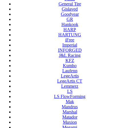
General Tire
Gislaved
Goodyear
GR
Hankook
HARP
HARTUNG
iFree
Imperial
INFORGED
J&L Racing
KFZ
Kumho
Laufenn
LegeArtis
LegeArtis CT
Lemmerz
LS
LS FlowForming
Mak
Mandrus
Marshal
Matador
Maxion
Megami