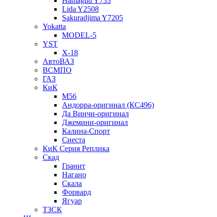
Hamaguti Y733
Lida Y2508
Sakuradjima Y7205
Yokatta
MODEL-5
YST
X-18
АвтоВАЗ
ВСМПО
ГАЗ
КиК
M56
Андорра-оригинал (КС496)
Да Винчи-оригинал
Джемини-оригинал
Калина-Спорт
Сиеста
КиК Серия Реплика
Скад
Гранит
Нагано
Скала
Форвард
Ягуар
ТЗСК