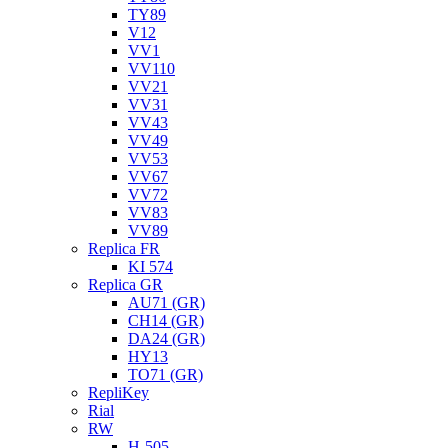
TY89
V12
VV1
VV110
VV21
VV31
VV43
VV49
VV53
VV67
VV72
VV83
VV89
Replica FR
KI 574
Replica GR
AU71 (GR)
CH14 (GR)
DA24 (GR)
HY13
TO71 (GR)
RepliKey
Rial
RW
H-505