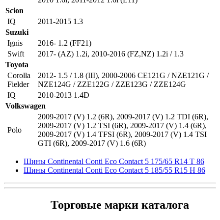
Scion
IQ
2011-2015 1.3
Suzuki
Ignis
2016- 1.2 (FF21)
Swift
2017- (AZ) 1.2i
,
2010-2016 (FZ,NZ) 1.2i / 1.3
Toyota
Corolla
2012- 1.5 / 1.8 (III)
,
2000-2006 CE121G / NZE121G /
Fielder
NZE124G / ZZE122G / ZZE123G / ZZE124G
IQ
2010-2013 1.4D
Volkswagen
2009-2017 (V) 1.2 (6R)
,
2009-2017 (V) 1.2 TDI (6R)
,
2009-2017 (V) 1.2 TSI (6R)
,
2009-2017 (V) 1.4 (6R)
,
Polo
2009-2017 (V) 1.4 TFSI (6R)
,
2009-2017 (V) 1.4 TSI
GTI (6R)
,
2009-2017 (V) 1.6 (6R)
Шины Continental Conti Eco Contact 5 175/65 R14 T 86
Шины Continental Conti Eco Contact 5 185/55 R15 H 86
Торговые марки каталога