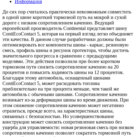
Информация
До сих пор считалось практически невозможным совместить
в одной шине короткий тормозной путь на мокрой и сухой
дороге с низким сопротивлением качению. Ведущий
европейский производитель Continental представляет шину
ContiEcoContact 5, которая на первый взгляд легко объединяет
эти качества. В данном случае разработчики должны были
оптимизировать все компоненты шины - каркас, резиновую
смесь, профиль шины и рисунок протектора, чтобы достичь
значительного прогресса в сравнении с предыдущими
моделями. Эти действия позволили при более коротком
тормозном пути снизить сопротивление качению на 20
процентов и повысить ходимость шины на 12 процентов.
Благодаря этому автомобиль, оснащенный шинами
ContiEcoContact 5, может расходовать топлива
приблизительно на три процента меньше, чем такой же
автомобиль с обычными шинами. Сопротивление качению
возникает из-за деформации шины во время движения. При
этом снижение сопротивления качению может негативно
отразиться, прежде всего, на характеристиках шины,
связанных с безопасностью. Но усовершенствование
конструкции может снизить сопротивление качению без
ущерба для управляемости: новая резиновая смесь при низком
сопротивлении качению позволит сократить тормозной путь