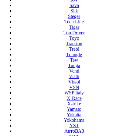
Sava
Slik
Steger
Tech Line
Tigar
Top Driver
Toyo
Tracston
Trebl
Triangle
Tsw
Tunga
Venti
Viatti
Vissol
VSN
WSP Italy
X-Race
X-trike
Yamato
Yokatta
Yokohama
YST
АвтоВАЗ