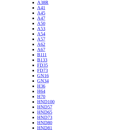
A38R
A41
A45
A47
A50
A53
A54
A57
A62
A67
B111
B133
FD35
FD73
GN16
GN34
H36
H64
H70
HND100
HND57
HND65
HND73
HND80
HND81