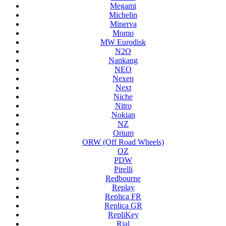
Megami
Michelin
Minerva
Momo
MW Eurodisk
N2O
Nankang
NEO
Nexen
Next
Niche
Nitro
Nokian
NZ
Orium
ORW (Off Road Wheels)
OZ
PDW
Pirelli
Redbourne
Replay
Replica FR
Replica GR
RepliKey
Rial