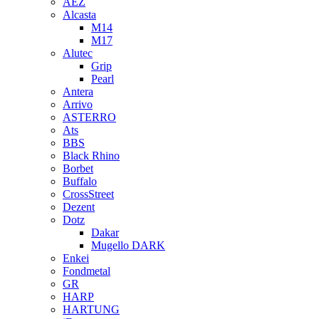
AEZ
Alcasta
M14
M17
Alutec
Grip
Pearl
Antera
Arrivo
ASTERRO
Ats
BBS
Black Rhino
Borbet
Buffalo
CrossStreet
Dezent
Dotz
Dakar
Mugello DARK
Enkei
Fondmetal
GR
HARP
HARTUNG