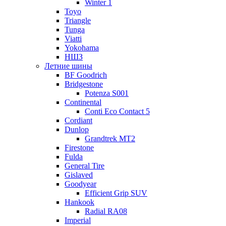
Winter 1
Toyo
Triangle
Tunga
Viatti
Yokohama
НШЗ
Летние шины
BF Goodrich
Bridgestone
Potenza S001
Continental
Conti Eco Contact 5
Cordiant
Dunlop
Grandtrek MT2
Firestone
Fulda
General Tire
Gislaved
Goodyear
Efficient Grip SUV
Hankook
Radial RA08
Imperial