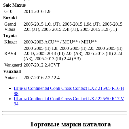
Saic Maxus
G10
2014-2016 1.9
Suzuki
Grand
2005-2015 1.6i (JT)
,
2005-2015 1.9d (JT)
,
2005-2015
Vitara
2.0i (JT)
,
2005-2015 2.4i (JT)
,
2005-2015 3.2i (JT)
Toyota
Kluger
2000-2003 ACU** / MCU** / MHU**
2000-2005 (II) 1.8
,
2000-2005 (II) 2.0
,
2000-2005 (II)
RAV4
2.0 D
,
2005-2013 (III) 2.0i (A3)
,
2005-2013 (III) 2.2d
(A3)
,
2005-2013 (III) 2.4i (A3)
Vanguard
2007-2012 2.4CVT
Vauxhall
Antara
2007-2016 2.2 / 2.4
Шины Continental Conti Cross Contact LX2 215/65 R16 H
98
Шины Continental Conti Cross Contact LX2 225/50 R17 V
94
Торговые марки каталога