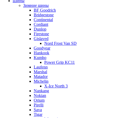
Шины
Зимние шины
BF Goodrich
Bridgestone
Continental
Cordiant
Dunlop
Firestone
Gislaved
Nord Frost Van SD
Goodyear
Hankook
Kumho
Power Grip KC11
Laufenn
Marshal
Matador
Michelin
X-Ice North 3
Nankang
Nokian
Orium
Pirelli
Sava
Tigar