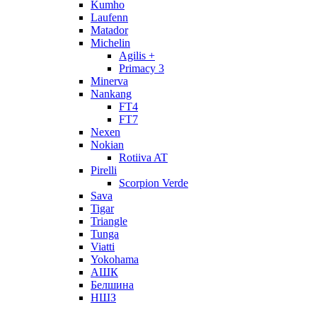
Kumho
Laufenn
Matador
Michelin
Agilis +
Primacy 3
Minerva
Nankang
FT4
FT7
Nexen
Nokian
Rotiiva AT
Pirelli
Scorpion Verde
Sava
Tigar
Triangle
Tunga
Viatti
Yokohama
АШК
Белшина
НШЗ