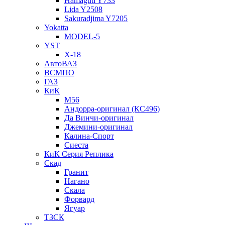
Hamaguti Y733
Lida Y2508
Sakuradjima Y7205
Yokatta
MODEL-5
YST
X-18
АвтоВАЗ
ВСМПО
ГАЗ
КиК
M56
Андорра-оригинал (КС496)
Да Винчи-оригинал
Джемини-оригинал
Калина-Спорт
Сиеста
КиК Серия Реплика
Скад
Гранит
Нагано
Скала
Форвард
Ягуар
ТЗСК