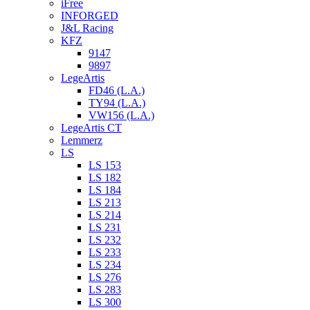
iFree
INFORGED
J&L Racing
KFZ
9147
9897
LegeArtis
FD46 (L.A.)
TY94 (L.A.)
VW156 (L.A.)
LegeArtis CT
Lemmerz
LS
LS 153
LS 182
LS 184
LS 213
LS 214
LS 231
LS 232
LS 233
LS 234
LS 276
LS 283
LS 300