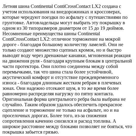
Летняя шина Continental ContiCrossContact LX2 создана с
учетом использования на внедорожниках и кроссоверах,
которые чередуют поездки по асфальту с путешествиями по
грунтовке. Автовладельцы могут выбрать эту покрышку в
одном из 30 типоразмеров диаметром от 15 до 19 дюймов.
Несомненные преимущества шины Continental
ContiCrossContact LX2: отличное торможение на мокрой
дороге - благодаря большому количеству ламелей. Они не
только создают множество сцепных кромок, но и быстро
выводят воду через дренажные канавки, мгновенная реакция
на движения руля - благодаря крупным блокам в центральной
части протектора. Они плотно соединены между собой
перемычками, так что шина стала более устойчивой,
акустический комфорт и отсутствие преждевременного
износа - благодаря длинным жестким ребрам в плечевых
зонах. Они надежно отсекают шум, в то же время более
равномерно распределяя нагрузку по пятну контакта.
Оригинальная форма центрального ребра была выбрана не
случайно. Таким образом удалось обеспечить прекрасное
сцепление и торможение не только на асфальте, но и на
проселочных дорогах. Более того, из-за снижения
сопротивления качению снизился и расход топлива. А
широкое расстояние между блоками позволяет не бояться, что
покрышка забьется грязью.