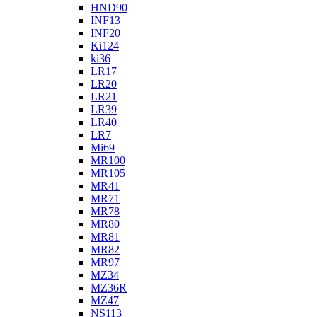
HND90
INF13
INF20
Ki124
ki36
LR17
LR20
LR21
LR39
LR40
LR7
Mi69
MR100
MR105
MR41
MR71
MR78
MR80
MR81
MR82
MR97
MZ34
MZ36R
MZ47
NS113