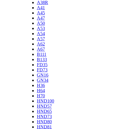
A38R
A41
A45
A47
A50
A53
A54
A57
A62
A67
B111
B133
FD35
FD73
GN16
GN34
H36
H64
H70
HND100
HND57
HND65
HND73
HND80
HND81