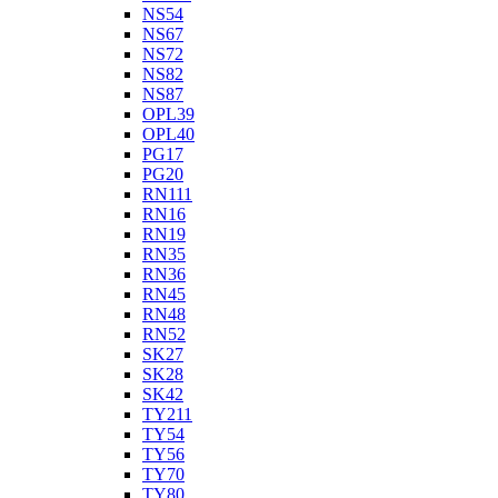
NS54
NS67
NS72
NS82
NS87
OPL39
OPL40
PG17
PG20
RN111
RN16
RN19
RN35
RN36
RN45
RN48
RN52
SK27
SK28
SK42
TY211
TY54
TY56
TY70
TY80