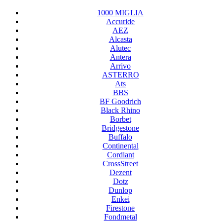
1000 MIGLIA
Accuride
AEZ
Alcasta
Alutec
Antera
Arrivo
ASTERRO
Ats
BBS
BF Goodrich
Black Rhino
Borbet
Bridgestone
Buffalo
Continental
Cordiant
CrossStreet
Dezent
Dotz
Dunlop
Enkei
Firestone
Fondmetal