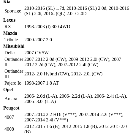
Kia
2010-2016 (SL) 1.7d
,
2010-2016 (SL) 2.0d
,
2010-2016
Sportage
(SL) 2.0i
,
2016- (QL) 2.0i / 2.0D
Lexus
RX
1998-2003 (I) 300 4WD
Mazda
Tribute
2000-2007 2.0
Mitsubishi
Delica
2007 CV5W
Outlander
2007-2012 2.0d (CW)
,
2009-2012 2.0i (CW)
,
2007-
II
2012 2.2d (CW)
,
2007-2012 2.4i (CW)
Outlander
2012- 2.0 Hybrid (CW)
,
2012- 2.0i (CW)
III
Pajero Io
1998-2007 1.8 AT
Opel
2006- 2.0d (L-A)
,
2006- 2.2d (L-A)
,
2006- 2.4i (L-A)
,
Antara
2006- 3.0i (L-A)
Peugeot
2007-2014 2.2 HDi (V***)
,
2007-2014 2.2i (V***)
,
4007
2007-2014 2.4i (V***)
2012-2015 1.6 (B)
,
2012-2015 1.8 (B)
,
2012-2015 2.0
4008
(B)