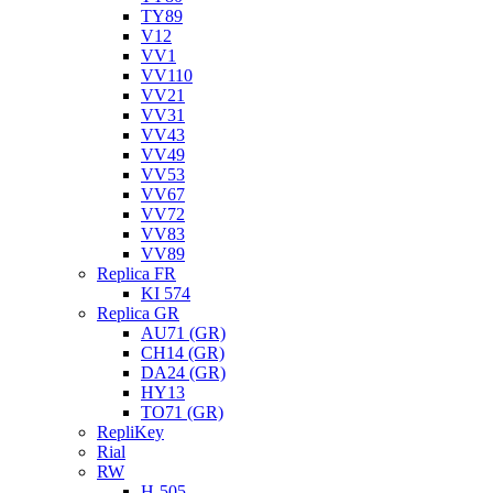
TY89
V12
VV1
VV110
VV21
VV31
VV43
VV49
VV53
VV67
VV72
VV83
VV89
Replica FR
KI 574
Replica GR
AU71 (GR)
CH14 (GR)
DA24 (GR)
HY13
TO71 (GR)
RepliKey
Rial
RW
H-505