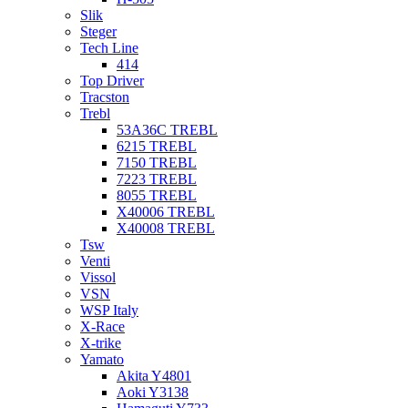
Slik
Steger
Tech Line
414
Top Driver
Tracston
Trebl
53A36C TREBL
6215 TREBL
7150 TREBL
7223 TREBL
8055 TREBL
X40006 TREBL
X40008 TREBL
Tsw
Venti
Vissol
VSN
WSP Italy
X-Race
X-trike
Yamato
Akita Y4801
Aoki Y3138