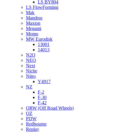
LS BY804
LS FlowForming
Mak
Mandrus
Maxion
Megami
Momo
MW Eurodisk
13001
14013
N2O
NEO
Next
Niche
Nitro
Y4917
NZ
F-2
F-30
F-42
ORW (Off Road Wheels)
OZ
PDW
Redbourne
Replay