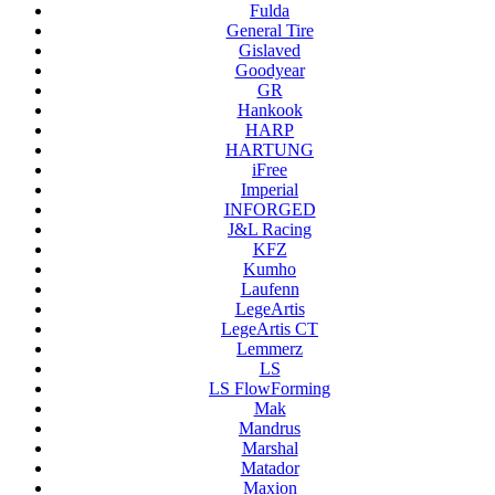
Fulda
General Tire
Gislaved
Goodyear
GR
Hankook
HARP
HARTUNG
iFree
Imperial
INFORGED
J&L Racing
KFZ
Kumho
Laufenn
LegeArtis
LegeArtis CT
Lemmerz
LS
LS FlowForming
Mak
Mandrus
Marshal
Matador
Maxion