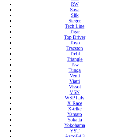
RW
Sava
Slik
Steger
Tech Line
Tigar
Top Driver
Toyo
Tracston
Trebl
Triangle
Tsw
Tunga
Venti
Viatti
Vissol
VSN
WSP Italy
X-Race
X-trike
Yamato
Yokatta
Yokohama
YST
АвтоВАЗ