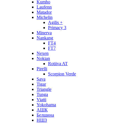
Kumho
Laufenn
Matador
Michelin
Agilis +
Primacy 3
Minerva
Nankang
FT4
FT7
Nexen
Nokian
Rotiiva AT
Pirelli
Scorpion Verde
Sava
Tigar
Triangle
Tunga
Viatti
Yokohama
АШК
Белшина
НШЗ