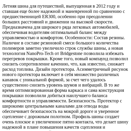
Летняя шина для путешествий, выпущенная в 2012 году и
ставшая еще более надежной и маневренной по сравнению с
предшественницей ER300, особенно при преодолении
больших расстояний и движении на высокой скорости.
Предназначена для широкого ряда легковых автомобилей,
обеспечивая водителям оптимальный баланс между
управляемостью и комфортом. Особенности: Состав резины.
Наличие в составе резиновой смеси большого количества
полимеров заметно увеличило строк службы шины, а новая
технология NanoPro-Tech от Bridgestone позволила избежать
перегревов покрышки. Кроме того, новый компаунд позволил
снизить сопротивление качению, что, как известно, снижает
расход топлива. Дизайн протектора. Асимметричный рисунок
нового протектора включает в себя множество различных
канавок с уникальной формой, за счет чего удалось
существенно снизить уровень шумов и вибраций. В то же
время оптимизированная форма каркаса и сама конструкция
покрышки позволили добиться наилучшего баланса
комфортности и управляемости. Безопасность. Протектор с
широкими центральными каналами для отвода воды
обеспечивает безопасность на мокрой дороге и уверенное
сцепление с дорожным полотном. Профиль шины создает
очень плоское и увеличенное пятно контакта, что делает шину
надежной в плане повышения качеств сцепления и