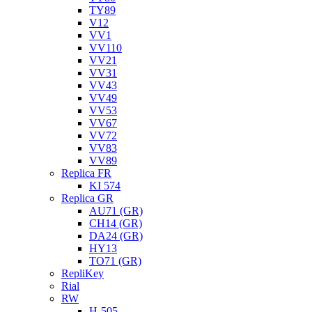
TY89
V12
VV1
VV110
VV21
VV31
VV43
VV49
VV53
VV67
VV72
VV83
VV89
Replica FR
KI 574
Replica GR
AU71 (GR)
CH14 (GR)
DA24 (GR)
HY13
TO71 (GR)
RepliKey
Rial
RW
H-505