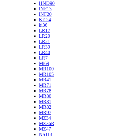
HND90
INF13
INF20
Ki124
ki36
LR17
LR20
LR21
LR39
LR40
LR7
Mi69
MR100
MR105
MR41
MR71
MR78
MR80
MR81
MR82
MR97
MZ34
MZ36R
MZ47
NS113