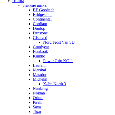
Шины
Зимние шины
BF Goodrich
Bridgestone
Continental
Cordiant
Dunlop
Firestone
Gislaved
Nord Frost Van SD
Goodyear
Hankook
Kumho
Power Grip KC11
Laufenn
Marshal
Matador
Michelin
X-Ice North 3
Nankang
Nokian
Orium
Pirelli
Sava
Tigar