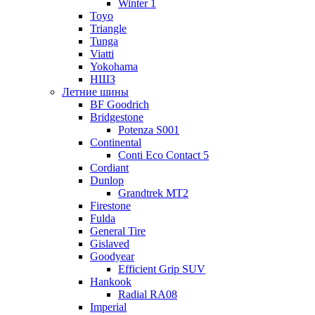
Winter 1
Toyo
Triangle
Tunga
Viatti
Yokohama
НШЗ
Летние шины
BF Goodrich
Bridgestone
Potenza S001
Continental
Conti Eco Contact 5
Cordiant
Dunlop
Grandtrek MT2
Firestone
Fulda
General Tire
Gislaved
Goodyear
Efficient Grip SUV
Hankook
Radial RA08
Imperial