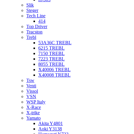
Slik
Steger
Tech Line
414
Top Driver
Tracston
Trebl
53A36C TREBL
6215 TREBL
7150 TREBL
7223 TREBL
8055 TREBL
X40006 TREBL
X40008 TREBL
Tsw
Venti
Vissol
VSN
WSP Italy
X-Race
X-trike
Yamato
Akita Y4801
Aoki Y3138