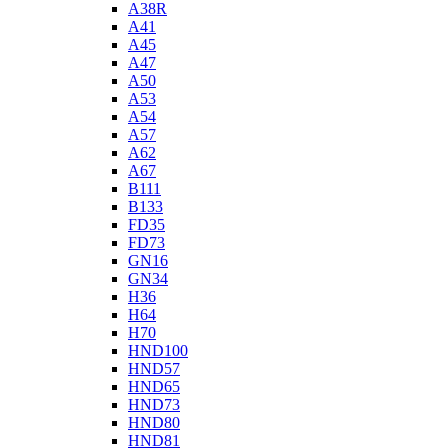
A38R
A41
A45
A47
A50
A53
A54
A57
A62
A67
B111
B133
FD35
FD73
GN16
GN34
H36
H64
H70
HND100
HND57
HND65
HND73
HND80
HND81