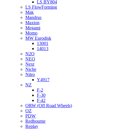
LS BY804
LS FlowForming
Mak
Mandrus
Maxion
Megami
Momo
MW Eurodisk
13001
14013
N2O
NEO
Next
Niche
Nitro
Y4917
NZ
F-2
F-30
F-42
ORW (Off Road Wheels)
OZ
PDW
Redbourne
Replay