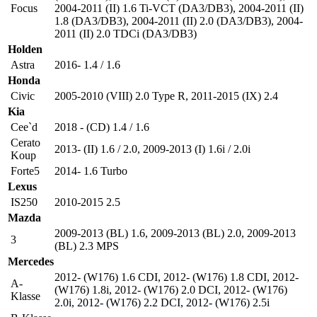
Focus
2004-2011 (II) 1.6 Ti-VCT (DA3/DB3)
,
2004-2011 (II)
1.8 (DA3/DB3)
,
2004-2011 (II) 2.0 (DA3/DB3)
,
2004-
2011 (II) 2.0 TDCi (DA3/DB3)
Holden
Astra
2016- 1.4 / 1.6
Honda
Civic
2005-2010 (VIII) 2.0 Type R
,
2011-2015 (IX) 2.4
Kia
Cee`d
2018 - (CD) 1.4 / 1.6
Cerato
2013- (II) 1.6 / 2.0
,
2009-2013 (I) 1.6i / 2.0i
Koup
Forte5
2014- 1.6 Turbo
Lexus
IS250
2010-2015 2.5
Mazda
2009-2013 (BL) 1.6
,
2009-2013 (BL) 2.0
,
2009-2013
3
(BL) 2.3 MPS
Mercedes
2012- (W176) 1.6 CDI
,
2012- (W176) 1.8 CDI
,
2012-
A-
(W176) 1.8i
,
2012- (W176) 2.0 DCI
,
2012- (W176)
Klasse
2.0i
,
2012- (W176) 2.2 DCI
,
2012- (W176) 2.5i