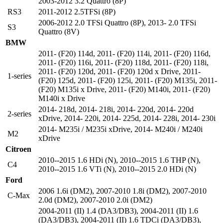
2003-2012 3.2 Quattro (8P)
RS3
2011-2012 2.5TFSi (8P)
2006-2012 2.0 TFSi Quattro (8P)
,
2013- 2.0 TFSi
S3
Quattro (8V)
BMW
2011- (F20) 114d
,
2011- (F20) 114i
,
2011- (F20) 116d
,
2011- (F20) 116i
,
2011- (F20) 118d
,
2011- (F20) 118i
,
2011- (F20) 120d
,
2011- (F20) 120d x Drive
,
2011-
1-series
(F20) 125d
,
2011- (F20) 125i
,
2011- (F20) M135i
,
2011-
(F20) M135i x Drive
,
2011- (F20) M140i
,
2011- (F20)
M140i x Drive
2014- 218d
,
2014- 218i
,
2014- 220d
,
2014- 220d
2-series
xDrive
,
2014- 220i
,
2014- 225d
,
2014- 228i
,
2014- 230i
2014- M235i / M235i xDrive
,
2014- M240i / M240i
M2
xDrive
Citroen
2010--2015 1.6 HDi (N)
,
2010--2015 1.6 THP (N)
,
C4
2010--2015 1.6 VTi (N)
,
2010--2015 2.0 HDi (N)
Ford
2006 1.6i (DM2)
,
2007-2010 1.8i (DM2)
,
2007-2010
C-Max
2.0d (DM2)
,
2007-2010 2.0i (DM2)
2004-2011 (II) 1.4 (DA3/DB3)
,
2004-2011 (II) 1.6
(DA3/DB3)
,
2004-2011 (II) 1.6 TDCi (DA3/DB3)
,