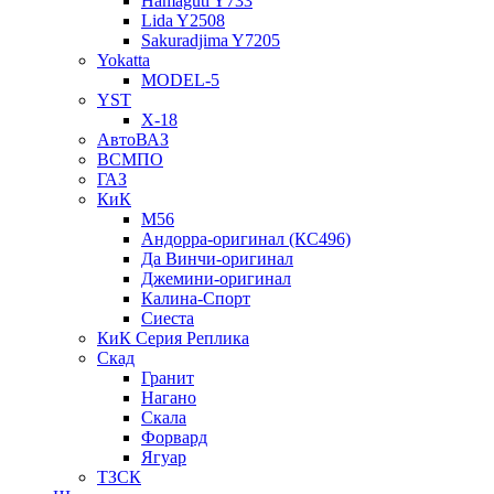
Hamaguti Y733
Lida Y2508
Sakuradjima Y7205
Yokatta
MODEL-5
YST
X-18
АвтоВАЗ
ВСМПО
ГАЗ
КиК
M56
Андорра-оригинал (КС496)
Да Винчи-оригинал
Джемини-оригинал
Калина-Спорт
Сиеста
КиК Серия Реплика
Скад
Гранит
Нагано
Скала
Форвард
Ягуар
ТЗСК