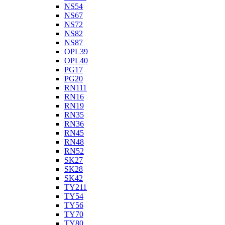
NS54
NS67
NS72
NS82
NS87
OPL39
OPL40
PG17
PG20
RN111
RN16
RN19
RN35
RN36
RN45
RN48
RN52
SK27
SK28
SK42
TY211
TY54
TY56
TY70
TY80