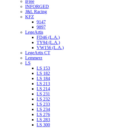
iFree
INFORGED
J&L Racing
KFZ
9147
9897
LegeArtis
FD46 (L.A.)
TY94 (L.A.)
VW156 (L.A.)
LegeArtis CT
Lemmerz
LS
LS 153
LS 182
LS 184
LS 213
LS 214
LS 231
LS 232
LS 233
LS 234
LS 276
LS 283
LS 300