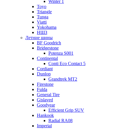
Winter 1
Toyo
Triangle
Tunga
Viatti
Yokohama
НШЗ
Летние шины
BF Goodrich
Bridgestone
Potenza S001
Continental
Conti Eco Contact 5
Cordiant
Dunlop
Grandtrek MT2
Firestone
Fulda
General Tire
Gislaved
Goodyear
Efficient Grip SUV
Hankook
Radial RA08
Imperial