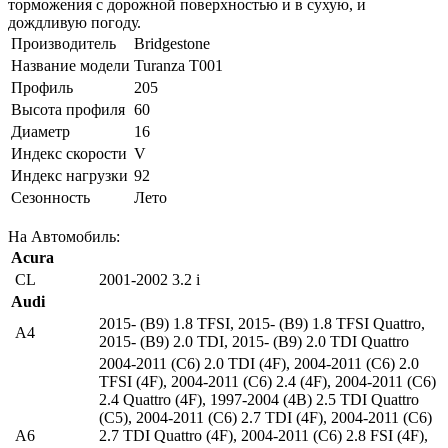
торможения с дорожной поверхностью и в сухую, и
дождливую погоду.
Производитель
Bridgestone
Название модели
Turanza T001
Профиль
205
Высота профиля
60
Диаметр
16
Индекс скорости
V
Индекс нагрузки
92
Сезонность
Лето
На Автомобиль:
Acura
CL
2001-2002 3.2 i
Audi
2015- (B9) 1.8 TFSI
,
2015- (B9) 1.8 TFSI Quattro
,
A4
2015- (B9) 2.0 TDI
,
2015- (B9) 2.0 TDI Quattro
2004-2011 (C6) 2.0 TDI (4F)
,
2004-2011 (C6) 2.0
TFSI (4F)
,
2004-2011 (C6) 2.4 (4F)
,
2004-2011 (C6)
2.4 Quattro (4F)
,
1997-2004 (4B) 2.5 TDI Quattro
(C5)
,
2004-2011 (C6) 2.7 TDI (4F)
,
2004-2011 (C6)
A6
2.7 TDI Quattro (4F)
,
2004-2011 (C6) 2.8 FSI (4F)
,