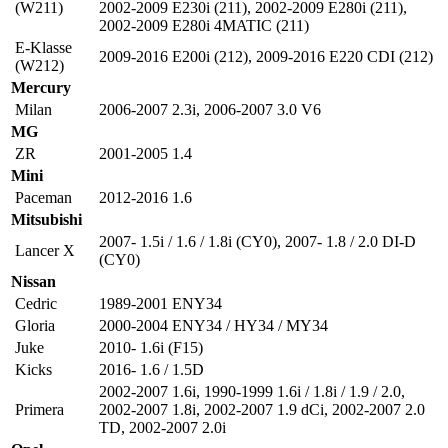
(W211)
2002-2009 E230i (211)
,
2002-2009 E280i (211)
,
2002-2009 E280i 4MATIC (211)
E-Klasse
2009-2016 E200i (212)
,
2009-2016 E220 CDI (212)
(W212)
Mercury
Milan
2006-2007 2.3i
,
2006-2007 3.0 V6
MG
ZR
2001-2005 1.4
Mini
Paceman
2012-2016 1.6
Mitsubishi
2007- 1.5i / 1.6 / 1.8i (CY0)
,
2007- 1.8 / 2.0 DI-D
Lancer X
(CY0)
Nissan
Cedric
1989-2001 ENY34
Gloria
2000-2004 ENY34 / HY34 / MY34
Juke
2010- 1.6i (F15)
Kicks
2016- 1.6 / 1.5D
2002-2007 1.6i
,
1990-1999 1.6i / 1.8i / 1.9 / 2.0
,
Primera
2002-2007 1.8i
,
2002-2007 1.9 dCi
,
2002-2007 2.0
TD
,
2002-2007 2.0i