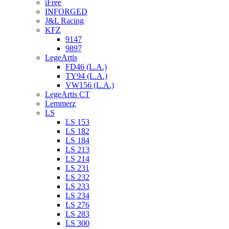
iFree
INFORGED
J&L Racing
KFZ
9147
9897
LegeArtis
FD46 (L.A.)
TY94 (L.A.)
VW156 (L.A.)
LegeArtis CT
Lemmerz
LS
LS 153
LS 182
LS 184
LS 213
LS 214
LS 231
LS 232
LS 233
LS 234
LS 276
LS 283
LS 300