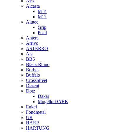
AEZ
Alcasta
M14
M17
Alutec
Grip
Pearl
Antera
Arrivo
ASTERRO
Ats
BBS
Black Rhino
Borbet
Buffalo
CrossStreet
Dezent
Dotz
Dakar
Mugello DARK
Enkei
Fondmetal
GR
HARP
HARTUNG