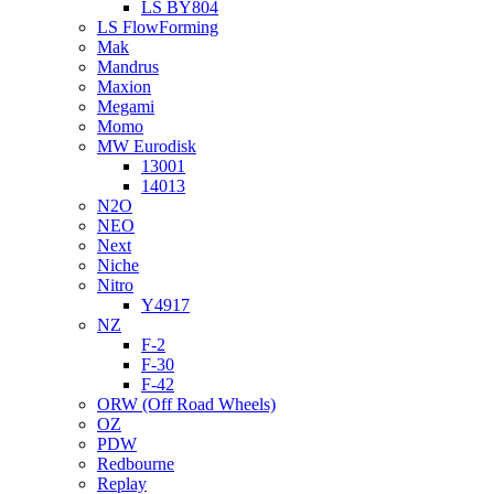
LS BY804
LS FlowForming
Mak
Mandrus
Maxion
Megami
Momo
MW Eurodisk
13001
14013
N2O
NEO
Next
Niche
Nitro
Y4917
NZ
F-2
F-30
F-42
ORW (Off Road Wheels)
OZ
PDW
Redbourne
Replay