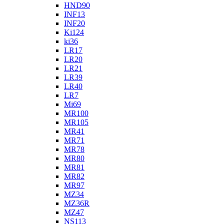
HND90
INF13
INF20
Ki124
ki36
LR17
LR20
LR21
LR39
LR40
LR7
Mi69
MR100
MR105
MR41
MR71
MR78
MR80
MR81
MR82
MR97
MZ34
MZ36R
MZ47
NS113