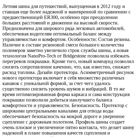
Летняя шина для путешествий, выпущенная в 2012 году и
ставшая еще более надежной и маневренной по сравнению с
предшественницей ER300, особенно при преодолении
больших расстояний и движении на высокой скорости.
Предназначена для широкого ряда легковых автомобилей,
обеспечивая водителям оптимальный баланс между
управляемостью и комфортом. Особенности: Состав резины.
Наличие в составе резиновой смеси большого количества
полимеров заметно увеличило строк службы шины, а новая
технология NanoPro-Tech от Bridgestone позволила избежать
перегревов покрышки. Кроме того, новый компаунд позволил
снизить сопротивление качению, что, как известно, снижает
расход топлива. Дизайн протектора. Асимметричный рисунок
нового протектора включает в себя множество различных
канавок с уникальной формой, за счет чего удалось
существенно снизить уровень шумов и вибраций. В то же
время оптимизированная форма каркаса и сама конструкция
покрышки позволили добиться наилучшего баланса
комфортности и управляемости. Безопасность. Протектор с
широкими центральными каналами для отвода воды
обеспечивает безопасность на мокрой дороге и уверенное
сцепление с дорожным полотном. Профиль шины создает
очень плоское и увеличенное пятно контакта, что делает шину
надежной в плане повышения качеств сцепления и