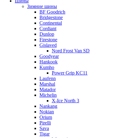
Шины
Зимние шины
BF Goodrich
Bridgestone
Continental
Cordiant
Dunlop
Firestone
Gislaved
Nord Frost Van SD
Goodyear
Hankook
Kumho
Power Grip KC11
Laufenn
Marshal
Matador
Michelin
X-Ice North 3
Nankang
Nokian
Orium
Pirelli
Sava
Tigar