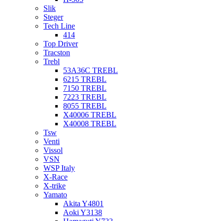
Slik
Steger
Tech Line
414
Top Driver
Tracston
Trebl
53A36C TREBL
6215 TREBL
7150 TREBL
7223 TREBL
8055 TREBL
X40006 TREBL
X40008 TREBL
Tsw
Venti
Vissol
VSN
WSP Italy
X-Race
X-trike
Yamato
Akita Y4801
Aoki Y3138