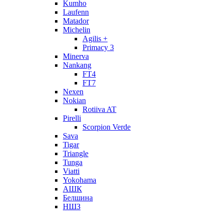
Kumho
Laufenn
Matador
Michelin
Agilis +
Primacy 3
Minerva
Nankang
FT4
FT7
Nexen
Nokian
Rotiiva AT
Pirelli
Scorpion Verde
Sava
Tigar
Triangle
Tunga
Viatti
Yokohama
АШК
Белшина
НШЗ