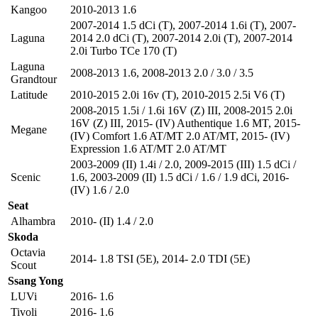
Kangoo
2010-2013 1.6
2007-2014 1.5 dCi (T)
,
2007-2014 1.6i (T)
,
2007-
Laguna
2014 2.0 dCi (T)
,
2007-2014 2.0i (T)
,
2007-2014
2.0i Turbo TCe 170 (T)
Laguna
2008-2013 1.6
,
2008-2013 2.0 / 3.0 / 3.5
Grandtour
Latitude
2010-2015 2.0i 16v (T)
,
2010-2015 2.5i V6 (T)
2008-2015 1.5i / 1.6i 16V (Z) III
,
2008-2015 2.0i
16V (Z) III
,
2015- (IV) Authentique 1.6 MT
,
2015-
Megane
(IV) Comfort 1.6 AT/MT 2.0 AT/MT
,
2015- (IV)
Expression 1.6 AT/MT 2.0 AT/MT
2003-2009 (II) 1.4i / 2.0
,
2009-2015 (III) 1.5 dCi /
Scenic
1.6
,
2003-2009 (II) 1.5 dCi / 1.6 / 1.9 dCi
,
2016-
(IV) 1.6 / 2.0
Seat
Alhambra
2010- (II) 1.4 / 2.0
Skoda
Octavia
2014- 1.8 TSI (5E)
,
2014- 2.0 TDI (5E)
Scout
Ssang Yong
LUVi
2016- 1.6
Tivoli
2016- 1.6