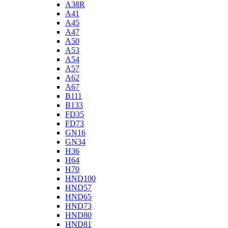
A38R
A41
A45
A47
A50
A53
A54
A57
A62
A67
B111
B133
FD35
FD73
GN16
GN34
H36
H64
H70
HND100
HND57
HND65
HND73
HND80
HND81