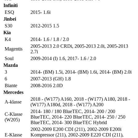
Infiniti
ESQ
2015- 1.6i
Jinbei
S30
2012-2015 1.5
Kia
K4
2014- 1.6 / 1.8 / 2.0
2005-2013 2.0 CRDi
,
2005-2013 2.0i
,
2005-2013
Magentis
2.7i
Soul
2009-2014 (I) 1.6
,
2017- 1.6 / 2.0
Mazda
3
2014- (BM) 1.5i
,
2014- (BM) 1.6i
,
2014- (BM) 2.0i
6
2007-2013 (GH) 1.8
Biante
2008-2016 2.0D
Mercedes
2018 - (W177) A160
,
2018 - (W177) A180
,
2018 -
A-klasse
(W177) A180d
,
2018 - (W177) A200
2014- 180 / 180 BlueTEC
,
2014- 200 / 200
C-Klasse
BlueTEC
,
2014- 220 BlueTEC
,
2014- 250 / 250
(W205)
BlueTEC
,
2014- 300 BlueTEC Hybrid
2002-2009 E200 CDI (211)
,
2002-2009 E200i
E-Klasse
Kompressor (211)
,
2002-2009 E220 CDI (211)
,