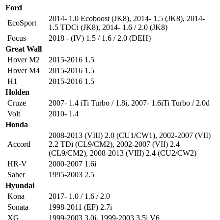
Ford
2014- 1.0 Ecoboost (JK8)
,
2014- 1.5 (JK8)
,
2014-
EcoSport
1.5 TDCi (JK8)
,
2014- 1.6 / 2.0 (JK8)
Focus
2018 - (IV) 1.5 / 1.6 / 2.0 (DEH)
Great Wall
Hover M2
2015-2016 1.5
Hover M4
2015-2016 1.5
H1
2015-2016 1.5
Holden
Cruze
2007- 1.4 iTi Turbo / 1.8i
,
2007- 1.6iTi Turbo / 2.0d
Volt
2010- 1.4
Honda
2008-2013 (VIII) 2.0 (CU1/CW1)
,
2002-2007 (VII)
Accord
2.2 TDi (CL9/CM2)
,
2002-2007 (VII) 2.4
(CL9/CM2)
,
2008-2013 (VIII) 2.4 (CU2/CW2)
HR-V
2000-2007 1.6i
Saber
1995-2003 2.5
Hyundai
Kona
2017- 1.0 / 1.6 / 2.0
Sonata
1998-2011 (EF) 2.7i
XG
1999-2003 3.0i
,
1999-2003 3.5i V6