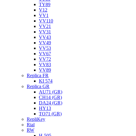
TY89
V12
VV1
VV110
VV21
VV31
VV43
VV49
VV53
VV67
VV72
VV83
VV89
Replica FR
KI 574
Replica GR
AU71 (GR)
CH14 (GR)
DA24 (GR)
HY13
TO71 (GR)
RepliKey
Rial
RW
H-505