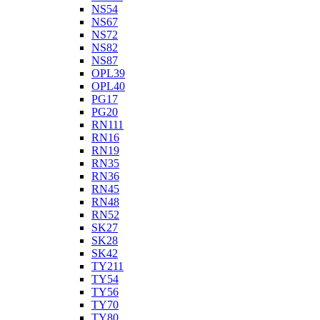
NS54
NS67
NS72
NS82
NS87
OPL39
OPL40
PG17
PG20
RN111
RN16
RN19
RN35
RN36
RN45
RN48
RN52
SK27
SK28
SK42
TY211
TY54
TY56
TY70
TY80