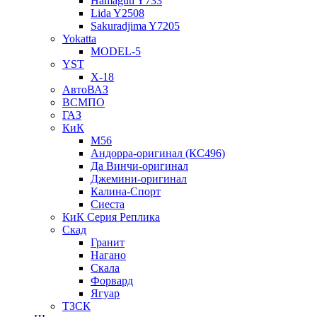
Hamaguti Y733
Lida Y2508
Sakuradjima Y7205
Yokatta
MODEL-5
YST
X-18
АвтоВАЗ
ВСМПО
ГАЗ
КиК
M56
Андорра-оригинал (КС496)
Да Винчи-оригинал
Джемини-оригинал
Калина-Спорт
Сиеста
КиК Серия Реплика
Скад
Гранит
Нагано
Скала
Форвард
Ягуар
ТЗСК