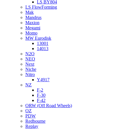
LS BY804
LS FlowForming
Mak
Mandrus
Maxion
Megami
Momo
MW Eurodisk
13001
14013
N2O
NEO
Next
Niche
Nitro
Y4917
NZ
F-2
F-30
F-42
ORW (Off Road Wheels)
OZ
PDW
Redbourne
Replay