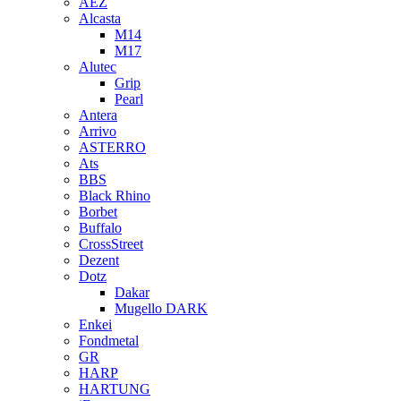
AEZ
Alcasta
M14
M17
Alutec
Grip
Pearl
Antera
Arrivo
ASTERRO
Ats
BBS
Black Rhino
Borbet
Buffalo
CrossStreet
Dezent
Dotz
Dakar
Mugello DARK
Enkei
Fondmetal
GR
HARP
HARTUNG