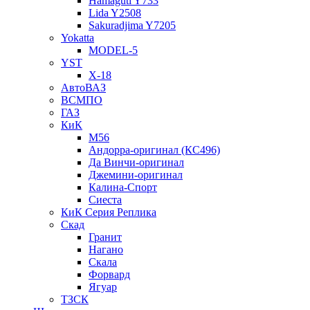
Hamaguti Y733
Lida Y2508
Sakuradjima Y7205
Yokatta
MODEL-5
YST
X-18
АвтоВАЗ
ВСМПО
ГАЗ
КиК
M56
Андорра-оригинал (КС496)
Да Винчи-оригинал
Джемини-оригинал
Калина-Спорт
Сиеста
КиК Серия Реплика
Скад
Гранит
Нагано
Скала
Форвард
Ягуар
ТЗСК