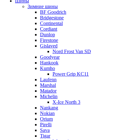
Шины
Зимние шины
BF Goodrich
Bridgestone
Continental
Cordiant
Dunlop
Firestone
Gislaved
Nord Frost Van SD
Goodyear
Hankook
Kumho
Power Grip KC11
Laufenn
Marshal
Matador
Michelin
X-Ice North 3
Nankang
Nokian
Orium
Pirelli
Sava
Tigar