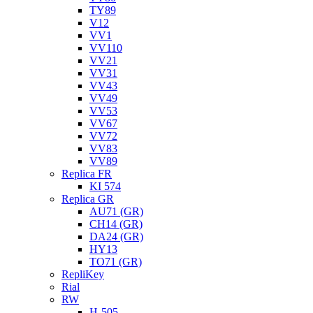
TY89
V12
VV1
VV110
VV21
VV31
VV43
VV49
VV53
VV67
VV72
VV83
VV89
Replica FR
KI 574
Replica GR
AU71 (GR)
CH14 (GR)
DA24 (GR)
HY13
TO71 (GR)
RepliKey
Rial
RW
H-505