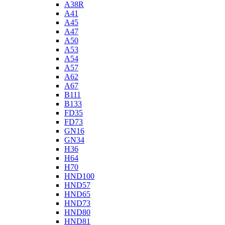
A38R
A41
A45
A47
A50
A53
A54
A57
A62
A67
B111
B133
FD35
FD73
GN16
GN34
H36
H64
H70
HND100
HND57
HND65
HND73
HND80
HND81