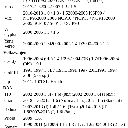
/ EE1111995-2000 AE110 / AE111 (Trueno)
Vios
2017- 1.32003-2007 1.3 / 1.5
2010-2013 1.0 / 1.3 / 1.52000-2005 KSP90 /
Vitz
NCP952000-2005 NCP10 / NCP13 / NCP152000-
2005 SCP10 / SCP13 / SCP90
Will
2000-2005 1.3 / 1.5
Cypha
Yaris
2000-2005 1.3i2000-2005 1.4 D2000-2005 1.5
Verso
Volkswagen
1996-2004 (9K) 1.4i1996-2004 (9K) 1.7d1996-2004
Caddy
(9K) 1.9d
1991-1997 1.8L / 1.9TD1991-1997 2.0L1991-1997
Golf III
2.0L (5 отвр.)
Up
2011- 1.0TSI / Hybrid
ВАЗ
110
2002-2008 1.5i / 1.6i (8кл.)2002-2008 1.6i (16кл.)
Granta
2018- 1.62012- 1.6 (Norma / Lux)2012- 1.6 (Standart)
2007-2013 (I) 1.4i / 1.6i (16кл.)2014-2015 (II)
Kalina
1.6i2007-2013 (I) 1.6i (8кл.)
Priora
2009- 1.6i
1990-2011 (21099) 1.1 / 1.3 / 1.5 / 1.62004-2013 (2113)
Samara