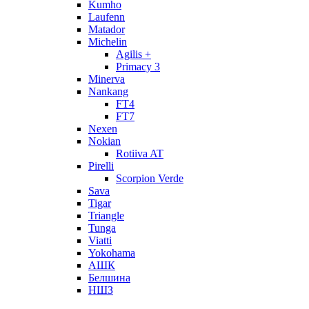
Kumho
Laufenn
Matador
Michelin
Agilis +
Primacy 3
Minerva
Nankang
FT4
FT7
Nexen
Nokian
Rotiiva AT
Pirelli
Scorpion Verde
Sava
Tigar
Triangle
Tunga
Viatti
Yokohama
АШК
Белшина
НШЗ