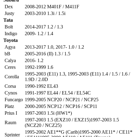
Dex
2008-2012 M401F / M411F
Justy
2003-2010 1.3i / 1.5i
Tata
Bolt
2014-2017 1.2 / 1.3
Indigo
2009- 1.2 / 1.4
Toyota
Agya
2013-2017 1.0
,
2017- 1.0 / 1.2
bB
2005-2016 (II) 1.3 / 1.5
Calya
2016- 1.2
Ceres
1992-1999 1.6
1995-2003 (E11) 1.3
,
1995-2003 (E11) 1.4 / 1.5 / 1.6 /
Corolla
1.9D / 2.0D
Corsa
1990-1992 EL43
Cynos
1991-1997 EL44 / EL54 / EL54C
Funcargo
1999-2005 NCP20 / NCP21 / NCP25
Platz
2000-2005 NCP12 / NCP16 / SCP11
Prius I
1997-2003 1.5i (HW1*)
1997-2003 1.5 (EXZ10 / EXZ15)1997-2003 1.5
Raum
(NCZ20 / NCZ25)
1995-2002 AE1**G (Carib)1995-2000 AE11* / CE11*
Sprinter