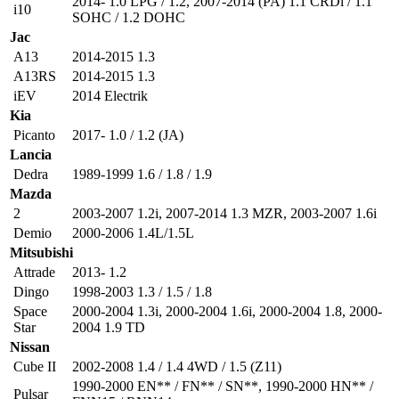
2014- 1.0 LPG / 1.2
,
2007-2014 (PA) 1.1 CRDi / 1.1
i10
SOHC / 1.2 DOHC
Jac
A13
2014-2015 1.3
A13RS
2014-2015 1.3
iEV
2014 Electrik
Kia
Picanto
2017- 1.0 / 1.2 (JA)
Lancia
Dedra
1989-1999 1.6 / 1.8 / 1.9
Mazda
2
2003-2007 1.2i
,
2007-2014 1.3 MZR
,
2003-2007 1.6i
Demio
2000-2006 1.4L/1.5L
Mitsubishi
Attrade
2013- 1.2
Dingo
1998-2003 1.3 / 1.5 / 1.8
Space
2000-2004 1.3i
,
2000-2004 1.6i
,
2000-2004 1.8
,
2000-
Star
2004 1.9 TD
Nissan
Cube II
2002-2008 1.4 / 1.4 4WD / 1.5 (Z11)
1990-2000 EN** / FN** / SN**
,
1990-2000 HN** /
Pulsar