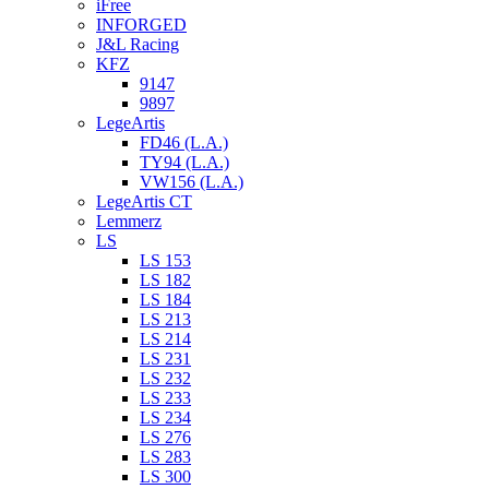
iFree
INFORGED
J&L Racing
KFZ
9147
9897
LegeArtis
FD46 (L.A.)
TY94 (L.A.)
VW156 (L.A.)
LegeArtis CT
Lemmerz
LS
LS 153
LS 182
LS 184
LS 213
LS 214
LS 231
LS 232
LS 233
LS 234
LS 276
LS 283
LS 300