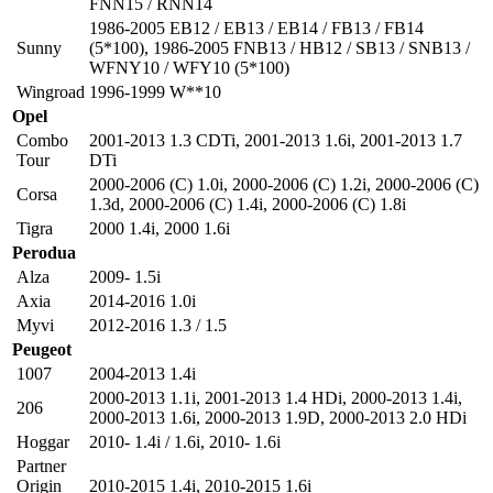
FNN15 / RNN14
1986-2005 EB12 / EB13 / EB14 / FB13 / FB14
Sunny
(5*100)
,
1986-2005 FNB13 / HB12 / SB13 / SNB13 /
WFNY10 / WFY10 (5*100)
Wingroad
1996-1999 W**10
Opel
Combo
2001-2013 1.3 CDTi
,
2001-2013 1.6i
,
2001-2013 1.7
Tour
DTi
2000-2006 (C) 1.0i
,
2000-2006 (C) 1.2i
,
2000-2006 (C)
Corsa
1.3d
,
2000-2006 (C) 1.4i
,
2000-2006 (C) 1.8i
Tigra
2000 1.4i
,
2000 1.6i
Perodua
Alza
2009- 1.5i
Axia
2014-2016 1.0i
Myvi
2012-2016 1.3 / 1.5
Peugeot
1007
2004-2013 1.4i
2000-2013 1.1i
,
2001-2013 1.4 HDi
,
2000-2013 1.4i
,
206
2000-2013 1.6i
,
2000-2013 1.9D
,
2000-2013 2.0 HDi
Hoggar
2010- 1.4i / 1.6i
,
2010- 1.6i
Partner
Origin
2010-2015 1.4i
,
2010-2015 1.6i