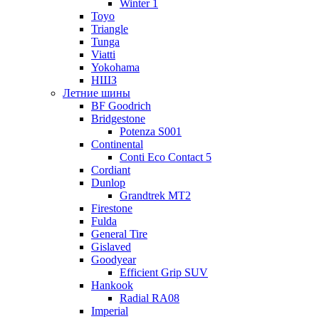
Winter 1
Toyo
Triangle
Tunga
Viatti
Yokohama
НШЗ
Летние шины
BF Goodrich
Bridgestone
Potenza S001
Continental
Conti Eco Contact 5
Cordiant
Dunlop
Grandtrek MT2
Firestone
Fulda
General Tire
Gislaved
Goodyear
Efficient Grip SUV
Hankook
Radial RA08
Imperial