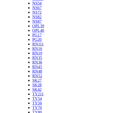
NS54
NS67
NS72
NS82
NS87
OPL39
OPL40
PG17
PG20
RN111
RN16
RN19
RN35
RN36
RN45
RN48
RN52
SK27
SK28
SK42
TY211
TY54
TY56
TY70
TY80