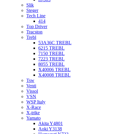
Slik
Steger
Tech Line
414
Top Driver
Tracston
Trebl
53A36C TREBL
6215 TREBL
7150 TREBL
7223 TREBL
8055 TREBL
X40006 TREBL
X40008 TREBL
Tsw
Venti
Vissol
VSN
WSP Italy
X-Race
X-trike
Yamato
Akita Y4801
Aoki Y3138