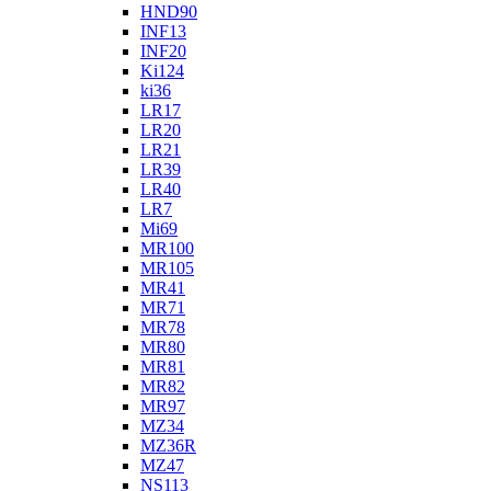
HND90
INF13
INF20
Ki124
ki36
LR17
LR20
LR21
LR39
LR40
LR7
Mi69
MR100
MR105
MR41
MR71
MR78
MR80
MR81
MR82
MR97
MZ34
MZ36R
MZ47
NS113