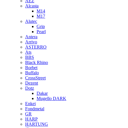
AEZ
Alcasta
M14
M17
Alutec
Grip
Pearl
Antera
Arrivo
ASTERRO
Ats
BBS
Black Rhino
Borbet
Buffalo
CrossStreet
Dezent
Dotz
Dakar
Mugello DARK
Enkei
Fondmetal
GR
HARP
HARTUNG