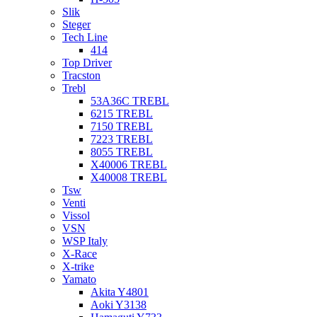
Slik
Steger
Tech Line
414
Top Driver
Tracston
Trebl
53A36C TREBL
6215 TREBL
7150 TREBL
7223 TREBL
8055 TREBL
X40006 TREBL
X40008 TREBL
Tsw
Venti
Vissol
VSN
WSP Italy
X-Race
X-trike
Yamato
Akita Y4801
Aoki Y3138