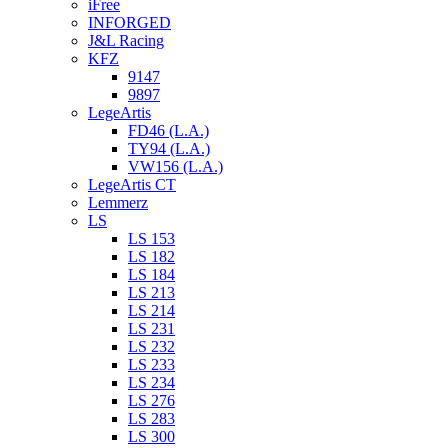
iFree
INFORGED
J&L Racing
KFZ
9147
9897
LegeArtis
FD46 (L.A.)
TY94 (L.A.)
VW156 (L.A.)
LegeArtis CT
Lemmerz
LS
LS 153
LS 182
LS 184
LS 213
LS 214
LS 231
LS 232
LS 233
LS 234
LS 276
LS 283
LS 300