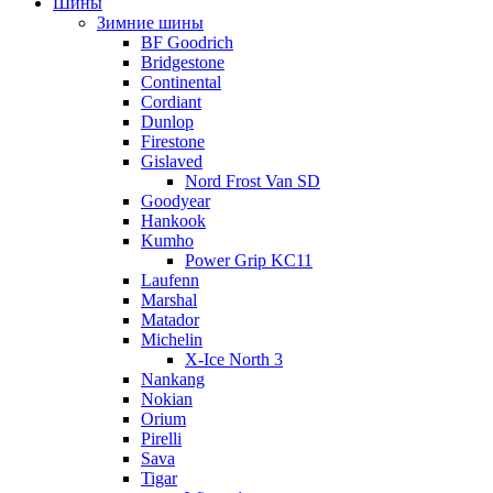
Шины
Зимние шины
BF Goodrich
Bridgestone
Continental
Cordiant
Dunlop
Firestone
Gislaved
Nord Frost Van SD
Goodyear
Hankook
Kumho
Power Grip KC11
Laufenn
Marshal
Matador
Michelin
X-Ice North 3
Nankang
Nokian
Orium
Pirelli
Sava
Tigar