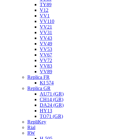
TY89
V12
VV1
VV110
VV21
VV31
VV43
VV49
VV53
VV67
VV72
VV83
VV89
Replica FR
KI 574
Replica GR
AU71 (GR)
CH14 (GR)
DA24 (GR)
HY13
TO71 (GR)
RepliKey
Rial
RW
H-505