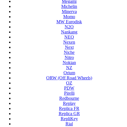
Megami
Michelin
Minerva
Momo
MW Eurodisk
N2O
Nankang
NEO
Nexen
Next
Niche
Nitro
Nokian
NZ
Orium
ORW (Off Road Wheels)
OZ
PDW
Pirelli
Redbourne
Replay
Replica FR
Replica GR
RepliKey
Rial