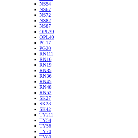
NS54
NS67
NS72
NS82
NS87
OPL39
OPL40
PG17
PG20
RN111
RN16
RN19
RN35
RN36
RN45
RN48
RN52
SK27
SK28
SK42
TY211
TY54
TY56
TY70
TY80