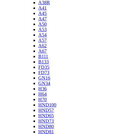
A38R
A41
A45
A47
A50
A53
A54
A57
A62
A67
B111
B133
FD35
FD73
GN16
GN34
H36
H64
H70
HND100
HND57
HND65
HND73
HND80
HND81