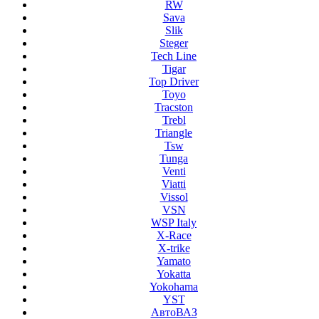
RW
Sava
Slik
Steger
Tech Line
Tigar
Top Driver
Toyo
Tracston
Trebl
Triangle
Tsw
Tunga
Venti
Viatti
Vissol
VSN
WSP Italy
X-Race
X-trike
Yamato
Yokatta
Yokohama
YST
АвтоВАЗ