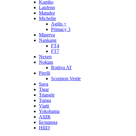
Kumho
Laufenn
Matador
Michelin
Agilis +
Primacy 3
Minerva
Nankang
FT4
FT7
Nexen
Nokian
Rotiiva AT
Pirelli
Scorpion Verde
Sava
Tigar
Triangle
Tunga
Viatti
Yokohama
АШК
Белшина
НШЗ