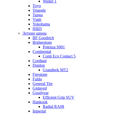
Winter 1
Toyo
Triangle
Tunga
Viatti
Yokohama
НШЗ
Летние шины
BF Goodrich
Bridgestone
Potenza S001
Continental
Conti Eco Contact 5
Cordiant
Dunlop
Grandtrek MT2
Firestone
Fulda
General Tire
Gislaved
Goodyear
Efficient Grip SUV
Hankook
Radial RA08
Imperial