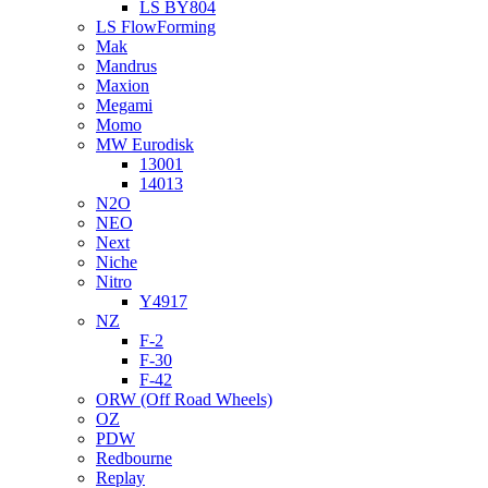
LS BY804
LS FlowForming
Mak
Mandrus
Maxion
Megami
Momo
MW Eurodisk
13001
14013
N2O
NEO
Next
Niche
Nitro
Y4917
NZ
F-2
F-30
F-42
ORW (Off Road Wheels)
OZ
PDW
Redbourne
Replay