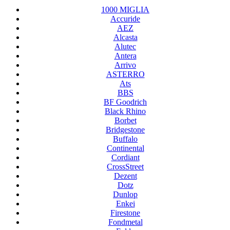
1000 MIGLIA
Accuride
AEZ
Alcasta
Alutec
Antera
Arrivo
ASTERRO
Ats
BBS
BF Goodrich
Black Rhino
Borbet
Bridgestone
Buffalo
Continental
Cordiant
CrossStreet
Dezent
Dotz
Dunlop
Enkei
Firestone
Fondmetal