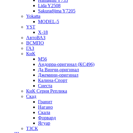
Hamaguti Y733
Lida Y2508
Sakuradjima Y7205
Yokatta
MODEL-5
YST
X-18
АвтоВАЗ
ВСМПО
ГАЗ
КиК
M56
Андорра-оригинал (КС496)
Да Винчи-оригинал
Джемини-оригинал
Калина-Спорт
Сиеста
КиК Серия Реплика
Скад
Гранит
Нагано
Скала
Форвард
Ягуар
ТЗСК