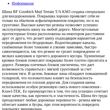
Информация
Шина BF Goodrich Mud Terrain T/A KM3 создана специально
для внедорожников. Покрышка хорошо проявляет себя не
только на обычном асфальтированном покрытии, но и на
грунтовке. Высокое качество резины позволяет успешно
эксплуатировать шину на любой дороге. Многоугольные
протекторные блоки расположены на некотором расстоянии
друг от друга, что делает шину подходящим вариантом для
передвижения по бездорожью. Водоотводящие каналы,
снабженные более тонкими и узкими ламелями, быстро
самоочищаются, так что резине не грозит повреждение от
мелких камушков и прочего дорожного мусора. Удлиненные
кромки блоков помогают покрышке более плотно прилегать к
дороге. Размеры плечевых блоков увеличены, что дает
возможность справиться с мягкой грунтовкой за счет
усиления тяги. В целом, боковые зоны обладают повышенной
толщиной, что положительно влияет на безопасность
передвижения по плохим дорогам. Для создания шины
использовали особую резиновую смесь нового поколения -
Krawl-TEK. Ее преимущество в том, что она успешно сочетает
такие качества, как прочность и эластичность. Шина без труда
преодолевает любые дорожные неровности - резина мягко
облегает камни и бугры, при этом вероятность повредить
покрышку минимальна.