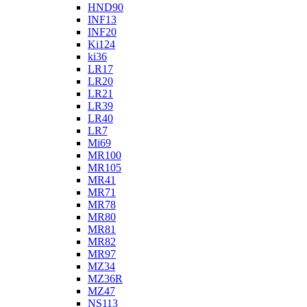
HND90
INF13
INF20
Ki124
ki36
LR17
LR20
LR21
LR39
LR40
LR7
Mi69
MR100
MR105
MR41
MR71
MR78
MR80
MR81
MR82
MR97
MZ34
MZ36R
MZ47
NS113