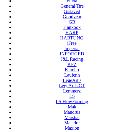
Fulda
General Tire
Gislaved
Goodyear
GR
Hankook
HARP
HARTUNG
iFree
Imperial
INFORGED
J&L Racing
KFZ
Kumho
Laufenn
LegeArtis
LegeArtis CT
Lemmerz
LS
LS FlowForming
Mak
Mandrus
Marshal
Matador
Maxion