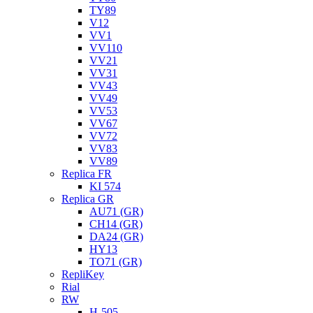
TY89
V12
VV1
VV110
VV21
VV31
VV43
VV49
VV53
VV67
VV72
VV83
VV89
Replica FR
KI 574
Replica GR
AU71 (GR)
CH14 (GR)
DA24 (GR)
HY13
TO71 (GR)
RepliKey
Rial
RW
H-505