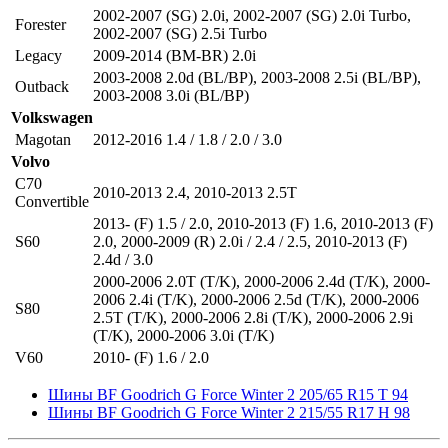
2002-2007 (SG) 2.0i
,
2002-2007 (SG) 2.0i Turbo
,
Forester
2002-2007 (SG) 2.5i Turbo
Legacy
2009-2014 (BM-BR) 2.0i
2003-2008 2.0d (BL/BP)
,
2003-2008 2.5i (BL/BP)
,
Outback
2003-2008 3.0i (BL/BP)
Volkswagen
Magotan
2012-2016 1.4 / 1.8 / 2.0 / 3.0
Volvo
C70
2010-2013 2.4
,
2010-2013 2.5T
Convertible
2013- (F) 1.5 / 2.0
,
2010-2013 (F) 1.6
,
2010-2013 (F)
S60
2.0
,
2000-2009 (R) 2.0i / 2.4 / 2.5
,
2010-2013 (F)
2.4d / 3.0
2000-2006 2.0T (T/K)
,
2000-2006 2.4d (T/K)
,
2000-
2006 2.4i (T/K)
,
2000-2006 2.5d (T/K)
,
2000-2006
S80
2.5T (T/K)
,
2000-2006 2.8i (T/K)
,
2000-2006 2.9i
(T/K)
,
2000-2006 3.0i (T/K)
V60
2010- (F) 1.6 / 2.0
Шины BF Goodrich G Force Winter 2 205/65 R15 T 94
Шины BF Goodrich G Force Winter 2 215/55 R17 H 98