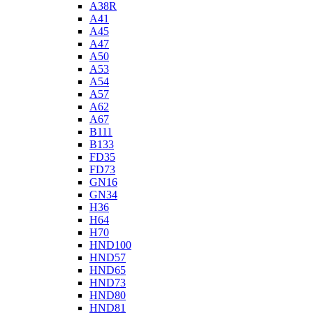
A38R
A41
A45
A47
A50
A53
A54
A57
A62
A67
B111
B133
FD35
FD73
GN16
GN34
H36
H64
H70
HND100
HND57
HND65
HND73
HND80
HND81