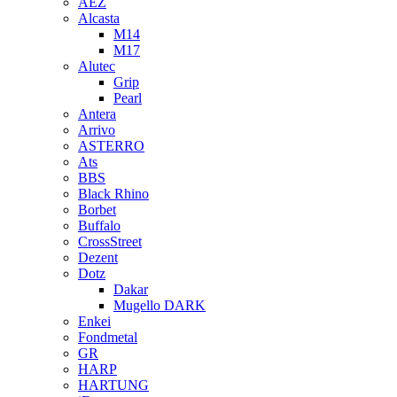
AEZ
Alcasta
M14
M17
Alutec
Grip
Pearl
Antera
Arrivo
ASTERRO
Ats
BBS
Black Rhino
Borbet
Buffalo
CrossStreet
Dezent
Dotz
Dakar
Mugello DARK
Enkei
Fondmetal
GR
HARP
HARTUNG