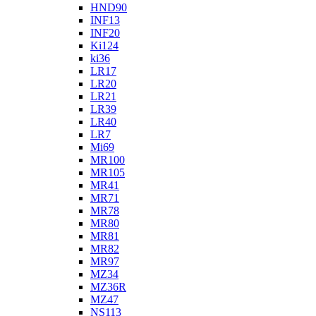
HND90
INF13
INF20
Ki124
ki36
LR17
LR20
LR21
LR39
LR40
LR7
Mi69
MR100
MR105
MR41
MR71
MR78
MR80
MR81
MR82
MR97
MZ34
MZ36R
MZ47
NS113