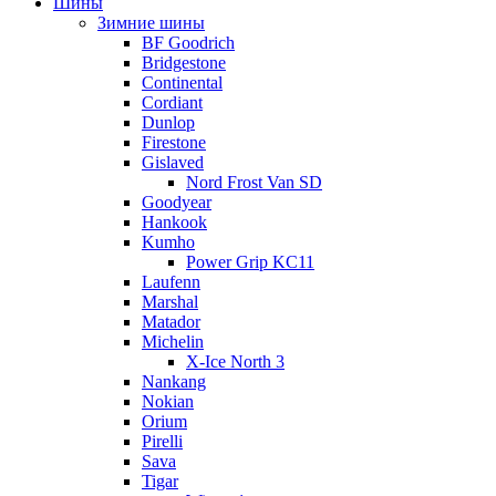
Шины
Зимние шины
BF Goodrich
Bridgestone
Continental
Cordiant
Dunlop
Firestone
Gislaved
Nord Frost Van SD
Goodyear
Hankook
Kumho
Power Grip KC11
Laufenn
Marshal
Matador
Michelin
X-Ice North 3
Nankang
Nokian
Orium
Pirelli
Sava
Tigar