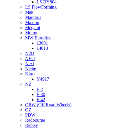
LS BY804
LS FlowForming
Mak
Mandrus
Maxion
Megami
Momo
MW Eurodisk
13001
14013
N2O
NEO
Next
Niche
Nitro
Y4917
NZ
F-2
F-30
F-42
ORW (Off Road Wheels)
OZ
PDW
Redbourne
Replay