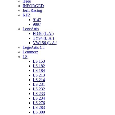
iFree
INFORGED
J&L Racing
KFZ
9147
9897
LegeArtis
FD46 (L.A.)
TY94 (L.A.)
VW156 (L.A.)
LegeArtis CT
Lemmerz
LS
LS 153
LS 182
LS 184
LS 213
LS 214
LS 231
LS 232
LS 233
LS 234
LS 276
LS 283
LS 300