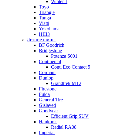
Winter 1
Toyo
Triangle
Tunga
Viatti
Yokohama
НШЗ
Летние шины
BF Goodrich
Bridgestone
Potenza S001
Continental
Conti Eco Contact 5
Cordiant
Dunlop
Grandtrek MT2
Firestone
Fulda
General Tire
Gislaved
Goodyear
Efficient Grip SUV
Hankook
Radial RA08
Imperial