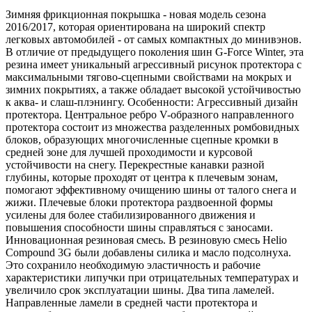
Зимняя фрикционная покрышка - новая модель сезона
2016/2017, которая ориентирована на широкий спектр
легковых автомобилей - от самых компактных до минивэнов.
В отличие от предыдущего поколения шин G-Force Winter, эта
резина имеет уникальный агрессивный рисунок протектора с
максимальными тягово-сцепными свойствами на мокрых и
зимних покрытиях, а также обладает высокой устойчивостью
к аква- и слаш-плэнингу. Особенности: Агрессивный дизайн
протектора. Центральное ребро V-образного направленного
протектора состоит из множества разделенных ромбовидных
блоков, образующих многочисленные сцепные кромки в
средней зоне для лучшей проходимости и курсовой
устойчивости на снегу. Перекрестные канавки разной
глубины, которые проходят от центра к плечевым зонам,
помогают эффективному очищению шины от талого снега и
жижи. Плечевые блоки протектора раздвоенной формы
усилены для более стабилизированного движения и
повышения способности шины справляться с заносами.
Инновационная резиновая смесь. В резиновую смесь Helio
Compound 3G были добавлены силика и масло подсолнуха.
Это сохранило необходимую эластичность и рабочие
характеристики липучки при отрицательных температурах и
увеличило срок эксплуатации шины. Два типа ламелей.
Направленные ламели в средней части протектора и