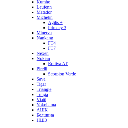
Kumho
Laufenn
Matador
Michelin
Agilis +
Primacy 3
Minerva
Nankang
FT4
FT7
Nexen
Nokian
Rotiiva AT
Pirelli
Scorpion Verde
Sava
Tigar
Triangle
Tunga
Viatti
Yokohama
АШК
Белшина
НШЗ