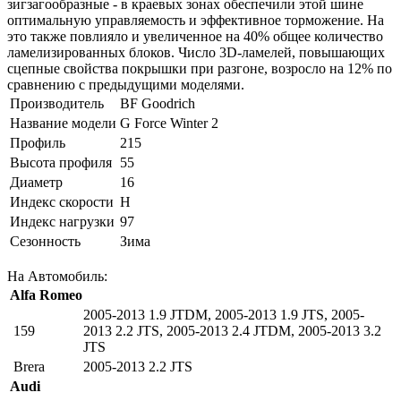
зигзагообразные - в краевых зонах обеспечили этой шине
оптимальную управляемость и эффективное торможение. На
это также повлияло и увеличенное на 40% общее количество
ламелизированных блоков. Число 3D-ламелей, повышающих
сцепные свойства покрышки при разгоне, возросло на 12% по
сравнению с предыдущими моделями.
Производитель
BF Goodrich
Название модели
G Force Winter 2
Профиль
215
Высота профиля
55
Диаметр
16
Индекс скорости
H
Индекс нагрузки
97
Сезонность
Зима
На Автомобиль:
Alfa Romeo
2005-2013 1.9 JTDM
,
2005-2013 1.9 JTS
,
2005-
159
2013 2.2 JTS
,
2005-2013 2.4 JTDM
,
2005-2013 3.2
JTS
Brera
2005-2013 2.2 JTS
Audi