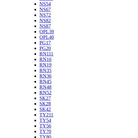
NS54
NS67
NS72
NS82
NS87
OPL39
OPL40
PG17
PG20
RN111
RN16
RN19
RN35
RN36
RN45
RN48
RN52
SK27
SK28
SK42
TY211
TY54
TY56
TY70
TY80