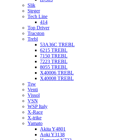
Slik
Steger
Tech Line
414
Top Driver
Tracston
Trebl
53A36C TREBL
6215 TREBL
7150 TREBL
7223 TREBL
8055 TREBL
X40006 TREBL
X40008 TREBL
Tsw
Venti
Vissol
VSN
WSP Italy
X-Race
X-trike
Yamato
Akita Y4801
Aoki Y3138