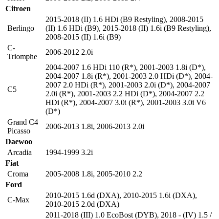
Citroen
2015-2018 (II) 1.6 HDi (B9 Restyling)
,
2008-2015
Berlingo
(II) 1.6 HDi (В9)
,
2015-2018 (II) 1.6i (B9 Restyling)
,
2008-2015 (II) 1.6i (В9)
C-
2006-2012 2.0i
Triomphe
2004-2007 1.6 HDi 110 (R*)
,
2001-2003 1.8i (D*)
,
2004-2007 1.8i (R*)
,
2001-2003 2.0 HDi (D*)
,
2004-
2007 2.0 HDi (R*)
,
2001-2003 2.0i (D*)
,
2004-2007
C5
2.0i (R*)
,
2001-2003 2.2 HDi (D*)
,
2004-2007 2.2
HDi (R*)
,
2004-2007 3.0i (R*)
,
2001-2003 3.0i V6
(D*)
Grand C4
2006-2013 1.8i
,
2006-2013 2.0i
Picasso
Daewoo
Arcadia
1994-1999 3.2i
Fiat
Croma
2005-2008 1.8i
,
2005-2010 2.2
Ford
2010-2015 1.6d (DXA)
,
2010-2015 1.6i (DXA)
,
C-Max
2010-2015 2.0d (DXA)
2011-2018 (III) 1.0 EcoBost (DYB)
,
2018 - (IV) 1.5 /