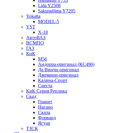
Hamaguti Y733
Lida Y2508
Sakuradjima Y7205
Yokatta
MODEL-5
YST
X-18
АвтоВАЗ
ВСМПО
ГАЗ
КиК
M56
Андорра-оригинал (КС496)
Да Винчи-оригинал
Джемини-оригинал
Калина-Спорт
Сиеста
КиК Серия Реплика
Скад
Гранит
Нагано
Скала
Форвард
Ягуар
ТЗСК