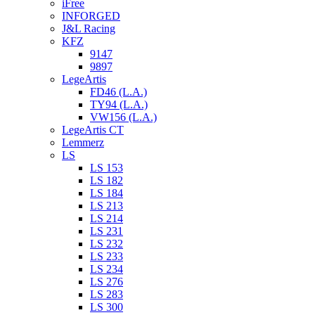
iFree
INFORGED
J&L Racing
KFZ
9147
9897
LegeArtis
FD46 (L.A.)
TY94 (L.A.)
VW156 (L.A.)
LegeArtis CT
Lemmerz
LS
LS 153
LS 182
LS 184
LS 213
LS 214
LS 231
LS 232
LS 233
LS 234
LS 276
LS 283
LS 300