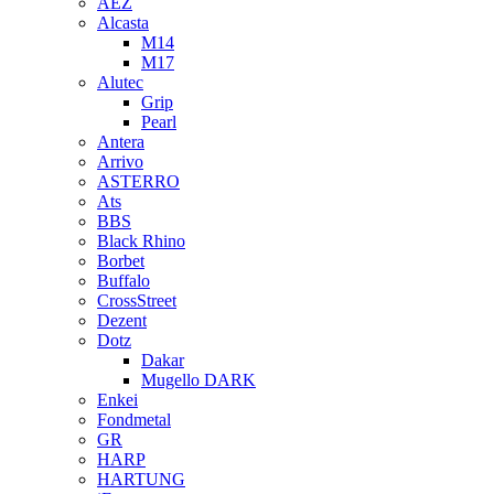
AEZ
Alcasta
M14
M17
Alutec
Grip
Pearl
Antera
Arrivo
ASTERRO
Ats
BBS
Black Rhino
Borbet
Buffalo
CrossStreet
Dezent
Dotz
Dakar
Mugello DARK
Enkei
Fondmetal
GR
HARP
HARTUNG