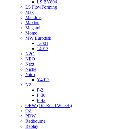
LS BY804
LS FlowForming
Mak
Mandrus
Maxion
Megami
Momo
MW Eurodisk
13001
14013
N2O
NEO
Next
Niche
Nitro
Y4917
NZ
F-2
F-30
F-42
ORW (Off Road Wheels)
OZ
PDW
Redbourne
Replay