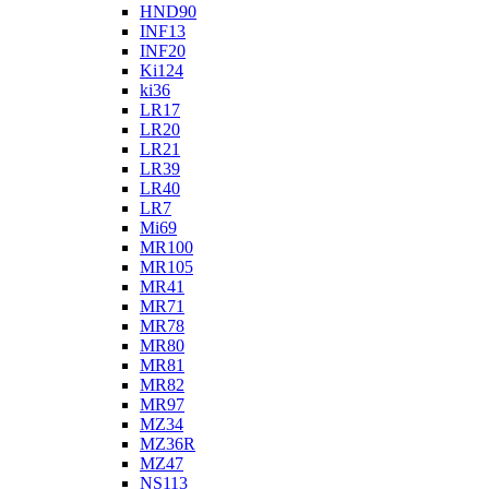
HND90
INF13
INF20
Ki124
ki36
LR17
LR20
LR21
LR39
LR40
LR7
Mi69
MR100
MR105
MR41
MR71
MR78
MR80
MR81
MR82
MR97
MZ34
MZ36R
MZ47
NS113