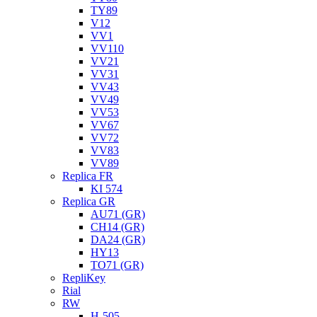
TY89
V12
VV1
VV110
VV21
VV31
VV43
VV49
VV53
VV67
VV72
VV83
VV89
Replica FR
KI 574
Replica GR
AU71 (GR)
CH14 (GR)
DA24 (GR)
HY13
TO71 (GR)
RepliKey
Rial
RW
H-505