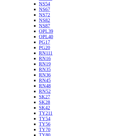
NS54
NS67
NS72
NS82
NS87
OPL39
OPL40
PG17
PG20
RN111
RN16
RN19
RN35
RN36
RN45
RN48
RN52
SK27
SK28
SK42
TY211
TY54
TY56
TY70
TY80