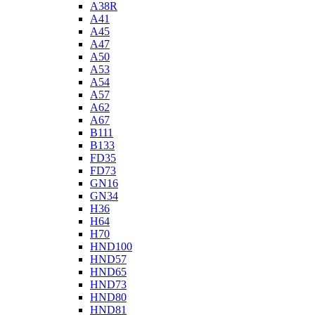
A38R
A41
A45
A47
A50
A53
A54
A57
A62
A67
B111
B133
FD35
FD73
GN16
GN34
H36
H64
H70
HND100
HND57
HND65
HND73
HND80
HND81