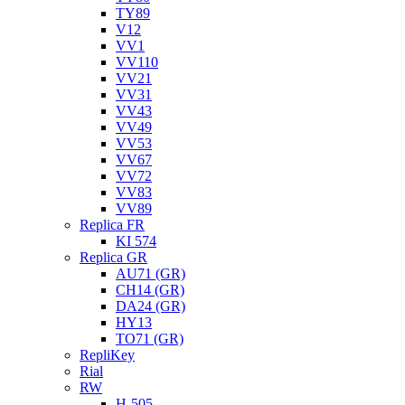
TY89
V12
VV1
VV110
VV21
VV31
VV43
VV49
VV53
VV67
VV72
VV83
VV89
Replica FR
KI 574
Replica GR
AU71 (GR)
CH14 (GR)
DA24 (GR)
HY13
TO71 (GR)
RepliKey
Rial
RW
H-505