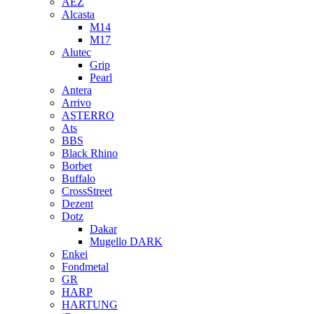
AEZ
Alcasta
M14
M17
Alutec
Grip
Pearl
Antera
Arrivo
ASTERRO
Ats
BBS
Black Rhino
Borbet
Buffalo
CrossStreet
Dezent
Dotz
Dakar
Mugello DARK
Enkei
Fondmetal
GR
HARP
HARTUNG