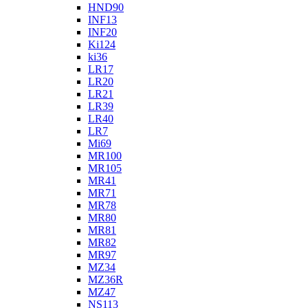
HND90
INF13
INF20
Ki124
ki36
LR17
LR20
LR21
LR39
LR40
LR7
Mi69
MR100
MR105
MR41
MR71
MR78
MR80
MR81
MR82
MR97
MZ34
MZ36R
MZ47
NS113