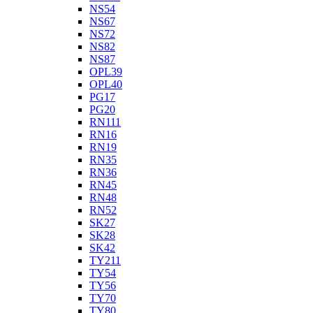
NS54
NS67
NS72
NS82
NS87
OPL39
OPL40
PG17
PG20
RN111
RN16
RN19
RN35
RN36
RN45
RN48
RN52
SK27
SK28
SK42
TY211
TY54
TY56
TY70
TY80