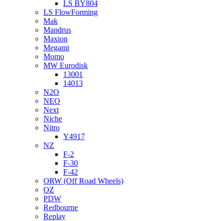
LS BY804
LS FlowForming
Mak
Mandrus
Maxion
Megami
Momo
MW Eurodisk
13001
14013
N2O
NEO
Next
Niche
Nitro
Y4917
NZ
F-2
F-30
F-42
ORW (Off Road Wheels)
OZ
PDW
Redbourne
Replay