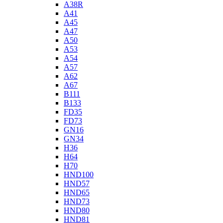
A38R
A41
A45
A47
A50
A53
A54
A57
A62
A67
B111
B133
FD35
FD73
GN16
GN34
H36
H64
H70
HND100
HND57
HND65
HND73
HND80
HND81