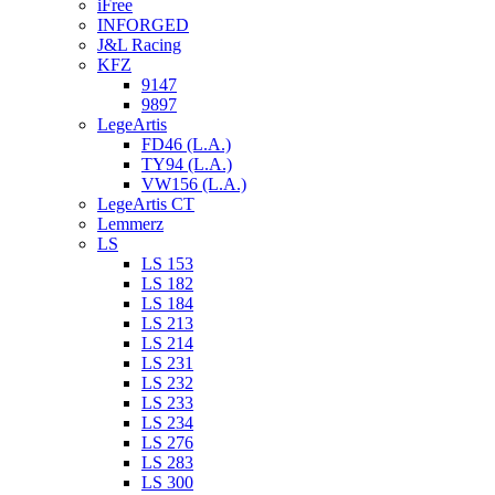
iFree
INFORGED
J&L Racing
KFZ
9147
9897
LegeArtis
FD46 (L.A.)
TY94 (L.A.)
VW156 (L.A.)
LegeArtis CT
Lemmerz
LS
LS 153
LS 182
LS 184
LS 213
LS 214
LS 231
LS 232
LS 233
LS 234
LS 276
LS 283
LS 300