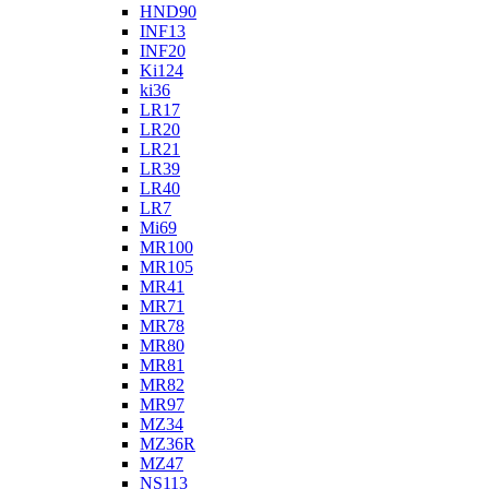
HND90
INF13
INF20
Ki124
ki36
LR17
LR20
LR21
LR39
LR40
LR7
Mi69
MR100
MR105
MR41
MR71
MR78
MR80
MR81
MR82
MR97
MZ34
MZ36R
MZ47
NS113