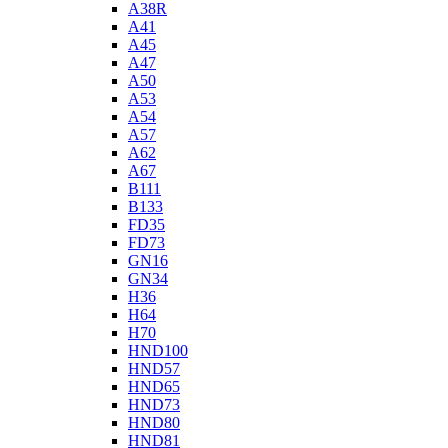
A38R
A41
A45
A47
A50
A53
A54
A57
A62
A67
B111
B133
FD35
FD73
GN16
GN34
H36
H64
H70
HND100
HND57
HND65
HND73
HND80
HND81