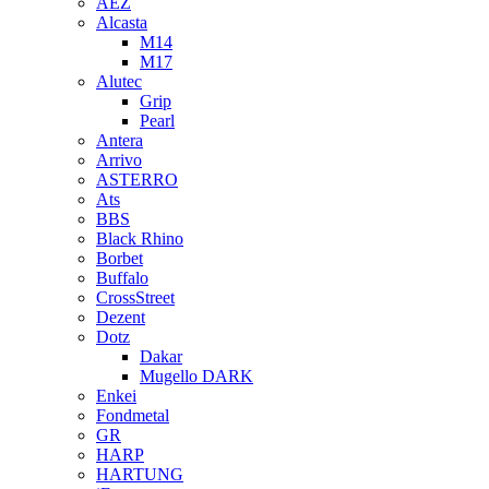
AEZ
Alcasta
M14
M17
Alutec
Grip
Pearl
Antera
Arrivo
ASTERRO
Ats
BBS
Black Rhino
Borbet
Buffalo
CrossStreet
Dezent
Dotz
Dakar
Mugello DARK
Enkei
Fondmetal
GR
HARP
HARTUNG