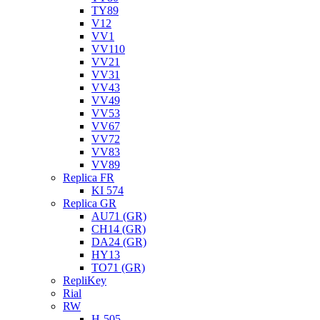
TY89
V12
VV1
VV110
VV21
VV31
VV43
VV49
VV53
VV67
VV72
VV83
VV89
Replica FR
KI 574
Replica GR
AU71 (GR)
CH14 (GR)
DA24 (GR)
HY13
TO71 (GR)
RepliKey
Rial
RW
H-505