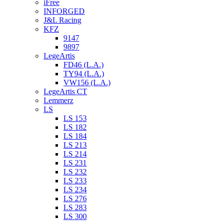
iFree
INFORGED
J&L Racing
KFZ
9147
9897
LegeArtis
FD46 (L.A.)
TY94 (L.A.)
VW156 (L.A.)
LegeArtis CT
Lemmerz
LS
LS 153
LS 182
LS 184
LS 213
LS 214
LS 231
LS 232
LS 233
LS 234
LS 276
LS 283
LS 300