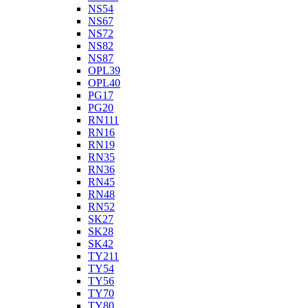
NS54
NS67
NS72
NS82
NS87
OPL39
OPL40
PG17
PG20
RN111
RN16
RN19
RN35
RN36
RN45
RN48
RN52
SK27
SK28
SK42
TY211
TY54
TY56
TY70
TY80