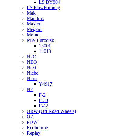
LS BY804
LS FlowForming
Mak
Mandrus
Maxion
Megami
Momo
MW Eurodisk
13001
14013
N2O
NEO
Next
Niche
Nitro
Y4917
NZ
F-2
F-30
F-42
ORW (Off Road Wheels)
OZ
PDW
Redbourne
Replay