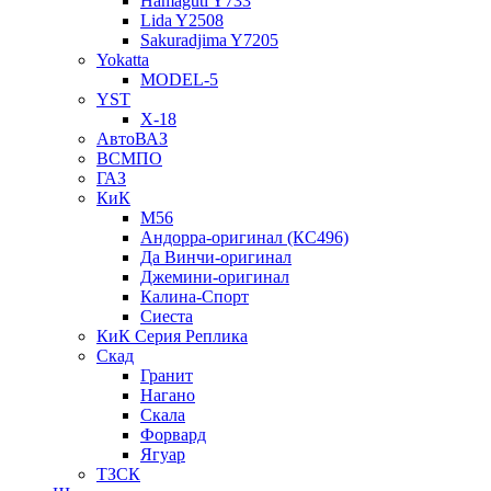
Hamaguti Y733
Lida Y2508
Sakuradjima Y7205
Yokatta
MODEL-5
YST
X-18
АвтоВАЗ
ВСМПО
ГАЗ
КиК
M56
Андорра-оригинал (КС496)
Да Винчи-оригинал
Джемини-оригинал
Калина-Спорт
Сиеста
КиК Серия Реплика
Скад
Гранит
Нагано
Скала
Форвард
Ягуар
ТЗСК