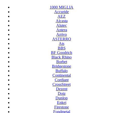
1000 MIGLIA
Accuride
AEZ
Alcasta
Alutec
Antera
Arrivo
ASTERRO
Ats
BBS
BF Goodrich
Black Rhino
Borbet
Bridgestone
Buffalo
Continental
Cordiant
CrossStreet
Dezent
Dotz
Dunlop
Enkei
Firestone
Fondmetal