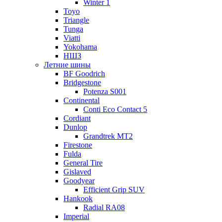
Winter 1
Toyo
Triangle
Tunga
Viatti
Yokohama
НШЗ
Летние шины
BF Goodrich
Bridgestone
Potenza S001
Continental
Conti Eco Contact 5
Cordiant
Dunlop
Grandtrek MT2
Firestone
Fulda
General Tire
Gislaved
Goodyear
Efficient Grip SUV
Hankook
Radial RA08
Imperial