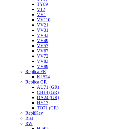
TY89
V12
VV1
VV110
VV21
VV31
VV43
VV49
VV53
VV67
VV72
VV83
VV89
Replica FR
KI 574
Replica GR
AU71 (GR)
CH14 (GR)
DA24 (GR)
HY13
TO71 (GR)
RepliKey
Rial
RW
H-505