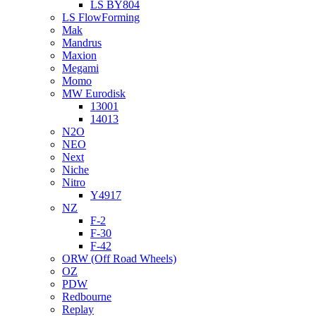
LS BY804
LS FlowForming
Mak
Mandrus
Maxion
Megami
Momo
MW Eurodisk
13001
14013
N2O
NEO
Next
Niche
Nitro
Y4917
NZ
F-2
F-30
F-42
ORW (Off Road Wheels)
OZ
PDW
Redbourne
Replay