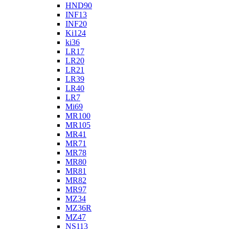
HND90
INF13
INF20
Ki124
ki36
LR17
LR20
LR21
LR39
LR40
LR7
Mi69
MR100
MR105
MR41
MR71
MR78
MR80
MR81
MR82
MR97
MZ34
MZ36R
MZ47
NS113