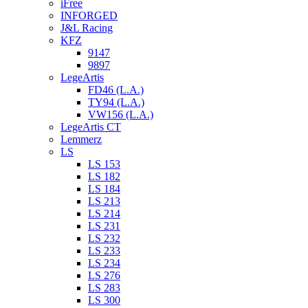
iFree
INFORGED
J&L Racing
KFZ
9147
9897
LegeArtis
FD46 (L.A.)
TY94 (L.A.)
VW156 (L.A.)
LegeArtis CT
Lemmerz
LS
LS 153
LS 182
LS 184
LS 213
LS 214
LS 231
LS 232
LS 233
LS 234
LS 276
LS 283
LS 300