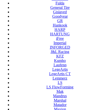
Fulda
General Tire
Gislaved
Goodyear
GR
Hankook
HARP
HARTUNG
iFree
Imperial
INFORGED
J&L Racing
KFZ
Kumho
Laufenn
LegeArtis
LegeArtis CT
Lemmerz
LS
LS FlowForming
Mak
Mandrus
Marshal
Matador
Maxion