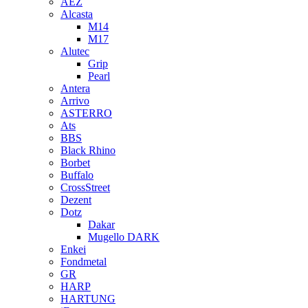
AEZ
Alcasta
M14
M17
Alutec
Grip
Pearl
Antera
Arrivo
ASTERRO
Ats
BBS
Black Rhino
Borbet
Buffalo
CrossStreet
Dezent
Dotz
Dakar
Mugello DARK
Enkei
Fondmetal
GR
HARP
HARTUNG