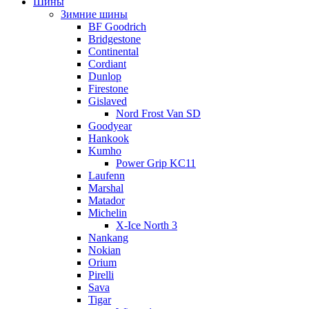
Шины
Зимние шины
BF Goodrich
Bridgestone
Continental
Cordiant
Dunlop
Firestone
Gislaved
Nord Frost Van SD
Goodyear
Hankook
Kumho
Power Grip KC11
Laufenn
Marshal
Matador
Michelin
X-Ice North 3
Nankang
Nokian
Orium
Pirelli
Sava
Tigar