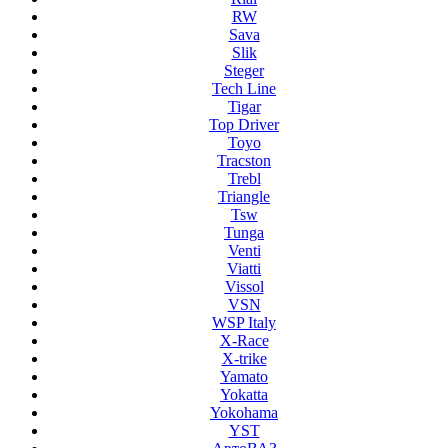
RW
Sava
Slik
Steger
Tech Line
Tigar
Top Driver
Toyo
Tracston
Trebl
Triangle
Tsw
Tunga
Venti
Viatti
Vissol
VSN
WSP Italy
X-Race
X-trike
Yamato
Yokatta
Yokohama
YST