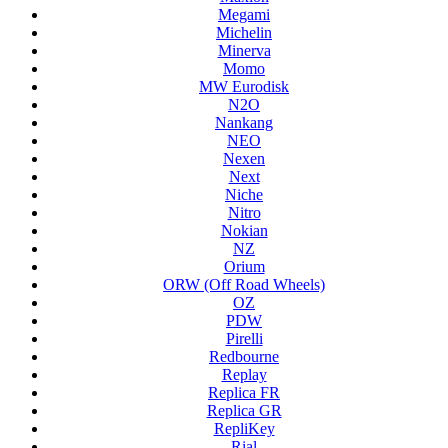
Megami
Michelin
Minerva
Momo
MW Eurodisk
N2O
Nankang
NEO
Nexen
Next
Niche
Nitro
Nokian
NZ
Orium
ORW (Off Road Wheels)
OZ
PDW
Pirelli
Redbourne
Replay
Replica FR
Replica GR
RepliKey
Rial