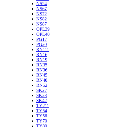
NS54
NS67
NS72
NS82
NS87
OPL39
OPL40
PG17
PG20
RN111
RN16
RN19
RN35
RN36
RN45
RN48
RN52
SK27
SK28
SK42
TY211
TY54
TY56
TY70
TY80