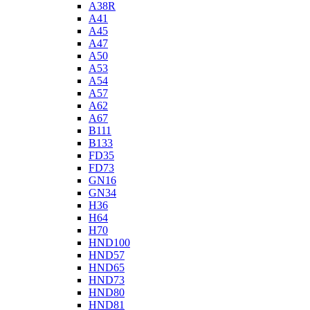
A38R
A41
A45
A47
A50
A53
A54
A57
A62
A67
B111
B133
FD35
FD73
GN16
GN34
H36
H64
H70
HND100
HND57
HND65
HND73
HND80
HND81