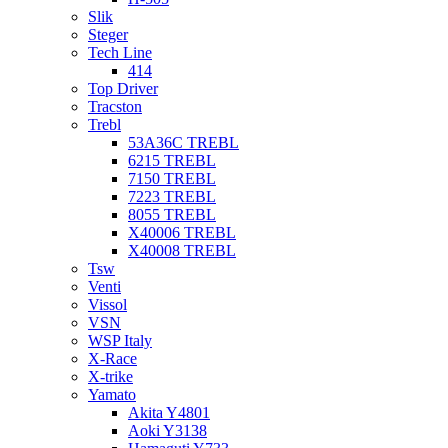
Slik
Steger
Tech Line
414
Top Driver
Tracston
Trebl
53A36C TREBL
6215 TREBL
7150 TREBL
7223 TREBL
8055 TREBL
X40006 TREBL
X40008 TREBL
Tsw
Venti
Vissol
VSN
WSP Italy
X-Race
X-trike
Yamato
Akita Y4801
Aoki Y3138