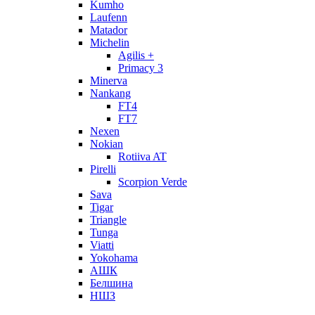
Kumho
Laufenn
Matador
Michelin
Agilis +
Primacy 3
Minerva
Nankang
FT4
FT7
Nexen
Nokian
Rotiiva AT
Pirelli
Scorpion Verde
Sava
Tigar
Triangle
Tunga
Viatti
Yokohama
АШК
Белшина
НШЗ