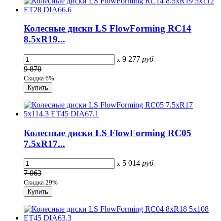
Колесные диски LS FlowForming RC14
8.5xR19...
9 277
руб
x
9 870
Скидка 6%
Колесные диски LS FlowForming RC05
7.5xR17...
5 014
руб
x
7 063
Скидка 29%