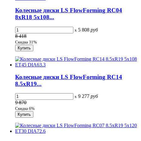
Колесные диски LS FlowForming RC04
8xR18 5x108...
5 808
руб
x
8 418
Скидка 31%
Колесные диски LS FlowForming RC14
8.5xR19...
9 277
руб
x
9 870
Скидка 6%