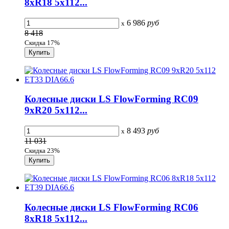
8xR18 5x112...
6 986
руб
x
8 418
Скидка 17%
Колесные диски LS FlowForming RC09
9xR20 5x112...
8 493
руб
x
11 031
Скидка 23%
Колесные диски LS FlowForming RC06
8xR18 5x112...