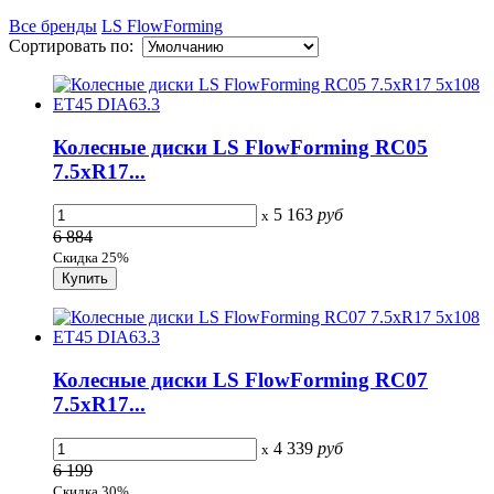
Все бренды
LS FlowForming
Сортировать по:
Колесные диски LS FlowForming RC05
7.5xR17...
5 163
руб
x
6 884
Скидка 25%
Колесные диски LS FlowForming RC07
7.5xR17...
4 339
руб
x
6 199
Скидка 30%