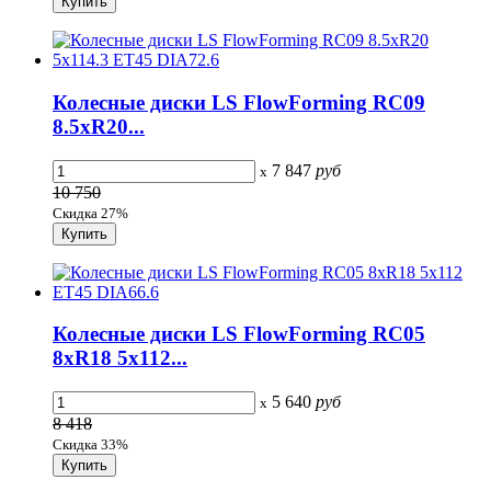
Колесные диски LS FlowForming RC09
8.5xR20...
7 847
руб
x
10 750
Скидка 27%
Колесные диски LS FlowForming RC05
8xR18 5x112...
5 640
руб
x
8 418
Скидка 33%