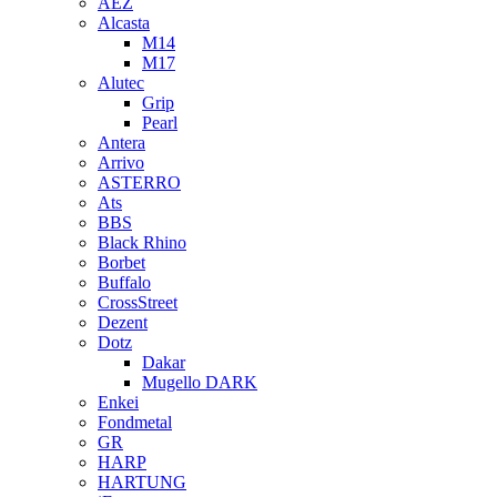
AEZ
Alcasta
M14
M17
Alutec
Grip
Pearl
Antera
Arrivo
ASTERRO
Ats
BBS
Black Rhino
Borbet
Buffalo
CrossStreet
Dezent
Dotz
Dakar
Mugello DARK
Enkei
Fondmetal
GR
HARP
HARTUNG