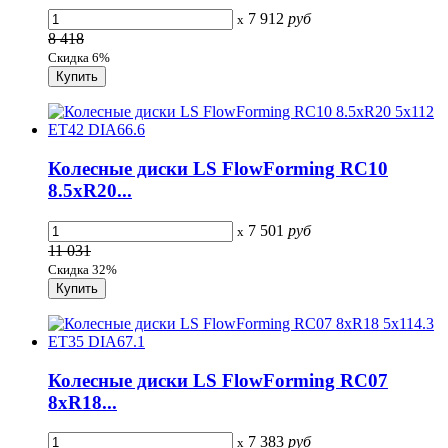
7 912
руб
x
8 418
Скидка 6%
Колесные диски LS FlowForming RC10
8.5xR20...
7 501
руб
x
11 031
Скидка 32%
Колесные диски LS FlowForming RC07
8xR18...
7 383
руб
x