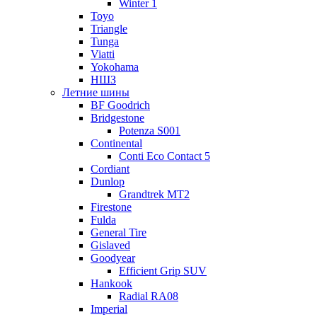
Winter 1
Toyo
Triangle
Tunga
Viatti
Yokohama
НШЗ
Летние шины
BF Goodrich
Bridgestone
Potenza S001
Continental
Conti Eco Contact 5
Cordiant
Dunlop
Grandtrek MT2
Firestone
Fulda
General Tire
Gislaved
Goodyear
Efficient Grip SUV
Hankook
Radial RA08
Imperial