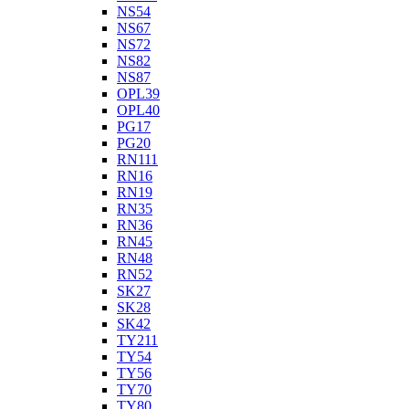
NS54
NS67
NS72
NS82
NS87
OPL39
OPL40
PG17
PG20
RN111
RN16
RN19
RN35
RN36
RN45
RN48
RN52
SK27
SK28
SK42
TY211
TY54
TY56
TY70
TY80