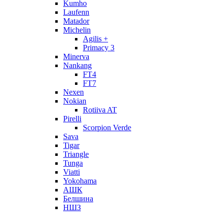
Kumho
Laufenn
Matador
Michelin
Agilis +
Primacy 3
Minerva
Nankang
FT4
FT7
Nexen
Nokian
Rotiiva AT
Pirelli
Scorpion Verde
Sava
Tigar
Triangle
Tunga
Viatti
Yokohama
АШК
Белшина
НШЗ