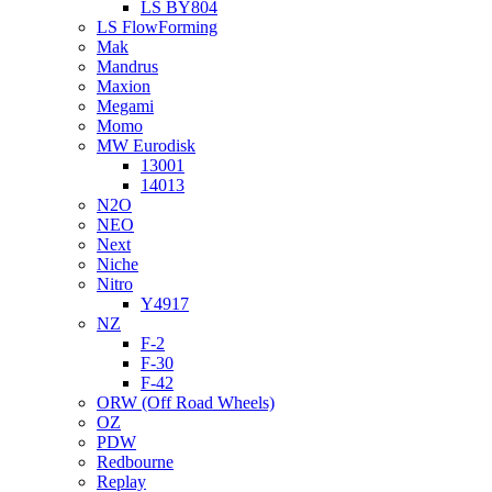
LS BY804
LS FlowForming
Mak
Mandrus
Maxion
Megami
Momo
MW Eurodisk
13001
14013
N2O
NEO
Next
Niche
Nitro
Y4917
NZ
F-2
F-30
F-42
ORW (Off Road Wheels)
OZ
PDW
Redbourne
Replay