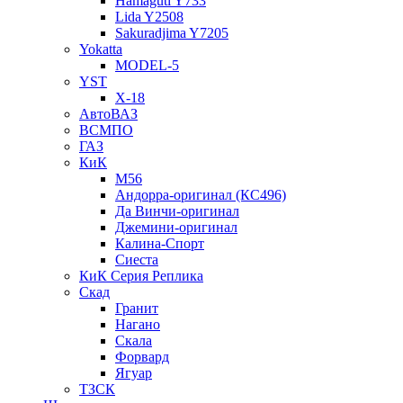
Hamaguti Y733
Lida Y2508
Sakuradjima Y7205
Yokatta
MODEL-5
YST
X-18
АвтоВАЗ
ВСМПО
ГАЗ
КиК
M56
Андорра-оригинал (КС496)
Да Винчи-оригинал
Джемини-оригинал
Калина-Спорт
Сиеста
КиК Серия Реплика
Скад
Гранит
Нагано
Скала
Форвард
Ягуар
ТЗСК