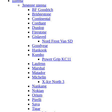
Шины
Зимние шины
BF Goodrich
Bridgestone
Continental
Cordiant
Dunlop
Firestone
Gislaved
Nord Frost Van SD
Goodyear
Hankook
Kumho
Power Grip KC11
Laufenn
Marshal
Matador
Michelin
X-Ice North 3
Nankang
Nokian
Orium
Pirelli
Sava
Tigar