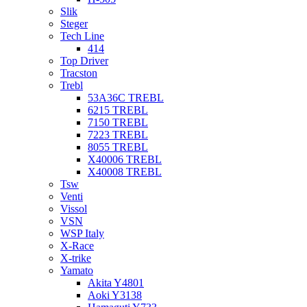
Slik
Steger
Tech Line
414
Top Driver
Tracston
Trebl
53A36C TREBL
6215 TREBL
7150 TREBL
7223 TREBL
8055 TREBL
X40006 TREBL
X40008 TREBL
Tsw
Venti
Vissol
VSN
WSP Italy
X-Race
X-trike
Yamato
Akita Y4801
Aoki Y3138