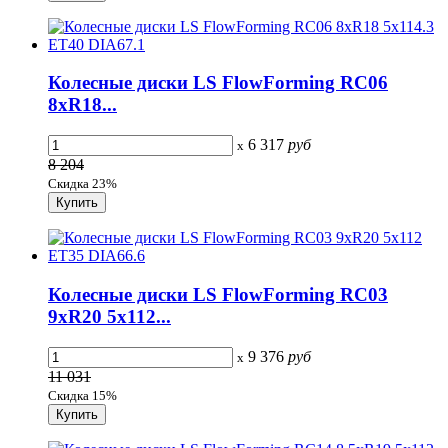
Колесные диски LS FlowForming RC06
8xR18...
6 317
руб
x
8 204
Скидка 23%
Колесные диски LS FlowForming RC03
9xR20 5x112...
9 376
руб
x
11 031
Скидка 15%