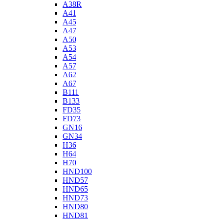
A38R
A41
A45
A47
A50
A53
A54
A57
A62
A67
B111
B133
FD35
FD73
GN16
GN34
H36
H64
H70
HND100
HND57
HND65
HND73
HND80
HND81