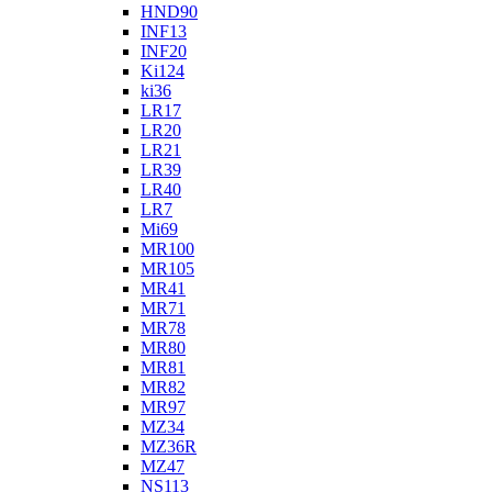
HND90
INF13
INF20
Ki124
ki36
LR17
LR20
LR21
LR39
LR40
LR7
Mi69
MR100
MR105
MR41
MR71
MR78
MR80
MR81
MR82
MR97
MZ34
MZ36R
MZ47
NS113