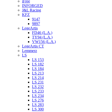
iFree
INFORGED
J&L Racing
KFZ
9147
9897
LegeArtis
FD46 (L.A.)
TY94 (L.A.)
VW156 (L.A.)
LegeArtis CT
Lemmerz
LS
LS 153
LS 182
LS 184
LS 213
LS 214
LS 231
LS 232
LS 233
LS 234
LS 276
LS 283
LS 300