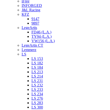
iFree
INFORGED
J&L Racing
KFZ
9147
9897
LegeArtis
FD46 (L.A.)
TY94 (L.A.)
VW156 (L.A.)
LegeArtis CT
Lemmerz
LS
LS 153
LS 182
LS 184
LS 213
LS 214
LS 231
LS 232
LS 233
LS 234
LS 276
LS 283
LS 300