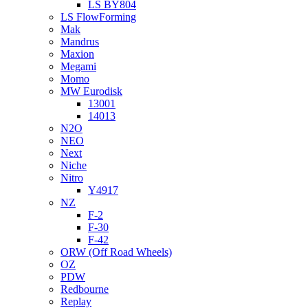
LS BY804
LS FlowForming
Mak
Mandrus
Maxion
Megami
Momo
MW Eurodisk
13001
14013
N2O
NEO
Next
Niche
Nitro
Y4917
NZ
F-2
F-30
F-42
ORW (Off Road Wheels)
OZ
PDW
Redbourne
Replay