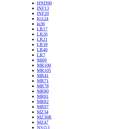
HND90
INF13
INF20
Ki124
ki36
LR17
LR20
LR21
LR39
LR40
LR7
Mi69
MR100
MR105
MR41
MR71
MR78
MR80
MR81
MR82
MR97
MZ34
MZ36R
MZ47
NS113