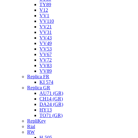
TY89
V12
VV1
VV110
VV21
VV31
VV43
VV49
VV53
VV67
VV72
VV83
VV89
Replica FR
KI 574
Replica GR
AU71 (GR)
CH14 (GR)
DA24 (GR)
HY13
TO71 (GR)
RepliKey
Rial
RW
H-505