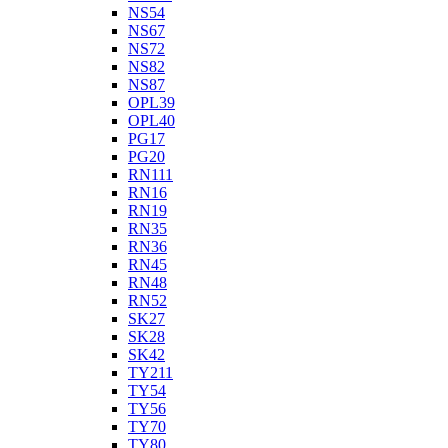
NS54
NS67
NS72
NS82
NS87
OPL39
OPL40
PG17
PG20
RN111
RN16
RN19
RN35
RN36
RN45
RN48
RN52
SK27
SK28
SK42
TY211
TY54
TY56
TY70
TY80