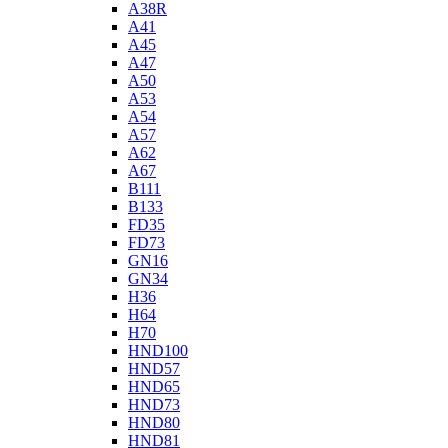
A38R
A41
A45
A47
A50
A53
A54
A57
A62
A67
B111
B133
FD35
FD73
GN16
GN34
H36
H64
H70
HND100
HND57
HND65
HND73
HND80
HND81