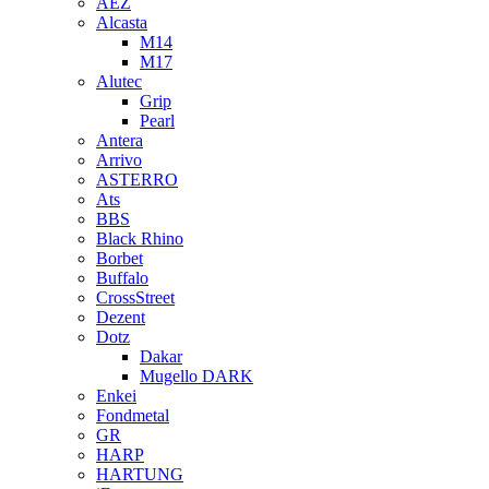
AEZ
Alcasta
M14
M17
Alutec
Grip
Pearl
Antera
Arrivo
ASTERRO
Ats
BBS
Black Rhino
Borbet
Buffalo
CrossStreet
Dezent
Dotz
Dakar
Mugello DARK
Enkei
Fondmetal
GR
HARP
HARTUNG