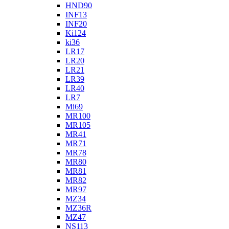
HND90
INF13
INF20
Ki124
ki36
LR17
LR20
LR21
LR39
LR40
LR7
Mi69
MR100
MR105
MR41
MR71
MR78
MR80
MR81
MR82
MR97
MZ34
MZ36R
MZ47
NS113