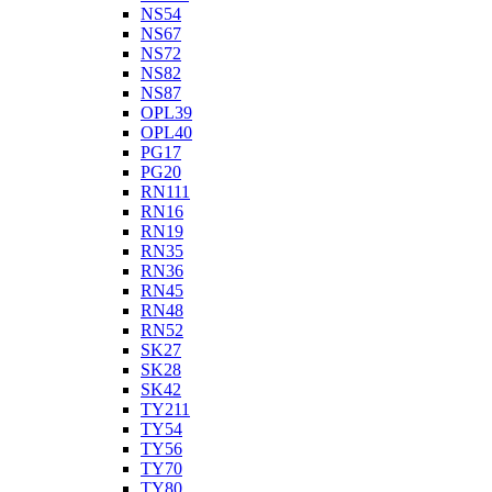
NS54
NS67
NS72
NS82
NS87
OPL39
OPL40
PG17
PG20
RN111
RN16
RN19
RN35
RN36
RN45
RN48
RN52
SK27
SK28
SK42
TY211
TY54
TY56
TY70
TY80