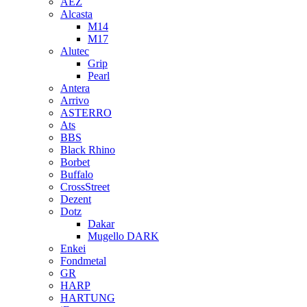
AEZ
Alcasta
M14
M17
Alutec
Grip
Pearl
Antera
Arrivo
ASTERRO
Ats
BBS
Black Rhino
Borbet
Buffalo
CrossStreet
Dezent
Dotz
Dakar
Mugello DARK
Enkei
Fondmetal
GR
HARP
HARTUNG