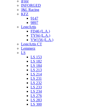
iFree
INFORGED
J&L Racing
KFZ
9147
9897
LegeArtis
FD46 (L.A.)
TY94 (L.A.)
VW156 (L.A.)
LegeArtis CT
Lemmerz
LS
LS 153
LS 182
LS 184
LS 213
LS 214
LS 231
LS 232
LS 233
LS 234
LS 276
LS 283
LS 300