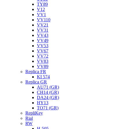
TY89
V12
VV1
VV110
VV21
VV31
VV43
VV49
VV53
VV67
VV72
VV83
VV89
Replica FR
KI 574
Replica GR
AU71 (GR)
CH14 (GR)
DA24 (GR)
HY13
TO71 (GR)
RepliKey
Rial
RW
H-505