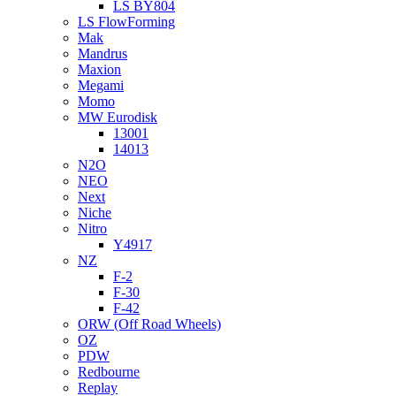
LS BY804
LS FlowForming
Mak
Mandrus
Maxion
Megami
Momo
MW Eurodisk
13001
14013
N2O
NEO
Next
Niche
Nitro
Y4917
NZ
F-2
F-30
F-42
ORW (Off Road Wheels)
OZ
PDW
Redbourne
Replay