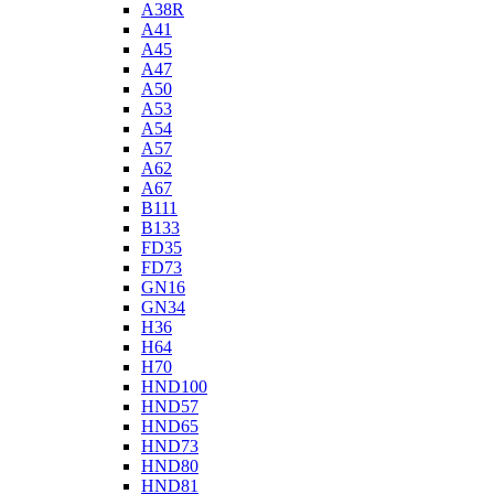
A38R
A41
A45
A47
A50
A53
A54
A57
A62
A67
B111
B133
FD35
FD73
GN16
GN34
H36
H64
H70
HND100
HND57
HND65
HND73
HND80
HND81