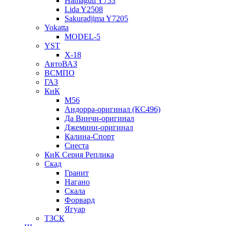
Hamaguti Y733
Lida Y2508
Sakuradjima Y7205
Yokatta
MODEL-5
YST
X-18
АвтоВАЗ
ВСМПО
ГАЗ
КиК
M56
Андорра-оригинал (КС496)
Да Винчи-оригинал
Джемини-оригинал
Калина-Спорт
Сиеста
КиК Серия Реплика
Скад
Гранит
Нагано
Скала
Форвард
Ягуар
ТЗСК