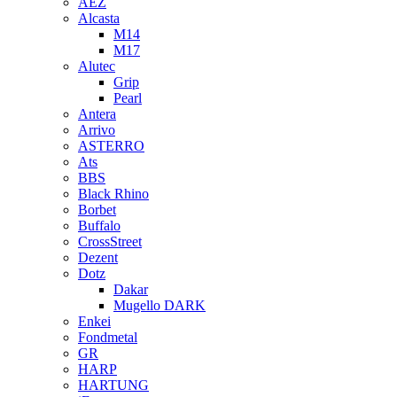
AEZ
Alcasta
M14
M17
Alutec
Grip
Pearl
Antera
Arrivo
ASTERRO
Ats
BBS
Black Rhino
Borbet
Buffalo
CrossStreet
Dezent
Dotz
Dakar
Mugello DARK
Enkei
Fondmetal
GR
HARP
HARTUNG