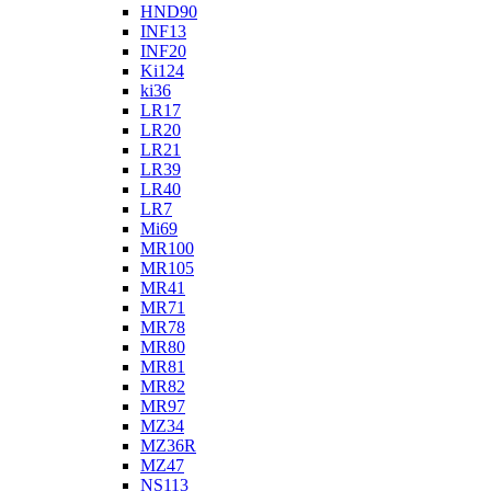
HND90
INF13
INF20
Ki124
ki36
LR17
LR20
LR21
LR39
LR40
LR7
Mi69
MR100
MR105
MR41
MR71
MR78
MR80
MR81
MR82
MR97
MZ34
MZ36R
MZ47
NS113