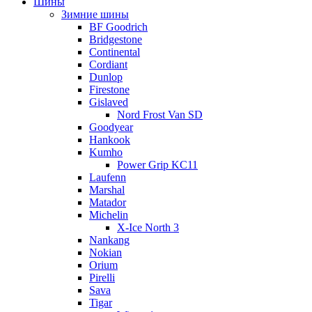
Шины
Зимние шины
BF Goodrich
Bridgestone
Continental
Cordiant
Dunlop
Firestone
Gislaved
Nord Frost Van SD
Goodyear
Hankook
Kumho
Power Grip KC11
Laufenn
Marshal
Matador
Michelin
X-Ice North 3
Nankang
Nokian
Orium
Pirelli
Sava
Tigar