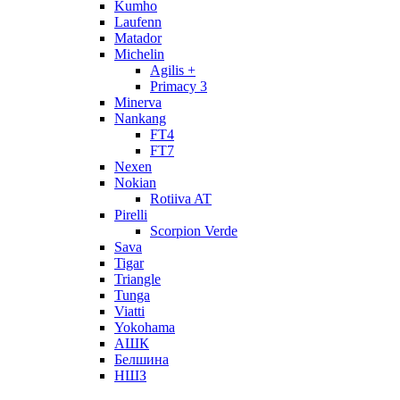
Kumho
Laufenn
Matador
Michelin
Agilis +
Primacy 3
Minerva
Nankang
FT4
FT7
Nexen
Nokian
Rotiiva AT
Pirelli
Scorpion Verde
Sava
Tigar
Triangle
Tunga
Viatti
Yokohama
АШК
Белшина
НШЗ