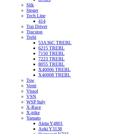
Slik
Steger
Tech Line
414
Top Driver
Tracston
Trebl
53A36C TREBL
6215 TREBL
7150 TREBL
7223 TREBL
8055 TREBL
X40006 TREBL
X40008 TREBL
Tsw
Venti
Vissol
VSN
WSP Italy
X-Race
X-trike
Yamato
Akita Y4801
Aoki Y3138