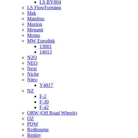
LS BY804
LS FlowForming
Mak
Mandrus
Maxion
Megami
Momo
MW Eurodisk
13001
14013
N2O
NEO
Next
Niche
Nitro
Y4917
NZ
F-2
F-30
F-42
ORW (Off Road Wheels)
OZ
PDW
Redbourne
Replay