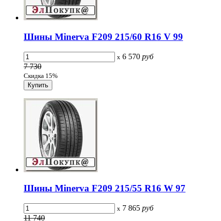
Шины Minerva F209 215/60 R16 V 99
6 570
руб
x
7 730
Скидка 15%
Шины Minerva F209 215/55 R16 W 97
7 865
руб
x
11 740