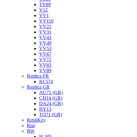
TY89
V12
VV1
VV110
VV21
VV31
VV43
VV49
VV53
VV67
VV72
VV83
VV89
Replica FR
KI 574
Replica GR
AU71 (GR)
CH14 (GR)
DA24 (GR)
HY13
TO71 (GR)
RepliKey
Rial
RW
H-505