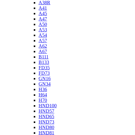
A38R
A41
A45
A47
A50
A53
A54
A57
A62
A67
B111
B133
FD35
FD73
GN16
GN34
H36
H64
H70
HND100
HND57
HND65
HND73
HND80
HND81