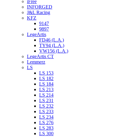
iFree
INFORGED
J&L Racing
KFZ
9147
9897
LegeArtis
FD46 (L.A.)
TY94 (L.A.)
VW156 (L.A.)
LegeArtis CT
Lemmerz
LS
LS 153
LS 182
LS 184
LS 213
LS 214
LS 231
LS 232
LS 233
LS 234
LS 276
LS 283
LS 300