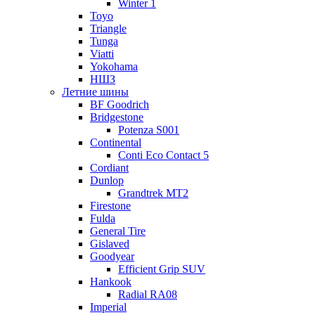
Winter 1
Toyo
Triangle
Tunga
Viatti
Yokohama
НШЗ
Летние шины
BF Goodrich
Bridgestone
Potenza S001
Continental
Conti Eco Contact 5
Cordiant
Dunlop
Grandtrek MT2
Firestone
Fulda
General Tire
Gislaved
Goodyear
Efficient Grip SUV
Hankook
Radial RA08
Imperial