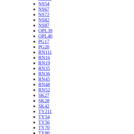
NS54
NS67
NS72
NS82
NS87
OPL39
OPL40
PG17
PG20
RN111
RN16
RN19
RN35
RN36
RN45
RN48
RN52
SK27
SK28
SK42
TY211
TY54
TY56
TY70
TY80