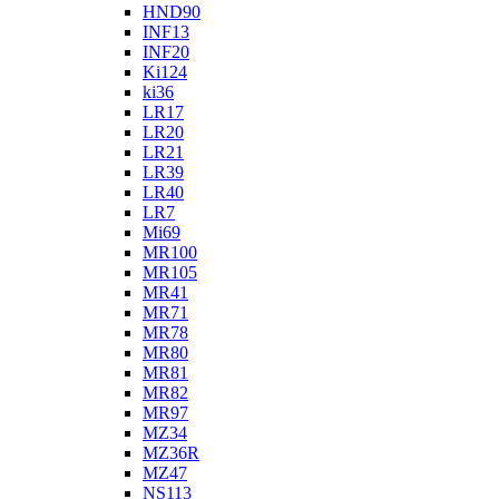
HND90
INF13
INF20
Ki124
ki36
LR17
LR20
LR21
LR39
LR40
LR7
Mi69
MR100
MR105
MR41
MR71
MR78
MR80
MR81
MR82
MR97
MZ34
MZ36R
MZ47
NS113