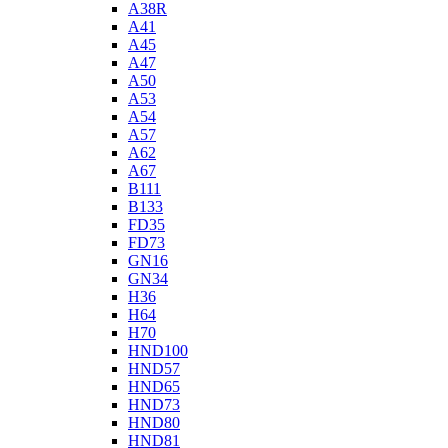
A38R
A41
A45
A47
A50
A53
A54
A57
A62
A67
B111
B133
FD35
FD73
GN16
GN34
H36
H64
H70
HND100
HND57
HND65
HND73
HND80
HND81