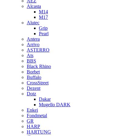
AEZ
Alcasta
M14
M17
Alutec
Grip
Pearl
Antera
Arrivo
ASTERRO
Ats
BBS
Black Rhino
Borbet
Buffalo
CrossStreet
Dezent
Dotz
Dakar
Mugello DARK
Enkei
Fondmetal
GR
HARP
HARTUNG