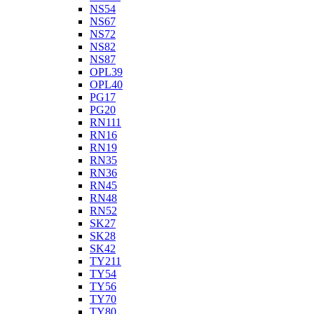
NS54
NS67
NS72
NS82
NS87
OPL39
OPL40
PG17
PG20
RN111
RN16
RN19
RN35
RN36
RN45
RN48
RN52
SK27
SK28
SK42
TY211
TY54
TY56
TY70
TY80