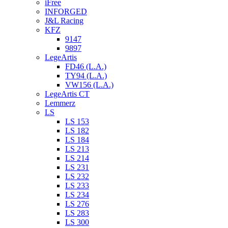
iFree
INFORGED
J&L Racing
KFZ
9147
9897
LegeArtis
FD46 (L.A.)
TY94 (L.A.)
VW156 (L.A.)
LegeArtis CT
Lemmerz
LS
LS 153
LS 182
LS 184
LS 213
LS 214
LS 231
LS 232
LS 233
LS 234
LS 276
LS 283
LS 300