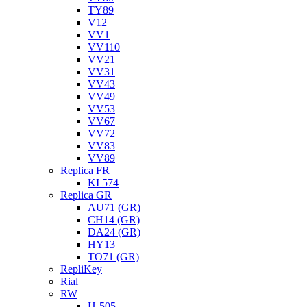
TY89
V12
VV1
VV110
VV21
VV31
VV43
VV49
VV53
VV67
VV72
VV83
VV89
Replica FR
KI 574
Replica GR
AU71 (GR)
CH14 (GR)
DA24 (GR)
HY13
TO71 (GR)
RepliKey
Rial
RW
H-505