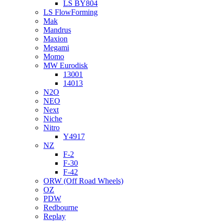
LS BY804
LS FlowForming
Mak
Mandrus
Maxion
Megami
Momo
MW Eurodisk
13001
14013
N2O
NEO
Next
Niche
Nitro
Y4917
NZ
F-2
F-30
F-42
ORW (Off Road Wheels)
OZ
PDW
Redbourne
Replay