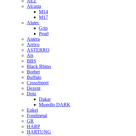
AEZ
Alcasta
M14
M17
Alutec
Grip
Pearl
Antera
Arrivo
ASTERRO
Ats
BBS
Black Rhino
Borbet
Buffalo
CrossStreet
Dezent
Dotz
Dakar
Mugello DARK
Enkei
Fondmetal
GR
HARP
HARTUNG