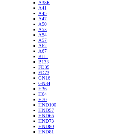
A38R
A41
A45
A47
A50
A53
A54
A57
A62
A67
B111
B133
FD35
FD73
GN16
GN34
H36
H64
H70
HND100
HND57
HND65
HND73
HND80
HND81