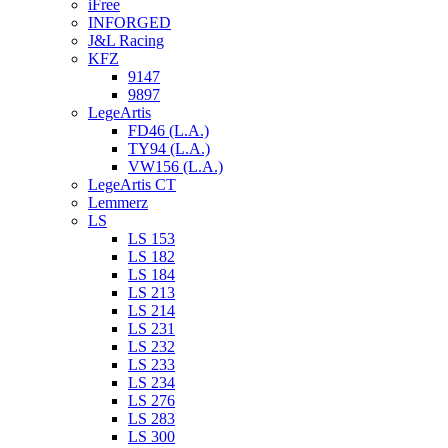
iFree
INFORGED
J&L Racing
KFZ
9147
9897
LegeArtis
FD46 (L.A.)
TY94 (L.A.)
VW156 (L.A.)
LegeArtis CT
Lemmerz
LS
LS 153
LS 182
LS 184
LS 213
LS 214
LS 231
LS 232
LS 233
LS 234
LS 276
LS 283
LS 300