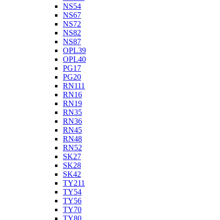
NS54
NS67
NS72
NS82
NS87
OPL39
OPL40
PG17
PG20
RN111
RN16
RN19
RN35
RN36
RN45
RN48
RN52
SK27
SK28
SK42
TY211
TY54
TY56
TY70
TY80