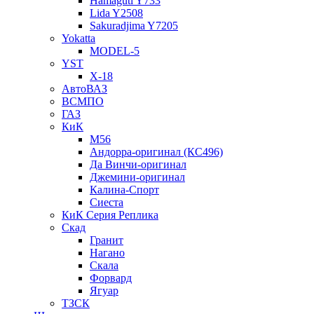
Hamaguti Y733
Lida Y2508
Sakuradjima Y7205
Yokatta
MODEL-5
YST
X-18
АвтоВАЗ
ВСМПО
ГАЗ
КиК
M56
Андорра-оригинал (КС496)
Да Винчи-оригинал
Джемини-оригинал
Калина-Спорт
Сиеста
КиК Серия Реплика
Скад
Гранит
Нагано
Скала
Форвард
Ягуар
ТЗСК