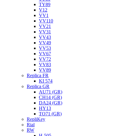
TY89
V12
VV1
VV110
VV21
VV31
VV43
VV49
VV53
VV67
VV72
VV83
VV89
Replica FR
KI 574
Replica GR
AU71 (GR)
CH14 (GR)
DA24 (GR)
HY13
TO71 (GR)
RepliKey
Rial
RW
H-505