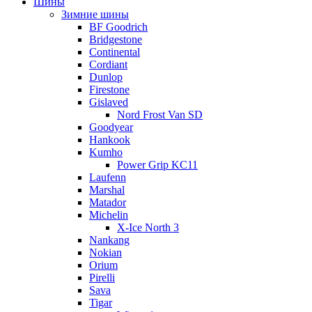
Шины
Зимние шины
BF Goodrich
Bridgestone
Continental
Cordiant
Dunlop
Firestone
Gislaved
Nord Frost Van SD
Goodyear
Hankook
Kumho
Power Grip KC11
Laufenn
Marshal
Matador
Michelin
X-Ice North 3
Nankang
Nokian
Orium
Pirelli
Sava
Tigar