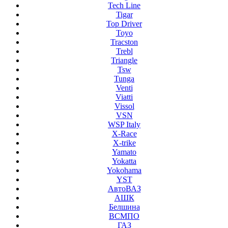
Tech Line
Tigar
Top Driver
Toyo
Tracston
Trebl
Triangle
Tsw
Tunga
Venti
Viatti
Vissol
VSN
WSP Italy
X-Race
X-trike
Yamato
Yokatta
Yokohama
YST
АвтоВАЗ
АШК
Белшина
ВСМПО
ГАЗ