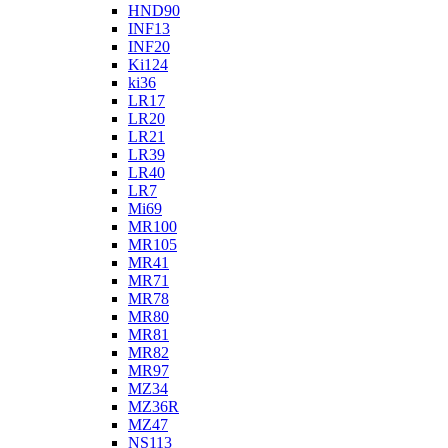
HND90
INF13
INF20
Ki124
ki36
LR17
LR20
LR21
LR39
LR40
LR7
Mi69
MR100
MR105
MR41
MR71
MR78
MR80
MR81
MR82
MR97
MZ34
MZ36R
MZ47
NS113