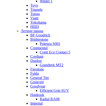
Winter 1
Toyo
Triangle
Tunga
Viatti
Yokohama
НШЗ
Летние шины
BF Goodrich
Bridgestone
Potenza S001
Continental
Conti Eco Contact 5
Cordiant
Dunlop
Grandtrek MT2
Firestone
Fulda
General Tire
Gislaved
Goodyear
Efficient Grip SUV
Hankook
Radial RA08
Imperial