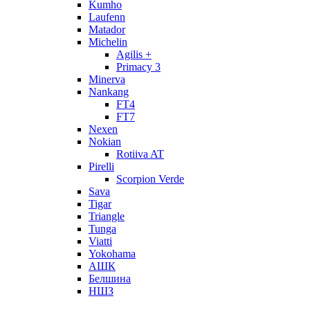
Kumho
Laufenn
Matador
Michelin
Agilis +
Primacy 3
Minerva
Nankang
FT4
FT7
Nexen
Nokian
Rotiiva AT
Pirelli
Scorpion Verde
Sava
Tigar
Triangle
Tunga
Viatti
Yokohama
АШК
Белшина
НШЗ