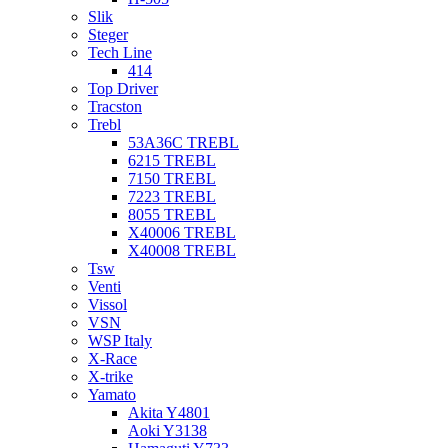
Slik
Steger
Tech Line
414
Top Driver
Tracston
Trebl
53A36C TREBL
6215 TREBL
7150 TREBL
7223 TREBL
8055 TREBL
X40006 TREBL
X40008 TREBL
Tsw
Venti
Vissol
VSN
WSP Italy
X-Race
X-trike
Yamato
Akita Y4801
Aoki Y3138