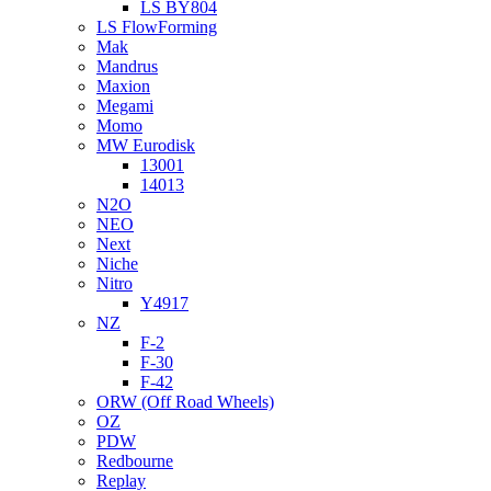
LS BY804
LS FlowForming
Mak
Mandrus
Maxion
Megami
Momo
MW Eurodisk
13001
14013
N2O
NEO
Next
Niche
Nitro
Y4917
NZ
F-2
F-30
F-42
ORW (Off Road Wheels)
OZ
PDW
Redbourne
Replay