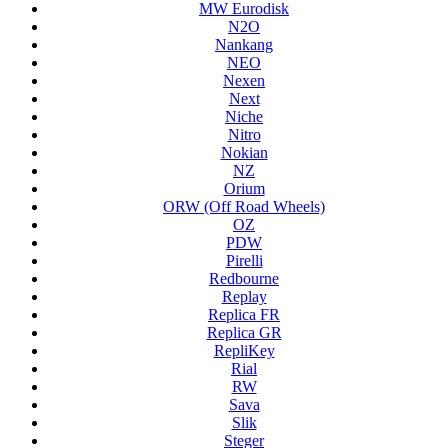
MW Eurodisk
N2O
Nankang
NEO
Nexen
Next
Niche
Nitro
Nokian
NZ
Orium
ORW (Off Road Wheels)
OZ
PDW
Pirelli
Redbourne
Replay
Replica FR
Replica GR
RepliKey
Rial
RW
Sava
Slik
Steger