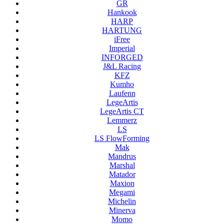
GR
Hankook
HARP
HARTUNG
iFree
Imperial
INFORGED
J&L Racing
KFZ
Kumho
Laufenn
LegeArtis
LegeArtis CT
Lemmerz
LS
LS FlowForming
Mak
Mandrus
Marshal
Matador
Maxion
Megami
Michelin
Minerva
Momo